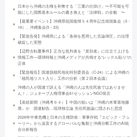
日本から沖縄の主権を剥奪する「三重の仕掛け」〜不可能を可
能にした国際基本ルールの書き換えと「法律戦」の全貌 〜
【最重要イベント】沖縄県祖国復帰５４周年記念靖国集会（5・
16）、沖縄集会(5・23)
【緊急告発】沖縄県による「条例を悪用した言論弾圧」の法理
破綻した実態
【辺野古転覆事件】正当な批判者を『差別者』に仕立て上げる
情報工作―環球時報と沖縄メディアが共鳴する“レッテル貼り”の
正体
【緊急報告】国連脱植民地化特別委員会（C-24）による沖縄の
「植民地リスト入り」工作の分析（第２回本会議）
沖縄の人が国連で訴える「沖縄の人は先住民族ではありませ
ん！」ジュネーブ人権理事会61セッションNGO発言
【産経新聞（沖縄考６４）】中国の狙いは「沖縄の米軍基地撤
廃」か 国連勧告…琉球独立論 先住民族論に隠された思惑
2026年中東危機と日本の主権防衛：軍事作戦『エピック・フュ
ーリー』から波及するグローバルな亀裂と沖縄分断工作のAI統
合分析報告