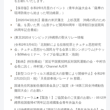
をお願いいたします。
【保存版】令和2年5月度のイベント（青年弁論大会＆「薩摩の
琉球防衛から始まった明治維新」）
【2020/04/22(水)】最後の米沢藩主 上杉茂憲 沖縄の民のため
「義」を貫いた男（山形テレビ開局50周年・琉球朝日放送開局
25周年記念番組）
(東京2020オリンピック)沖縄県の聖火リレー情報
(令和2年3月6日)「北朝鮮による拉致犯罪とチュチェ思想研究
会」チュチェ思想から国民を守る会第１回シンポジウム(チケッ
ト制Webセミナー、ライブ会場は東京・池袋)
【動画】(特別番組)「習近平国賓招聘反対国民運動の会・中村功
会長に訊く」仲村覚／Channel AJER
【新型コロナウィルス感染拡大の影響により開催中止】令和2年
2月23日(日・祝)「天長節奉祝パレード in 那覇」
国連先住民族勧告撤回基金及びご協賛（8･18第三回全沖縄勧告
撤回大会）のお願い
沖縄フォーラム■【緊急！】ご協賛金のご支援のお願い：0512沖
縄県祖国復帰47周年記念靖國集会青年弁論大会
5.12沖縄県祖国復帰４7周年記念靖國集会 【青年弁論大会】 〜