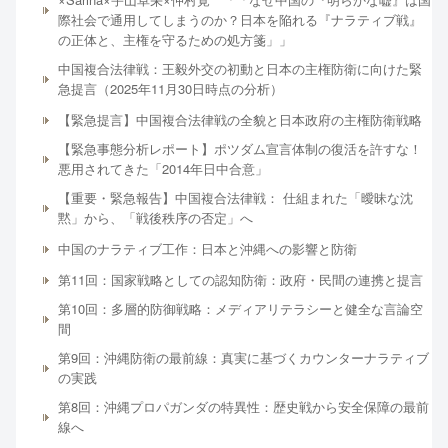
際社会で通用してしまうのか？日本を陥れる『ナラティブ戦』
の正体と、主権を守るための処方箋」」
中国複合法律戦：王毅外交の初動と日本の主権防衛に向けた緊
急提言（2025年11月30日時点の分析）
【緊急提言】中国複合法律戦の全貌と日本政府の主権防衛戦略
【緊急事態分析レポート】ポツダム宣言体制の復活を許すな！
悪用されてきた「2014年日中合意」
【重要・緊急報告】中国複合法律戦： 仕組まれた「曖昧な沈
黙」から、「戦後秩序の否定」へ
中国のナラティブ工作：日本と沖縄への影響と防衛
第11回：国家戦略としての認知防衛：政府・民間の連携と提言
第10回：多層的防御戦略：メディアリテラシーと健全な言論空
間
第9回：沖縄防衛の最前線：真実に基づくカウンターナラティブ
の実践
第8回：沖縄プロパガンダの特異性：歴史戦から安全保障の最前
線へ