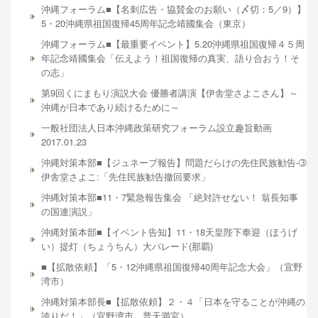
沖縄フォーラム■【名刺広告・協賛金のお願い（〆切：5／9）】
5・20沖縄県祖国復帰45周年記念靖國集会（東京）
沖縄フォーラム■【最重要イベント】5.20沖縄県祖国復帰４５周
年記念靖國集会「伝えよう！祖国復帰の真実、語り合おう！そ
の志」
第9回くにまもり演説大会 優勝者講演【伊舎堂さよこさん】～
沖縄が日本であり続けるために～
一般社団法人日本沖縄政策研究フォーラム設立趣旨動画
2017.01.23
沖縄対策本部■【ジュネーブ報告】問題だらけの先住民族勧告-➂
伊舎堂さよこ:「先住民族勧告撤回要求」
沖縄対策本部■11・7緊急報告集会 「絶対許せない！ 翁長知事
の国連演説」
沖縄対策本部■【イベント告知】11・18天皇陛下奉迎（ほうげ
い）提灯（ちょうちん）大パレード(那覇)
■【拡散依頼】「5・12沖縄県祖国復帰40周年記念大会」（宜野
湾市）
沖縄対策本部長■【拡散依頼】２・４「日本を守ることが沖縄の
誇りだ！」（宜野湾市 普天満宮）