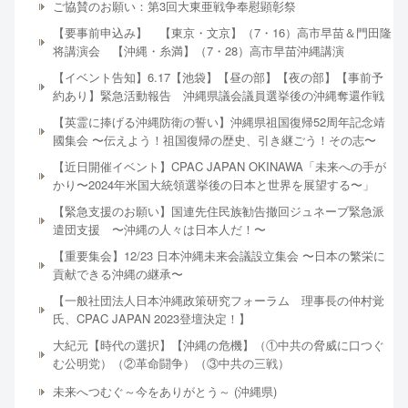
ご協賛のお願い：第3回大東亜戦争奉慰顕彰祭
【要事前申込み】 【東京・文京】（7・16）高市早苗＆門田隆
将講演会 【沖縄・糸満】（7・28）高市早苗沖縄講演
【イベント告知】6.17【池袋】【昼の部】【夜の部】【事前予
約あり】緊急活動報告 沖縄県議会議員選挙後の沖縄奪還作戦
【英霊に捧げる沖縄防衛の誓い】沖縄県祖国復帰52周年記念靖
國集会 〜伝えよう！祖国復帰の歴史、引き継ごう！その志〜
【近日開催イベント】CPAC JAPAN OKINAWA「未来への手が
かり〜2024年米国大統領選挙後の日本と世界を展望する〜」
【緊急支援のお願い】国連先住民族勧告撤回ジュネーブ緊急派
遣団支援 〜沖縄の人々は日本人だ！〜
【重要集会】12/23 日本沖縄未来会議設立集会 〜日本の繁栄に
貢献できる沖縄の継承〜
【一般社団法人日本沖縄政策研究フォーラム 理事長の仲村覚
氏、CPAC JAPAN 2023登壇決定！】
大紀元【時代の選択】【沖縄の危機】（①中共の脅威に口つぐ
む公明党）（②革命闘争）（③中共の三戦）
未来へつむぐ～今をありがとう～ (沖縄県)