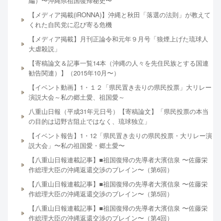
編）〜沖縄県祖国復帰秘史〜
【メディア掲載(iRONNA)】沖縄と秋田「落選の法則」が教えて
くれた自民党に忍び寄る危機
【メディア掲載】月刊正論令和元年９月号「狼煙上げた琉球人
大虐殺説」
【寄稿論文＆記事一覧14本（沖縄の人々を先住民族とする国連
勧告関連）】（2015年10月〜）
【イベント動画】1・１２「県民置き去りの県民投票」大リレー
演説大会～私の郷土愛、祖国愛～
八重山日報（平成31年元日号）【寄稿論文】「県民投票の本当
の目的は辺野古阻止ではなく、琉球独立」
【イベント報告】1・12「県民置き去りの県民投票・大リレー演
説大会」〜私の祖国愛・郷土愛〜
【八重山日報連載記事】■祖国復帰の先導者大濱信泉 〜佐藤栄
作総理大臣の沖縄返還交渉のブレイン〜（第6回）
【八重山日報連載記事】■祖国復帰の先導者大濱信泉 〜佐藤栄
作総理大臣の沖縄返還交渉のブレイン〜（第5回）
【八重山日報連載記事】■祖国復帰の先導者大濱信泉 〜佐藤栄
作総理大臣の沖縄返還交渉のブレイン〜（第4回）