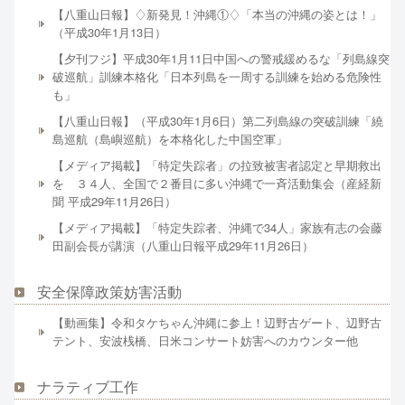
【八重山日報】♢新発見！沖縄①♢「本当の沖縄の姿とは！」
（平成30年1月13日）
【夕刊フジ】平成30年1月11日中国への警戒緩めるな「列島線突
破巡航」訓練本格化「日本列島を一周する訓練を始める危険性
も」
【八重山日報】（平成30年1月6日）第二列島線の突破訓練「繞
島巡航（島嶼巡航）を本格化した中国空軍」
【メディア掲載】「特定失踪者」の拉致被害者認定と早期救出
を ３４人、全国で２番目に多い沖縄で一斉活動集会（産経新
聞 平成29年11月26日）
【メディア掲載】「特定失踪者、沖縄で34人」家族有志の会藤
田副会長が講演（八重山日報平成29年11月26日）
安全保障政策妨害活動
【動画集】令和タケちゃん沖縄に参上！辺野古ゲート、辺野古
テント、安波桟橋、日米コンサート妨害へのカウンター他
ナラティブ工作