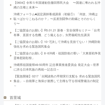
【0604】令和５年国連勧告撤回県民大会 〜国連に奪われる沖
縄の主権と未来〜
沖縄フォーラム■認定講師養成講座（初級①）「何故、沖縄は
駄々ばかりこねるのか？」〜反差別闘争の欺瞞とそのからく
り〜
【ご協賛金のお願い】R5.01.21 新春・安全保障セミナー「台湾
有事、直面する危機、どう備えるか」矢野義昭先生講演
【ご協賛金のお願い】10･7[決して沖縄を見捨てない！沖縄防衛
強化を求める緊急国民集会
【ご協賛金のお願い】8･6沖縄・祖国防衛の誓い「大東亜戦争英
霊奉慰顕彰祭」
沖縄県祖国復帰49-50周年 記念事業推進委員会 発足大会～世界
に誇る日本民族の再統一記念日～
【緊急開催】0217「尖閣諸島の早期実行支配を 求める緊急国民
集会」～自衛隊と海保が連携して主権を守る領域警備法の制定
～
首里城