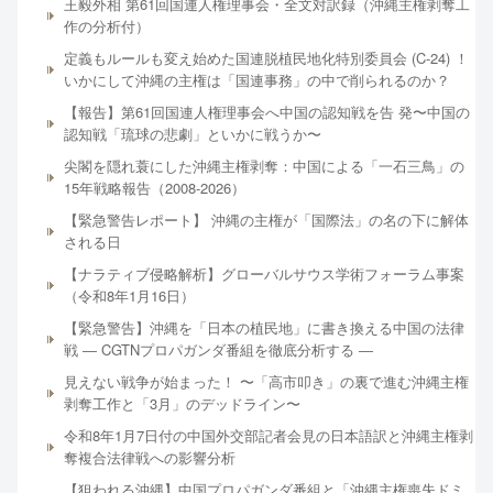
王毅外相 第61回国連人権理事会・全文対訳録（沖縄主権剥奪工
作の分析付）
定義もルールも変え始めた国連脱植民地化特別委員会 (C-24) ！
いかにして沖縄の主権は「国連事務」の中で削られるのか？
【報告】第61回国連人権理事会へ中国の認知戦を告 発〜中国の
認知戦「琉球の悲劇」といかに戦うか〜
尖閣を隠れ蓑にした沖縄主権剥奪：中国による「一石三鳥」の
15年戦略報告（2008-2026）
【緊急警告レポート】 沖縄の主権が「国際法」の名の下に解体
される日
【ナラティブ侵略解析】グローバルサウス学術フォーラム事案
（令和8年1月16日）
【緊急警告】沖縄を「日本の植民地」に書き換える中国の法律
戦 ― CGTNプロパガンダ番組を徹底分析する ―
見えない戦争が始まった！ 〜「高市叩き」の裏で進む沖縄主権
剥奪工作と「3月」のデッドライン〜
令和8年1月7日付の中国外交部記者会見の日本語訳と沖縄主権剥
奪複合法律戦への影響分析
【狙われる沖縄】中国プロパガンダ番組と「沖縄主権喪失ドミ