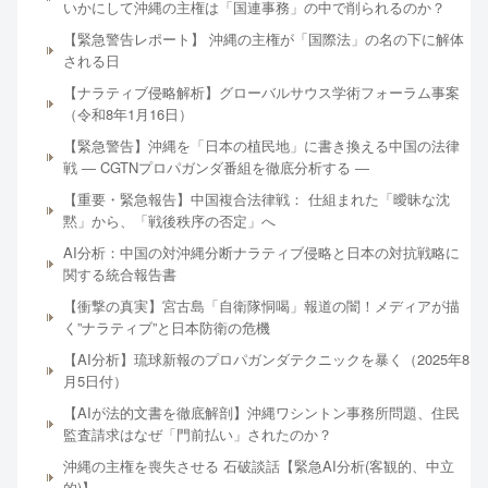
いかにして沖縄の主権は「国連事務」の中で削られるのか？
【緊急警告レポート】 沖縄の主権が「国際法」の名の下に解体
される日
【ナラティブ侵略解析】グローバルサウス学術フォーラム事案
（令和8年1月16日）
【緊急警告】沖縄を「日本の植民地」に書き換える中国の法律
戦 ― CGTNプロパガンダ番組を徹底分析する ―
【重要・緊急報告】中国複合法律戦： 仕組まれた「曖昧な沈
黙」から、「戦後秩序の否定」へ
AI分析：中国の対沖縄分断ナラティブ侵略と日本の対抗戦略に
関する統合報告書
【衝撃の真実】宮古島「自衛隊恫喝」報道の闇！メディアが描
く”ナラティブ”と日本防衛の危機
【AI分析】琉球新報のプロパガンダテクニックを暴く（2025年8
月5日付）
【AIが法的文書を徹底解剖】沖縄ワシントン事務所問題、住民
監査請求はなぜ「門前払い」されたのか？
沖縄の主権を喪失させる 石破談話【緊急AI分析(客観的、中立
的)】