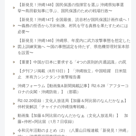
【新発見！沖縄148】国民保護の指揮官を選ぶ 沖縄県知事選
挙〜島田叡知事に学ぶ、国民保護のための戦場行政〜
【新発見！沖縄147】全国最後、読谷村が国民保護計画作成へ！
〜義務の拒否から方針転換、村民を守る責務を果たすためには
必要〜
【新発見！沖縄146】沖縄県、年度内に武力攻撃事態を想定した
図上訓練実施へ 〜国の事態認定を待たず、県危機管理対策本部
を設置〜
【重要】中国が日本に要求する「4つの原則的共通認識」の罠
【夕刊フジ掲載（8月13日）】「沖縄独立」中国暗躍 日米阻
止 米有力シンクタンク衝撃報告書
沖縄フォーラム【動画集&新聞掲載記事】R2.6.28「アフターコ
ロナの尖閣・沖縄防衛」】（那覇）
R2.02.20収録：文化人放送局【加藤＆阿比留のなんだかなぁ】
仲村覚解説「チャイナの沖縄強奪戦略」
動画集【加藤＆阿比留のなんだかなぁ（文化人放送局）】 加
藤×仲村×阿比留（1月７日収録）
令和元年活動のまとめ（2）（八重山日報連載「新発見！沖縄」