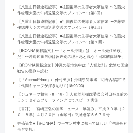
【八重山日報連載記事】■祖国復帰の先導者大濱信泉 〜佐藤栄
作総理大臣の沖縄返還交渉のブレイン〜（第3回）
【八重山日報連載記事】■祖国復帰の先導者大濱信泉 〜佐藤栄
作総理大臣の沖縄返還交渉のブレイン〜（第2回）
【八重山日報連載記事】■祖国復帰の先導者大濱信泉 〜佐藤栄
作総理大臣の沖縄返還交渉のブレイン〜（第１回）
【iRONNA掲載論文】〜「オール沖縄」は「オール先住民族」
だ！〜沖縄知事選挙は反差別の理不尽と戦う「日本解体闘争」
【iRONNA掲載論文】沖縄の基地集中は「人種差別」危険な国連
勧告の裏側を読む
【『AbemaPrime』に仲村出演】沖縄県知事選! “辺野古移設”で
世代間ギャップが浮き彫り? (18/09/03)
【ジュネーブ報告（8・16）】人種差別撤廃委員会対日審査前の
ランチタイムブリーフィングにてスピーチ実施
【書評】「宮崎正弘の国際ニュース・早読み」平成３０年（２
０１８年）４月２０日（金曜日）弐通巻第５６７９号
寄稿論文■【iRONNA】ウーマン村本に知ってほしい「沖縄モヤ
モヤ史観」