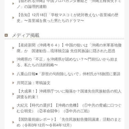
【狙われる沖縄】中国プロパガンダ番組と「沖縄主権喪失ドミ
ノ」の論理的連動
【告知】12月18日「学校マスコミが絶対教えない首里城の歴
史」〜首里城を救った男たちのドラマ〜
メディア掲載
【産経新聞（沖縄考６４）】中国の狙いは「沖縄の米軍基地撤
廃」か 国連勧告…琉球独立論 先住民族論に隠された思惑
沖縄県の「不正」を沖縄県が認めない？〜門前払いから始ま
る、私たちの法的戦略〜
八重山日報■「辞世の句削除しないで」仲村氏が15旅団に要請
月間正論：寄稿論文
【大成果！】沖縄県庁ついに陥落か？国連先住民族勧告の犯人
調査を約束！
大紀元【時代の選択】【沖縄の危機】（①中共の脅威に口つぐ
む公明党）（②革命闘争）（③中共の三戦）
【国防最前線レポート】「先住民族勧告撤回議連」活動のまと
め（令和3年12月〜令和4年12月）