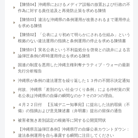
【陳情04】沖縄県におけるメディア誤報の放置および行政の不
作為に対する責任追及と再発防止策を求める陳情
【陳情03】違法な沖縄県の条例運用が改善されるまで運用停止
を求める陳情
【陳情02】「公表により初めて明らかにされる仕組み」という
根拠のない違法運用の指摘と条例運用の停止を求める陳情書
【陳情01】実名公表という不利益処分を啓発との詭弁による言
論弾圧条例の即時運用停止を求める陳情
国連の制度を悪用した沖縄主権剥奪ナラティブ・ウォーの最新
先行分析報告
沖縄県が条例の違法運営を繰り返した１３件の不開示決定通知
何故、沖縄県「差別のない社会づくり条例」による仲村覚の実
名公表は沖縄県の自爆の瞬間なのか？その3つの理由。
４月２２日付 【玉城デニー知事宛】に提出した法的瑕疵（不
備）の指摘および意見陳述書（弁明書）提出の留保の通告
被害者無き差別認定の根拠等に関する公開質問状
【沖縄県言論弾圧条例】沖縄県庁の自爆公表カウントダウン：
違法条例運用を自ら暴露する瞬間に注目してください