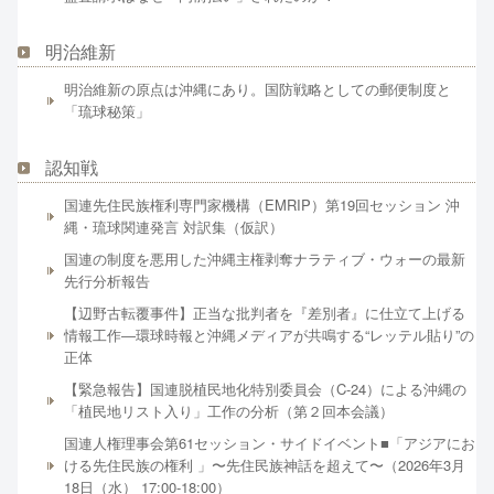
明治維新
明治維新の原点は沖縄にあり。国防戦略としての郵便制度と
「琉球秘策」
認知戦
国連先住民族権利専門家機構（EMRIP）第19回セッション 沖
縄・琉球関連発言 対訳集（仮訳）
国連の制度を悪用した沖縄主権剥奪ナラティブ・ウォーの最新
先行分析報告
【辺野古転覆事件】正当な批判者を『差別者』に仕立て上げる
情報工作―環球時報と沖縄メディアが共鳴する“レッテル貼り”の
正体
【緊急報告】国連脱植民地化特別委員会（C-24）による沖縄の
「植民地リスト入り」工作の分析（第２回本会議）
国連人権理事会第61セッション・サイドイベント■「アジアにお
ける先住民族の権利 」〜先住民族神話を超えて〜（2026年3月
18日（水） 17:00-18:00）