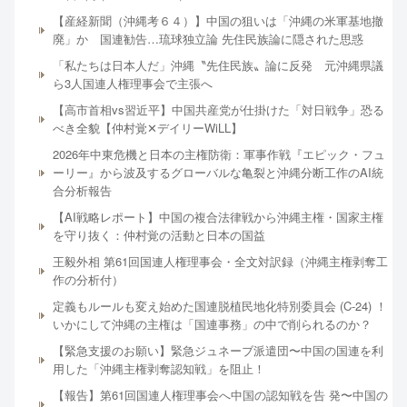
【産経新聞（沖縄考６４）】中国の狙いは「沖縄の米軍基地撤
廃」か 国連勧告…琉球独立論 先住民族論に隠された思惑
「私たちは日本人だ」沖縄〝先住民族〟論に反発 元沖縄県議
ら3人国連人権理事会で主張へ
【高市首相vs習近平】中国共産党が仕掛けた「対日戦争」恐る
べき全貌【仲村覚✕デイリーWiLL】
2026年中東危機と日本の主権防衛：軍事作戦『エピック・フュ
ーリー』から波及するグローバルな亀裂と沖縄分断工作のAI統
合分析報告
【AI戦略レポート】中国の複合法律戦から沖縄主権・国家主権
を守り抜く：仲村覚の活動と日本の国益
王毅外相 第61回国連人権理事会・全文対訳録（沖縄主権剥奪工
作の分析付）
定義もルールも変え始めた国連脱植民地化特別委員会 (C-24) ！
いかにして沖縄の主権は「国連事務」の中で削られるのか？
【緊急支援のお願い】緊急ジュネーブ派遣団〜中国の国連を利
用した「沖縄主権剥奪認知戦」を阻止！
【報告】第61回国連人権理事会へ中国の認知戦を告 発〜中国の