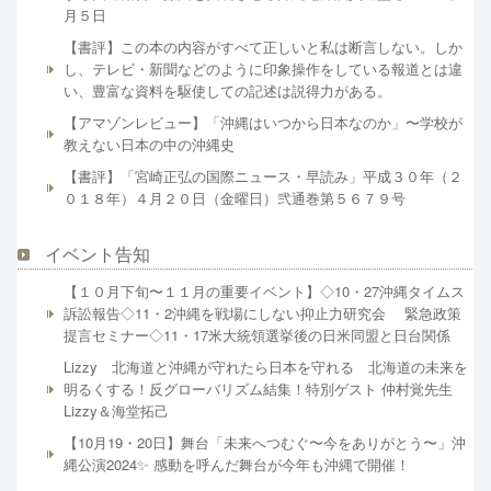
月５日
【書評】この本の内容がすべて正しいと私は断言しない。しか
し、テレビ・新聞などのように印象操作をしている報道とは違
い、豊富な資料を駆使しての記述は説得力がある。
【アマゾンレビュー】「沖縄はいつから日本なのか」〜学校が
教えない日本の中の沖縄史
【書評】「宮崎正弘の国際ニュース・早読み」平成３０年（２
０１８年）４月２０日（金曜日）弐通巻第５６７９号
イベント告知
【１０月下旬〜１１月の重要イベント】◇10・27沖縄タイムス
訴訟報告◇11・2沖縄を戦場にしない抑止力研究会 緊急政策
提言セミナー◇11・17米大統領選挙後の日米同盟と日台関係
Lizzy 北海道と沖縄が守れたら日本を守れる 北海道の未来を
明るくする！反グローバリズム結集！特別ゲスト 仲村覚先生
Lizzy＆海堂拓己
【10月19・20日】舞台「未来へつむぐ〜今をありがとう〜」沖
縄公演2024✨ 感動を呼んだ舞台が今年も沖縄で開催！