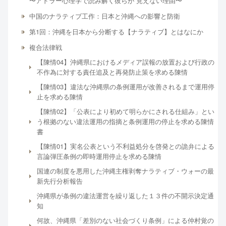
〜アドラー心理学で読み解く彼らが“見えない理由〜
中国のナラティブ工作：日本と沖縄への影響と防衛
第1回：沖縄を日本から分断する【ナラティブ】とはなにか
複合法律戦
【陳情04】沖縄県におけるメディア誤報の放置および行政の
不作為に対する責任追及と再発防止策を求める陳情
【陳情03】違法な沖縄県の条例運用が改善されるまで運用停
止を求める陳情
【陳情02】「公表により初めて明らかにされる仕組み」とい
う根拠のない違法運用の指摘と条例運用の停止を求める陳情
書
【陳情01】実名公表という不利益処分を啓発との詭弁による
言論弾圧条例の即時運用停止を求める陳情
国連の制度を悪用した沖縄主権剥奪ナラティブ・ウォーの最
新先行分析報告
沖縄県が条例の違法運営を繰り返した１３件の不開示決定通
知
何故、沖縄県「差別のない社会づくり条例」による仲村覚の