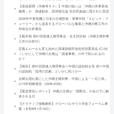
【産経新聞（沖縄考６４）】中国の狙いは「沖縄の米軍基地
撤廃」か 国連勧告…琉球独立論 先住民族論に隠された思惑
2026年中東危機と日本の主権防衛：軍事作戦『エピック・フ
ューリー』から波及するグローバルな亀裂と沖縄分断工作の
AI統合分析報告
王毅外相 第61回国連人権理事会・全文対訳録（沖縄主権剥奪
工作の分析付）
定義もルールも変え始めた国連脱植民地化特別委員会 (C-24)
！いかにして沖縄の主権は「国連事務」の中で削られるの
か？
【報告】第61回国連人権理事会へ中国の認知戦を告 発〜中国
の認知戦「琉球の悲劇」といかに戦うか〜
尖閣を隠れ蓑にした沖縄主権剥奪：中国による「一石三鳥」
の15年戦略報告（2008-2026）
【緊急警告レポート】 沖縄の主権が「国際法」の名の下に解
体される日
【ナラティブ侵略解析】グローバルサウス学術フォーラム事
案（令和8年1月16日）