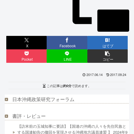
X
Facebook
はてブ
Pocket
LINE
コピー
2017.06.14
2017.09.24
この記事は
約0分
で読めます。
日本沖縄政策研究フォーラム
書評・レビュー
【訪米前の玉城知事に要請】【国連の沖縄の人々を先住民族と
する国連勧告の撤回を実現させる沖縄地方議員連盟 】 2024年9