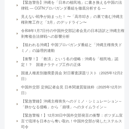
【緊急警告】沖縄を「日本の植民地」に書き換える中国の法
律戦 ― CGTNプロパガンダ番組を徹底分析する ―
見えない戦争が始まった！ 〜「高市叩き」の裏で進む沖縄主
権剥奪工作と「3月」のデッドライン〜
令和8年1月7日付の中国外交部記者会見の日本語訳と沖縄主権
剥奪複合法律戦への影響分析
【狙われる沖縄】中国プロパガンダ番組と「沖縄主権喪失ド
ミノ」の論理的連動
【衝撃！】「救済」という名の侵略：沖縄を「植民地」認
定！？ 国連ナラティブ工作の正体
国連人種差別撤廃委員会 対日審査課題リスト（2025年12月2
日）
中国外交部 定例記者会見 日本関連質疑抜粋（2025年12月31
日）
【緊急警鐘】沖縄主権喪失へのドミノ・シミュレーション～
「静かなる侵略」から「崩壊」へのタイムライン～
【緊急警報！】12月30日中国外交部発言の衝撃：ポツダム宣
言で琉球を日本から奪い取れ！中国外交部が発したステルス
司令