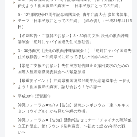
伝えよう！祖国復帰の真実〜 「日本民族にとっての沖縄」
5・12祖国復帰47周年記念靖國集会 青年弁論大会 参加者募集、
テーマ「日本民族にとっての沖縄」（締め切り：平成31年4月15
日）
【名刺広告・ご協賛のお願い】3・30孫向文氏 決死の覆面沖縄
講演会「絶対にヤバイ国連先住民族勧告」
3・30孫向文【決死の覆面沖縄講演会！】「絶対にヤバイ国連先
住民族勧告」〜沖縄県民に知ってほしい中国の本性〜
【緊急ご支援のお願い】先住民族勧告阻止＆撤回要求のための
国連人種差別撤廃委員会への緊急派遣
【最重要イベント】沖縄県祖国復帰46周年記念靖國集会 〜伝え
よう！祖国復帰の真実、語り合おう！その志〜
平成30年 謹賀新年
沖縄フォーラム■12/19【告知】緊急シンポジウム「東トルキス
タン（ウイグル）から見た沖縄の危機」
沖縄フォーラム■【告知】活動報告セミナー「チャイナの琉球独
立工作阻止、第1ラウンド勝利宣言」〜初めて語る9年間の戦
い〜