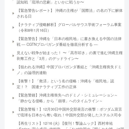
認知戦「琉球の悲劇」といかに戦うか〜
【緊急警告レポート】 沖縄の主権が「国際法」の名の下に解体
される日
【ナラティブ侵略解析】グローバルサウス学術フォーラム事案
（令和8年1月16日）
【緊急警告】沖縄を「日本の植民地」に書き換える中国の法律
戦 ― CGTNプロパガンダ番組を徹底分析する ―
見えない戦争が始まった！ 〜「高市叩き」の裏で進む沖縄主権
剥奪工作と「3月」のデッドライン〜
【狙われる沖縄】中国プロパガンダ番組と「沖縄主権喪失ドミ
ノ」の論理的連動
【衝撃！】「救済」という名の侵略：沖縄を「植民地」認
定！？ 国連ナラティブ工作の正体
【緊急警鐘】沖縄主権喪失へのドミノ・シミュレーション～
「静かなる侵略」から「崩壊」へのタイムライン～
【緊急警報！】12月30日中国外交部発言の衝撃：ポツダム宣言
で琉球を日本から奪い取れ！中国外交部が発したステルス司令
【再生リスト】12/16 (火) 【復刊！撃論ムック】西村幸祐
×Sarina×宇山卓栄×仲村覚 「「なぜ中国の『明らかな嘘』は国