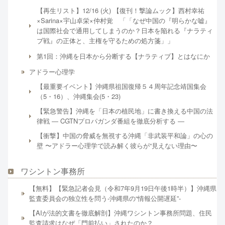
【再生リスト】12/16 (火) 【復刊！撃論ムック】西村幸祐
×Sarina×宇山卓栄×仲村覚 「「なぜ中国の『明らかな嘘』
は国際社会で通用してしまうのか？日本を陥れる『ナラティ
ブ戦』の正体と、主権を守るための処方箋」」
第1回：沖縄を日本から分断する【ナラティブ】とはなにか
アドラー心理学
【最重要イベント】沖縄県祖国復帰５４周年記念靖国集会
（5・16）、沖縄集会(5・23)
【緊急警告】沖縄を「日本の植民地」に書き換える中国の法
律戦 ― CGTNプロパガンダ番組を徹底分析する ―
【衝撃】中国の脅威を無視する沖縄「非武装平和論」の心の
壁 〜アドラー心理学で読み解く彼らが“見えない理由〜
ワシントン事務所
【無料】【緊急記者会見（令和7年9月19日午後1時半）】沖縄県
監査委員会の独立性を問う-沖縄県の“情報公開遅延”-
【AIが法的文書を徹底解剖】沖縄ワシントン事務所問題、住民
監査請求はなぜ「門前払い」されたのか？