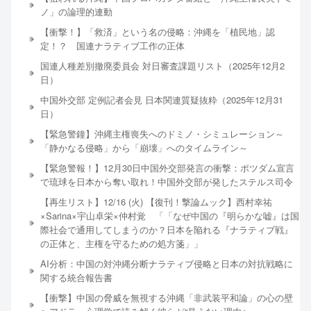
ノ」の論理的連動
【衝撃！】「救済」という名の侵略：沖縄を「植民地」認
定！？ 国連ナラティブ工作の正体
国連人種差別撤廃委員会 対日審査課題リスト（2025年12月2
日）
中国外交部 定例記者会見 日本関連質疑抜粋（2025年12月31
日）
【緊急警鐘】沖縄主権喪失へのドミノ・シミュレーション～
「静かなる侵略」から「崩壊」へのタイムライン～
【緊急警報！】12月30日中国外交部発言の衝撃：ポツダム宣言
で琉球を日本から奪い取れ！中国外交部が発したステルス司令
【再生リスト】12/16 (火) 【復刊！撃論ムック】西村幸祐
×Sarina×宇山卓栄×仲村覚 「「なぜ中国の『明らかな嘘』は国
際社会で通用してしまうのか？日本を陥れる『ナラティブ戦』
の正体と、主権を守るための処方箋」」
AI分析：中国の対沖縄分断ナラティブ侵略と日本の対抗戦略に
関する統合報告書
【衝撃】中国の脅威を無視する沖縄「非武装平和論」の心の壁