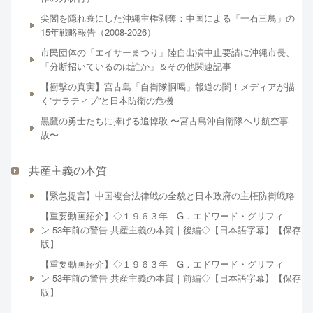
尖閣を隠れ蓑にした沖縄主権剥奪：中国による「一石三鳥」の
15年戦略報告（2008-2026）
市民団体の「エイサーまつり」陸自出演中止要請に沖縄市長、
「分断招いているのは誰か」＆その他関連記事
【衝撃の真実】宮古島「自衛隊恫喝」報道の闇！メディアが描
く”ナラティブ”と日本防衛の危機
黒鷹の勇士たちに捧げる追悼歌 〜宮古島沖自衛隊ヘリ航空事
故〜
共産主義の本質
【緊急提言】中国複合法律戦の全貌と日本政府の主権防衛戦略
【重要動画紹介】◇１９６３年 G．エドワード・グリフィ
ン-53年前の警告-共産主義の本質｜後編◇【日本語字幕】【保存
版】
【重要動画紹介】◇１９６３年 G．エドワード・グリフィ
ン-53年前の警告-共産主義の本質｜前編◇【日本語字幕】【保存
版】