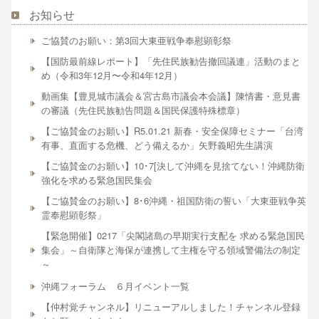
お知らせ
ご協賛のお願い：第3回大東亜戦争奉慰顕彰祭
【国防最前線レポート】「先住民族勧告撤回議連」活動のまと
め（令和3年12月〜令和4年12月）
動画集【豊見城市議会＆宮古島市議会本会議】陳情書・意見書
の審議（先住民族勧告問題＆国民保護特殊標章）
【ご協賛金のお願い】R5.01.21 新春・安全保障セミナー「台湾
有事、直面する危機、どう備えるか」矢野義昭先生講演
【ご協賛金のお願い】10･7[決して沖縄を見捨てない！沖縄防衛
強化を求める緊急国民集会
【ご協賛金のお願い】8･6沖縄・祖国防衛の誓い「大東亜戦争英
霊奉慰顕彰祭」
【緊急開催】0217「尖閣諸島の早期実行支配を 求める緊急国民
集会」～自衛隊と海保が連携して主権を守る領域警備法の制定
～
沖縄フォーラム ６月イベント一覧
【仲村覚チャンネル】リニューアルしました！チャンネル登録