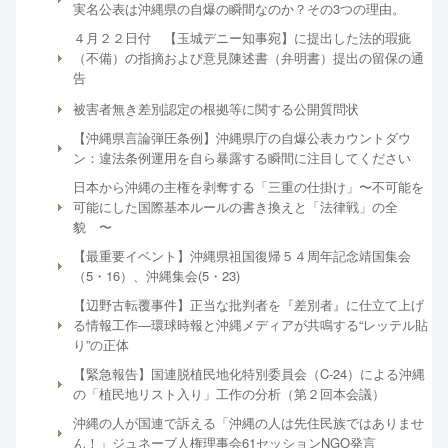
実名公表は沖縄県の自爆の瞬間なのか？その3つの理由。
４月２２日付 【玉城デニー知事宛】に提出した法的瑕疵
（不備）の指摘および意見陳述書（弁明書）提出の留保の通
告
被害者無き差別認定の根拠等に関する公開質問状
【沖縄県言論弾圧条例】沖縄県庁の自爆公表カウントダウ
ン：違法条例運用を自ら暴露する瞬間に注目してください
日本から沖縄の主権を剥奪する「三重の仕掛け」〜不可能を
可能にした国際基本ルールの書き換えと「法律戦」の全
貌 〜
【最重要イベント】沖縄県祖国復帰５４周年記念靖国集会
（5・16）、沖縄集会(5・23)
【辺野古転覆事件】正当な批判者を『差別者』に仕立て上げ
る情報工作―環球時報と沖縄メディアが共鳴する“レッテル貼
り”の正体
【緊急報告】国連脱植民地化特別委員会（C-24）による沖縄
の「植民地リスト入り」工作の分析（第２回本会議）
沖縄の人が国連で訴える「沖縄の人は先住民族ではありませ
ん！」ジュネーブ人権理事会61セッションNGO発言