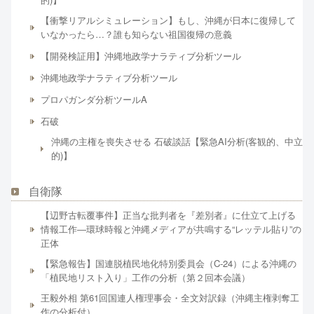
【衝撃リアルシミュレーション】もし、沖縄が日本に復帰して
いなかったら…？誰も知らない祖国復帰の意義
【開発検証用】沖縄地政学ナラティブ分析ツール
沖縄地政学ナラティブ分析ツール
プロパガンダ分析ツールA
石破
沖縄の主権を喪失させる 石破談話【緊急AI分析(客観的、中立
的)】
自衛隊
【辺野古転覆事件】正当な批判者を『差別者』に仕立て上げる
情報工作―環球時報と沖縄メディアが共鳴する“レッテル貼り”の
正体
【緊急報告】国連脱植民地化特別委員会（C-24）による沖縄の
「植民地リスト入り」工作の分析（第２回本会議）
王毅外相 第61回国連人権理事会・全文対訳録（沖縄主権剥奪工
作の分析付）