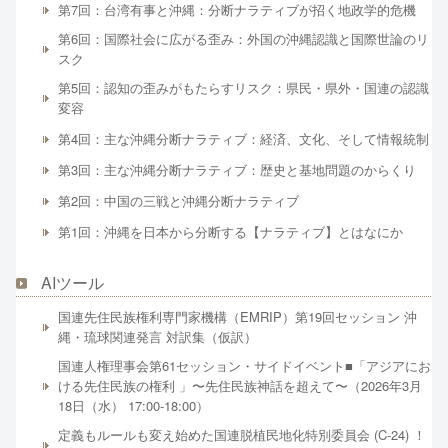
第7回：台湾有事と沖縄：分断ナラティブが招く地政学的危機
第6回：国際社会に広がる歪み：外国の沖縄認識と国際世論のリ
スク
第5回：認知の歪みがもたらすリスク：県民・県外・国連の認識
変容
第4回：主な沖縄分断ナラティブ：経済、文化、そして情報統制
第3回：主な沖縄分断ナラティブ：歴史と基地問題のからくり
第2回：中国の三戦と沖縄分断ナラティブ
第1回：沖縄を日本から分断する【ナラティブ】とはなにか
AIツール
国連先住民族権利専門家機構（EMRIP）第19回セッション 沖
縄・琉球関連発言 対訳集（仮訳）
国連人権理事会第61セッション・サイドイベント■「アジアにお
ける先住民族の権利 」〜先住民族神話を超えて〜（2026年3月
18日（水） 17:00-18:00）
定義もルールも変え始めた国連脱植民地化特別委員会 (C-24) ！