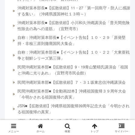
沖縄対策本部長■【拡散依頼】11・27「第一回島守・防人に感謝
する集い」（沖縄県護国神社１３時～）
沖縄対策本部長■【拡散依頼】小川和久沖縄講演会「普天間危険
性除去の為への道筋」（宜野湾市）
自称：沖縄対策本部長■【イベント告知】１０・２９「原発堅
持・非核三原則撤廃国民大集会」
自称：沖縄対策本部長■【イベント告知】１０・２２「大東亜戦
争と朝鮮シリーズ第三弾」
民間沖縄対策本部■【拡散依頼】9・19青山繁晴氏講演会「祖国
と沖縄に光りあれ」（宜野湾市民会館）
民間沖縄対策本部■【拡散依頼】７・３１坂東忠信沖縄講演会
民間沖縄対策本部■【全動画22本】沖縄祖国復帰３９周年大会
「今明かされる祖国復帰の真実」
JSN■【拡散依頼】沖縄県祖国復帰39周年記念大会「今明かされ
る祖国復帰の真実」
JSN■【拡散依頼】5・15（嘉手納） 沖縄県祖国復帰39周年記念
全国大会
メニュー
ホーム
検索
トップ
サイドバー