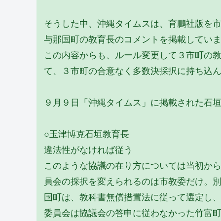
そうした中、沖縄タイムスは、育鵬社版を
与那国町の教育長のコメントを掲載してい
この内容からも、ルール変更して３市町の
て、３市町の合意なく多数決採択に持ち込
９月９日「沖縄タイムス」に掲載された石
○玉津博克石垣教育長
違法性がなければ従う
このような協議の在り方については当初か
員会の採択を変えられるのは市教委だけ。
国町は、教科書無償措置法に従って選定し
委員会は協議会の答申に従わなかった竹富