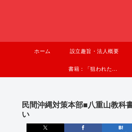
ホーム
設立趣旨・法人概要
書籍：「狙われた沖縄〜真実の沖縄史が日本を救う〜」
民間沖縄対策本部■八重山教科
い