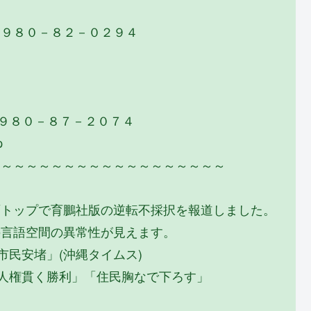
０９８０－８２－０２９４
０９８０－８７－２０７４
p
～～～～～～～～～～～～～～～～～～～
面トップで育鵬社版の逆転不採択を報道しました。
の言語空間の異常性が見えます。
市民安堵」(沖縄タイムス)
・人権貫く勝利」「住民胸なで下ろす」