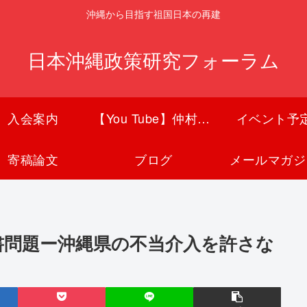
沖縄から目指す祖国日本の再建
日本沖縄政策研究フォーラム
入会案内
【You Tube】仲村覚チャンネル
イベント予
寄稿論文
ブログ
メールマガジ
書問題ー沖縄県の不当介入を許さな