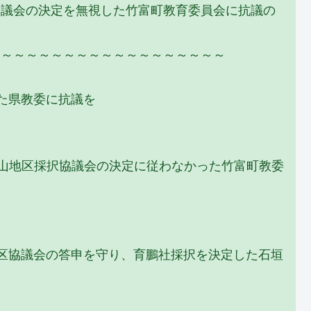
協議会の決定を無視した竹富町教育委員会に抗議の
～～～～～～～～～～～～～～～～～～～
た県教委に抗議を
.lg.jp○八重山地区採択協議会の決定に従わなかった竹富町教委
ne.jp○採択地区協議会の答申を守り、育鵬社採択を決定した石垣