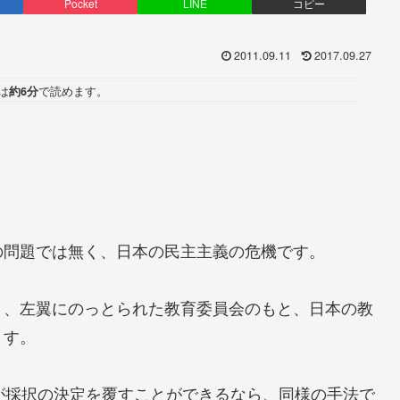
Pocket
LINE
コピー
2011.09.11
2017.09.27
は
約6分
で読めます。
。
の問題では無く、日本の民主主義の危機です。
ミ、左翼にのっとられた教育委員会のもと、日本の教
ます。
が採択の決定を覆すことができるなら、同様の手法で