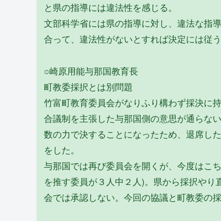
と県の指導には違法性を感じる。
文部科学省には県の指導に対し、違法な指
合って、違法性がないとすれば決定には従
○崎原用能与那国教育長
町教委採択とは別問題
竹富町教育委員会がなりふり構わず採決に持
合議制を主張した与那国側の意思が通らな
数の力で決することになったため、退席し
をした。
与那国では再び委員会を開くが、今度はこち
を推す委員が３人中２人)。県から採択やり
会では承認しない。今回の協議と町教委の