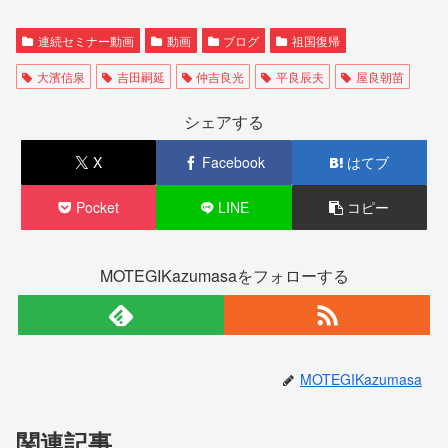
連続セミナー動画
動画
ブログ
祖国復帰
大濱信泉
吉田嗣延
仲吉良光
平良辰夫
屋良朝苗
シェアする
X
Facebook
はてブ
Pocket
LINE
コピー
MOTEGIKazumasaをフォローする
MOTEGIKazumasa
関連記事