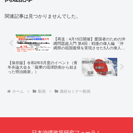
関連記事は見つかりませんでした。
【再送：4月15日開催】愛国者のための沖
縄問題超入門 第4回：戦後の偉人編 「沖
縄県の祖国復帰を実現させた5人の偉人」
〜戦後最大の愛国運動史〜
【保存版】令和2年5月度のイベント（青
年弁論大会＆「薩摩の琉球防衛から始ま
った明治維新」）
ホーム
動画
連続セミナー動画
日本沖縄政策研究フォーラム