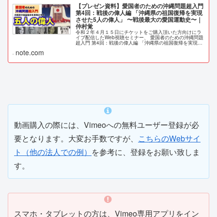
【プレゼン資料】愛国者のための沖縄問題超入門
第4回：戦後の偉人編 「沖縄県の祖国復帰を実現
させた5人の偉人」 〜戦後最大の愛国運動史〜｜
仲村覚
令和２年４月１５日にチケットをご購入頂いた方向けにラ
イブ配信したWeb視聴セミナー、 愛国者のための沖縄問題
超入門 第4回：戦後の偉人編 「沖縄県の祖国復帰を実現さ
せた5人の偉人」 〜戦後最大の愛国運動史〜 このセミナー
note.com
動画をより多くの方に...
動画購入の際には、Vimeoへの無料ユーザー登録が必
要となります。大変お手数ですが、
こちらのWebサイ
ト（他の法人での例）
を参考に、登録をお願い致しま
す。
スマホ・タブレットの方は、Vimeo専用アプリをイン