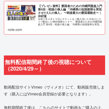
【プレゼン資料】愛国者のための沖縄問題超入門
第4回：戦後の偉人編 「沖縄県の祖国復帰を実現
させた5人の偉人」 〜戦後最大の愛国運動史〜｜
仲村覚
令和２年４月１５日にチケットをご購入頂いた方向けにラ
イブ配信したWeb視聴セミナー、 愛国者のための沖縄問題
超入門 第4回：戦後の偉人編 「沖縄県の祖国復帰を実現さ
せた5人の偉人」 〜戦後最大の愛国運動史〜 このセミナー
note.com
動画をより多くの方に...
無料配信期間終了後の視聴について
（2020/4/29～）
動画配信サイトVimeo（ヴィメオ）にて、動画販売致しま
す（購入にはVimeo会員登録が必要となります）。
無料期間終了後は、こちらのサイトで動画をご購入の上、