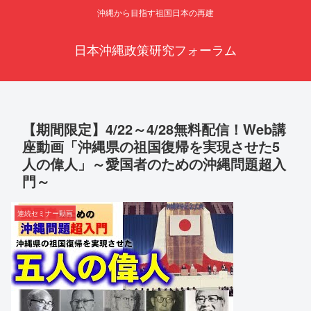
沖縄から目指す祖国日本の再建
日本沖縄政策研究フォーラム
【期間限定】4/22～4/28無料配信！Web講
座動画「沖縄県の祖国復帰を実現させた5
人の偉人」～愛国者のための沖縄問題超入
門～
連続セミナー動画