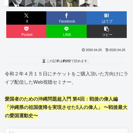
X
Facebook
はてブ
Pocket
LINE
コピー
2020.04.20
2020.04.25
この記事は
約3分
で読めます。
令和２年４月１５日にチケットをご購入頂いた方向けにラ
イブ配信したWeb視聴セミナー、
愛国者のための沖縄問題超入門 第4回：戦後の偉人編
「沖縄県の祖国復帰を実現させた5人の偉人」 〜戦後最大
の愛国運動史〜