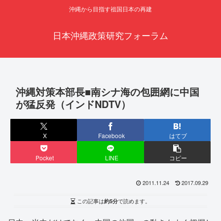
沖縄から目指す祖国日本の再建
日本沖縄政策研究フォーラム
沖縄対策本部長■南シナ海の包囲網に中国
が猛反発（インドNDTV）
X
Facebook
はてブ
Pocket
LINE
コピー
2011.11.24
2017.09.29
この記事は
約5分
で読めます。