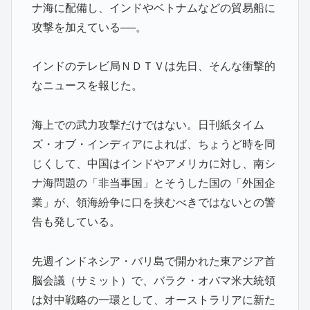
ナ海に配備し、インドやベトナムなどの貿易船に
攻撃を加えている──。
インドのテレビ局ＮＤＴＶは先日、そんな衝撃的
なニュースを報じた。
海上での武力攻撃だけではない。日刊紙タイム
ズ・オブ・インディアによれば、ちょうど時を同
じくして、中国はインドやアメリカに対し、南シ
ナ海問題の「非当事国」とそうした国の「外国企
業」が、領海紛争に口を挟むべきではないとの警
告も発している。
先週インドネシア・バリ島で開かれた東アジア首
脳会議（サミット）で、バラク・オバマ米大統領
は対中戦略の一環として、オーストラリアに新た