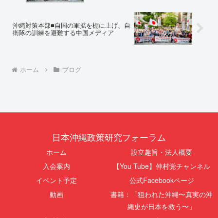
沖縄対策本部■自国の軍拡を棚に上げ、自
衛隊の訓練を避難する中国メディア
ホーム
ブログ
日本沖縄政策研究フォーラム
ホーム
設立趣旨・法人概要
入会案内
【You Tube】仲村覚チャンネル
イベント予定
公式Facebookページ
動画
書籍：「狙われた沖縄〜真実の沖
縄史が日本を救う〜」