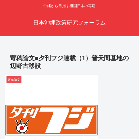
沖縄から目指す祖国日本の再建
日本沖縄政策研究フォーラム
寄稿論文■夕刊フジ連載（1）普天間基地の
辺野古移設
寄稿論文