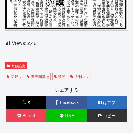
Views:
2,461
寄稿論文
辺野古
普天間基地
移設
夕刊フジ
シェアする
X
Facebook
はてブ
Pocket
LINE
コピー