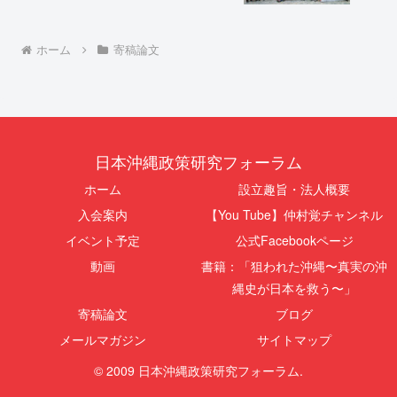
ホーム
寄稿論文
日本沖縄政策研究フォーラム
ホーム
設立趣旨・法人概要
入会案内
【You Tube】仲村覚チャンネル
イベント予定
公式Facebookページ
動画
書籍：「狙われた沖縄〜真実の沖
縄史が日本を救う〜」
寄稿論文
ブログ
メールマガジン
サイトマップ
© 2009 日本沖縄政策研究フォーラム.