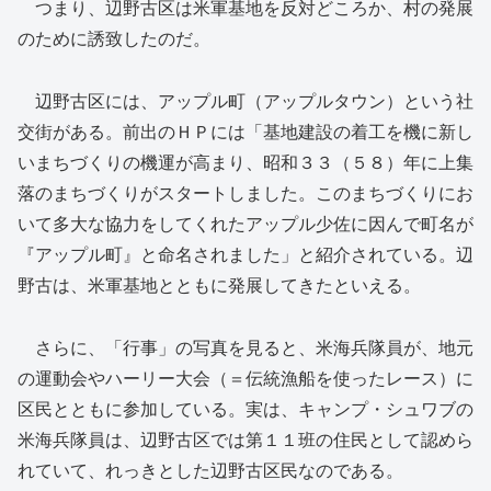
つまり、辺野古区は米軍基地を反対どころか、村の発展
のために誘致したのだ。
辺野古区には、アップル町（アップルタウン）という社
交街がある。前出のＨＰには「基地建設の着工を機に新し
いまちづくりの機運が高まり、昭和３３（５８）年に上集
落のまちづくりがスタートしました。このまちづくりにお
いて多大な協力をしてくれたアップル少佐に因んで町名が
『アップル町』と命名されました」と紹介されている。辺
野古は、米軍基地とともに発展してきたといえる。
さらに、「行事」の写真を見ると、米海兵隊員が、地元
の運動会やハーリー大会（＝伝統漁船を使ったレース）に
区民とともに参加している。実は、キャンプ・シュワブの
米海兵隊員は、辺野古区では第１１班の住民として認めら
れていて、れっきとした辺野古区民なのである。