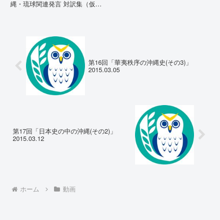
縄・琉球関連発言 対訳集（仮
訳）国連先住民族権利専門家機構
（EMRIP）の各会合において行
われた、沖縄・琉球の先住民族指
定、PFAS（有機フッ素化合物）
問題、米軍基地、伝統文化（...
第16回「華夷秩序の沖縄史(その3)」
2015.03.05
第17回「日本史の中の沖縄(その2)」
2015.03.12
ホーム
動画