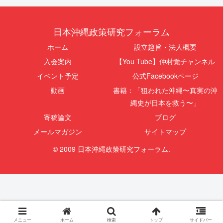
日本沖縄政策研究フォーラム
ホーム
設立趣旨・法人概要
入会案内
【You Tube】仲村覚チャンネル
イベント予定
公式Facebookページ
動画
書籍：「狙われた沖縄〜真実の沖
縄史が日本を救う〜」
寄稿論文
ブログ
メールマガジン
サイトマップ
© 2009 日本沖縄政策研究フォーラム.
メニュー
ホーム
検索
トップ
サイドバー