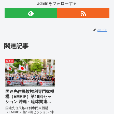
adminをフォローする
admin
関連記事
歴史戦
国連先住民族権利専門家機
構（EMRIP）第19回セッ
ション 沖縄・琉球関連発
言 対訳集（仮訳）
国連先住民族権利専門家機構
（EMRIP）第19回セッション 沖