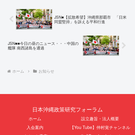
対し、県は全て非開示・存否応答
実名公表」。行政側はこの行為
拒否を突きつけました。これは、
を、特定の個人を社会的制裁に追
彼らが行政手続きの正当性を失
い込むための「仕上げ」だと考え
JSN■【拡散希望】沖縄県那覇市 「日米
っ...
て...
同盟堅持」を訴える平和行進
JSN■■今日の昼のニュース・・・中国の
艦隊 南西諸島を通過
ホーム
お知らせ
日本沖縄政策研究フォーラム
ホーム
設立趣旨・法人概要
入会案内
【You Tube】仲村覚チャンネル