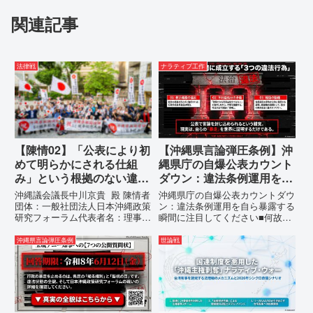
関連記事
法律戦
ナラティブ工作
【陳情02】「公表により初
【沖縄県言論弾圧条例】沖
めて明らかにされる仕組
縄県庁の自爆公表カウント
み」という根拠のない違法
ダウン：違法条例運用を自
運用の指摘と条例運用の停
ら暴露する瞬間に注目して
沖縄議会議長中川京貴 殿 陳情者
沖縄県庁の自爆公表カウントダウ
止を求める陳情書
ください
団体：一般社団法人日本沖縄政策
ン：違法条例運用を自ら暴露する
研究フォーラム代表者名：理事
瞬間に注目してください■何故、
長 仲村覚住 所：沖縄県那覇
沖縄県が仲村覚に差別主義者レッ
市電 話：080- 「公表により初
テルを貼りたい本当の理由「なぜ
沖縄県言論弾圧条例
世論戦
めて明らかにされる仕組み」とい
沖縄県庁は、法を無視してまで私
う根拠のない違法運用の指摘と条
を封じ込めようとするのか。」そ
例運用の停止を求める陳情...
の理由は明確です。県政が統治
の...