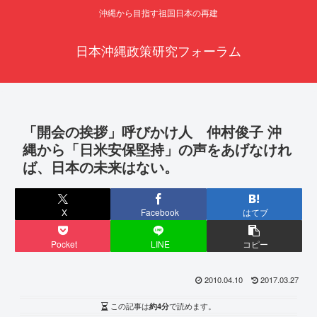
沖縄から目指す祖国日本の再建
日本沖縄政策研究フォーラム
「開会の挨拶」呼びかけ人 仲村俊子 沖
縄から「日米安保堅持」の声をあげなけれ
ば、日本の未来はない。
X
Facebook
はてブ
Pocket
LINE
コピー
2010.04.10
2017.03.27
この記事は
約4分
で読めます。