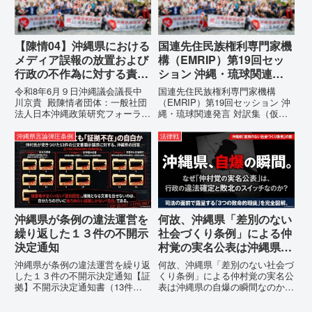
す...
【陳情04】沖縄県における
国連先住民族権利専門家機
メディア誤報の放置および
構（EMRIP）第19回セッ
行政の不作為に対する責任
ション 沖縄・琉球関連発
追及と再発防止策を求める
言 対訳集（仮訳）
令和8年6月９日沖縄議会議長中
国連先住民族権利専門家機構
陳情
川京貴 殿陳情者団体：一般社団
（EMRIP）第19回セッション 沖
法人日本沖縄政策研究フォーラム
縄・琉球関連発言 対訳集（仮
代表者名：理事長 仲村覚住
訳）国連先住民族権利専門家機構
所：沖縄県那覇市電 話：080-
（EMRIP）の各会合において行
沖縄県言論弾圧条例
法律戦
【陳情03】沖縄県におけるメデ
われた、沖縄・琉球の先住民族指
ィア誤報の放置および行政の不作
定、PFAS（有機フッ素化合物）
為に対する責任追及と再発防...
問題、米軍基地、伝統文化（...
沖縄県が条例の違法運営を
何故、沖縄県「差別のない
繰り返した１３件の不開示
社会づくり条例」による仲
決定通知
村覚の実名公表は沖縄県の
自爆の瞬間なのか？その3
沖縄県が条例の違法運営を繰り返
何故、沖縄県「差別のない社会づ
つの理由。
した１３件の不開示決定通知【証
くり条例」による仲村覚の実名公
拠】不開示決定通知書（13件）
表は沖縄県の自爆の瞬間なのか？
の分析：行政側の違法性の自白私
その3つの理由。現在、沖縄県が
が請求した「差別認定の根拠」に
強行しようとしている「仲村覚の