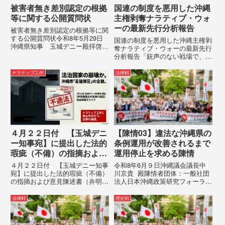
被害者無き差別認定の根拠
国連の制度を悪用した沖縄
等に関する公開質問状
主権剥奪ナラティブ・ウォ
ーの最新先行分析報告
被害者無き差別認定の根拠等に関
する公開質問状令和8年5月29日
国連の制度を悪用した沖縄主権剥
沖縄県知事 玉城デニー殿拝啓貴
奪ナラティブ・ウォーの最新先行
職におかれましては、時下ますま
分析報告「銃声のない戦場で、日
すご清祥のこととお慶び申し上げ
本の国土が『消滅』しようとして
ます。私は、適正な意見陳述（弁
いる。」現代の戦争は、ミサイル
ナラティブ工作
法律戦
明）を行うにあたり、沖縄県行政
が飛来する以前に始まっていま
手続条例第28条で定められた...
す。国連という国際的な舞台で、
巧妙な「言説（ナラティブ）」が
張...
４月２２日付 【玉城デニ
【陳情03】違法な沖縄県の
ー知事宛】に提出した法的
条例運用が改善されるまで
瑕疵（不備）の指摘および
運用停止を求める陳情
意見陳述書（弁明書）提出
４月２２日付 【玉城デニー知事
令和8年6月９日沖縄議会議長中
の留保の通告
宛】に提出した法的瑕疵（不備）
川京貴 殿陳情者団体：一般社団
の指摘および意見陳述書（弁明
法人日本沖縄政策研究フォーラム
書）提出の留保の通告４月２２日
代表者名：理事長 仲村覚住
に、玉城デニー宛に以下の違法状
所：沖縄県那覇市電 話：080-違
法律戦
歴史戦
態の指摘と意見陳述（弁明）留保
法な沖縄県の条例運用が改善され
の通告を行いました。沖縄県は、
るまで運用停止を求める陳情陳情
この時は、違法を認めて軌道修正
の趣旨沖縄県は、「沖縄県...