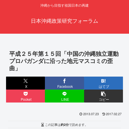
沖縄から目指す祖国日本の再建
日本沖縄政策研究フォーラム
平成２５年第１５回「中国の沖縄独立運動
プロパガンダに沿った地元マスコミの歪
曲」
X
Facebook
はてブ
Pocket
LINE
コピー
2013.07.23
2017.02.27
この記事は
約2分
で読めます。