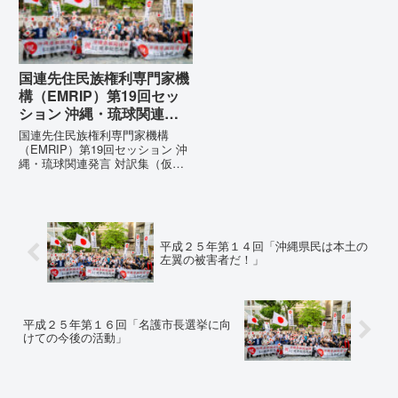
国連先住民族権利専門家機
構（EMRIP）第19回セッ
ション 沖縄・琉球関連発
言 対訳集（仮訳）
国連先住民族権利専門家機構
（EMRIP）第19回セッション 沖
縄・琉球関連発言 対訳集（仮
訳）国連先住民族権利専門家機構
（EMRIP）の各会合において行
われた、沖縄・琉球の先住民族指
定、PFAS（有機フッ素化合物）
問題、米軍基地、伝統文化（...
平成２５年第１４回「沖縄県民は本土の
左翼の被害者だ！」
平成２５年第１６回「名護市長選挙に向
けての今後の活動」