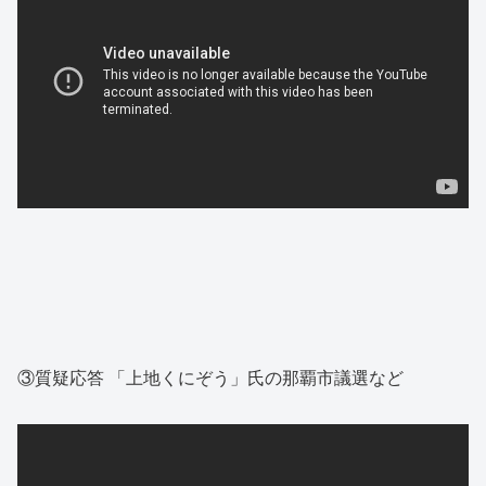
③質疑応答 「上地くにぞう」氏の那覇市議選など