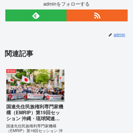
adminをフォローする
admin
関連記事
歴史戦
国連先住民族権利専門家機
構（EMRIP）第19回セッ
ション 沖縄・琉球関連発
言 対訳集（仮訳）
国連先住民族権利専門家機構
（EMRIP）第19回セッション 沖