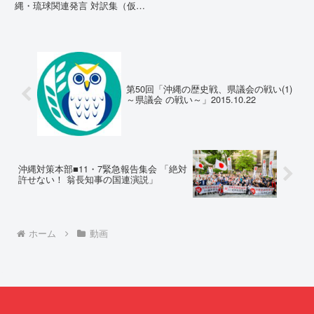
縄・琉球関連発言 対訳集（仮
訳）国連先住民族権利専門家機構
（EMRIP）の各会合において行
われた、沖縄・琉球の先住民族指
定、PFAS（有機フッ素化合物）
問題、米軍基地、伝統文化（...
第50回「沖縄の歴史戦、県議会の戦い(1)
～県議会 の戦い～」2015.10.22
沖縄対策本部■11・7緊急報告集会 「絶対
許せない！ 翁長知事の国連演説」
ホーム
動画