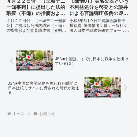
４月２２日付 【玉城デニ
【陳情01】実名公表という
ー知事宛】に提出した法的
不利益処分を啓発との詭弁
瑕疵（不備）の指摘および
による言論弾圧条例の即時
意見陳述書（弁明書）提出
運用停止を求める陳情
４月２２日付 【玉城デニー知事
令和8年6月９日沖縄議会議長中
の留保の通告
宛】に提出した法的瑕疵（不備）
川京貴 殿陳情者団体：一般社団
の指摘および意見陳述書（弁明
法人日本沖縄政策研究フォーラム
書）提出の留保の通告４月２２日
代表者名：理事長 仲村覚住
に、玉城デニー宛に以下の違法状
所：沖縄県那覇市電 話：
態の指摘と意見陳述（弁明）留保
080- 実名公表という不利益処分
の通告を行いました。沖縄県は、
を啓発との詭弁による言論弾圧条
この時は、違法を認めて軌道修正
例の即時運用停止を求める陳情
JSN■中国は、すでに日本に戦争を仕掛け
す...
1...
ている(２)
JSN■中国に尖閣諸島を奪われた瞬間に、
日本は核ミサイルに脅される時代が始ま
る
ホーム
お知らせ