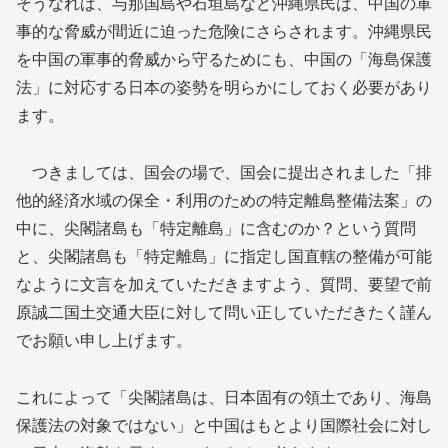
そうなれば、与那国島や石垣島など沖縄県民は、中国の軍
事的な脅威が間近に迫った危険にさらされます。沖縄県民
を中国の軍事的脅威から守るためにも、中国の「海島保護
法」に対応する日本の姿勢を明らかにしておく必要があり
ます。
つきましては、国会の場で、国会に提出されました「排
他的経済水域の保全・利用のための特定離島整備法案」の
中に、尖閣諸島も「特定離島」に含むのか？という質問
と、尖閣諸島も「特定離島」に指定し国直轄の整備が可能
なように文言を加えていただきますよう、質問、要望で前
原誠二国土交通大臣に対して問い正していただきたく謹ん
でお願い申し上げます。
これによって「尖閣諸島は、日本固有の領土であり、海島
保護法の対象ではない」と中国はもとより国際社会に対し