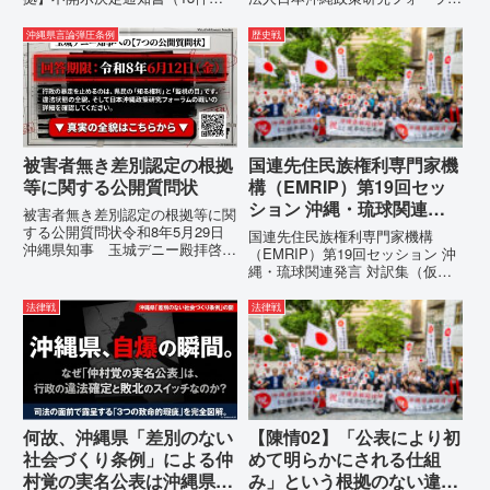
の分析：行政側の違法性の自白私
代表者名：理事長 仲村覚住
が請求した「差別認定の根拠」に
所：沖縄県那覇市電 話：080-違
沖縄県言論弾圧条例
歴史戦
対し、県は全て非開示・存否応答
法な沖縄県の条例運用が改善され
拒否を突きつけました。これは、
るまで運用停止を求める陳情陳情
彼らが行政手続きの正当性を失
の趣旨沖縄県は、「沖縄県...
っ...
被害者無き差別認定の根拠
国連先住民族権利専門家機
等に関する公開質問状
構（EMRIP）第19回セッ
ション 沖縄・琉球関連発
被害者無き差別認定の根拠等に関
言 対訳集（仮訳）
する公開質問状令和8年5月29日
国連先住民族権利専門家機構
沖縄県知事 玉城デニー殿拝啓貴
（EMRIP）第19回セッション 沖
職におかれましては、時下ますま
縄・琉球関連発言 対訳集（仮
すご清祥のこととお慶び申し上げ
訳）国連先住民族権利専門家機構
ます。私は、適正な意見陳述（弁
（EMRIP）の各会合において行
法律戦
法律戦
明）を行うにあたり、沖縄県行政
われた、沖縄・琉球の先住民族指
手続条例第28条で定められた...
定、PFAS（有機フッ素化合物）
問題、米軍基地、伝統文化（...
何故、沖縄県「差別のない
【陳情02】「公表により初
社会づくり条例」による仲
めて明らかにされる仕組
村覚の実名公表は沖縄県の
み」という根拠のない違法