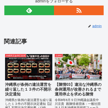
adminをフォローする
admin
関連記事
沖縄県言論弾圧条例
法律戦
沖縄県が条例の違法運営を
【陳情03】違法な沖縄県の
繰り返した１３件の不開示
条例運用が改善されるまで
決定通知
運用停止を求める陳情
沖縄県が条例の違法運営を繰り返
令和8年6月９日沖縄議会議長中
した１３件の不開示決定通知【証
川京貴 殿陳情者団体：一般社団
拠】不開示決定通知書（13件）
法人日本沖縄政策研究フォーラム