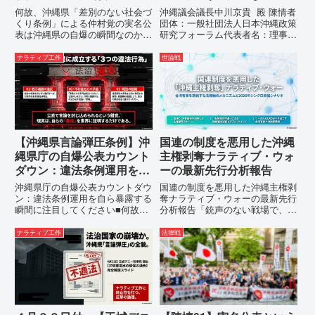
自爆の瞬間なのか？その3
運用の指摘と条例運用の停
何故、沖縄県「差別のない社会づ
沖縄議会議長中川京貴 殿 陳情者
つの理由。
止を求める陳情書
くり条例」による仲村覚の実名公
団体：一般社団法人日本沖縄政策
表は沖縄県の自爆の瞬間なのか？
研究フォーラム代表者名：理事
その3つの理由。現在、沖縄県が
長 仲村覚住 所：沖縄県那覇
強行しようとしている「仲村覚の
市電 話：080- 「公表により初
ナラティブ工作
世論戦
実名公表」。行政側はこの行為
めて明らかにされる仕組み」とい
を、特定の個人を社会的制裁に追
う根拠のない違法運用の指摘と条
い込むための「仕上げ」だと考え
例運用の停止を求める陳情...
て...
【沖縄県言論弾圧条例】沖
国連の制度を悪用した沖縄
縄県庁の自爆公表カウント
主権剥奪ナラティブ・ウォ
ダウン：違法条例運用を自
ーの最新先行分析報告
ら暴露する瞬間に注目して
沖縄県庁の自爆公表カウントダウ
国連の制度を悪用した沖縄主権剥
ください
ン：違法条例運用を自ら暴露する
奪ナラティブ・ウォーの最新先行
瞬間に注目してください■何故、
分析報告「銃声のない戦場で、日
沖縄県が仲村覚に差別主義者レッ
本の国土が『消滅』しようとして
テルを貼りたい本当の理由「なぜ
いる。」現代の戦争は、ミサイル
ナラティブ工作
法律戦
沖縄県庁は、法を無視してまで私
が飛来する以前に始まっていま
を封じ込めようとするのか。」そ
す。国連という国際的な舞台で、
の理由は明確です。県政が統治
巧妙な「言説（ナラティブ）」が
の...
張...