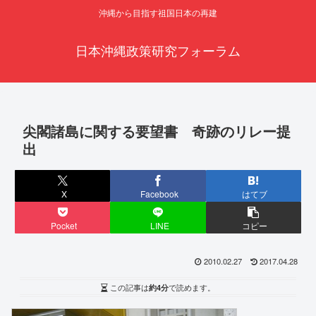
沖縄から目指す祖国日本の再建
日本沖縄政策研究フォーラム
尖閣諸島に関する要望書 奇跡のリレー提
出
X
Facebook
はてブ
Pocket
LINE
コピー
2010.02.27
2017.04.28
この記事は
約4分
で読めます。