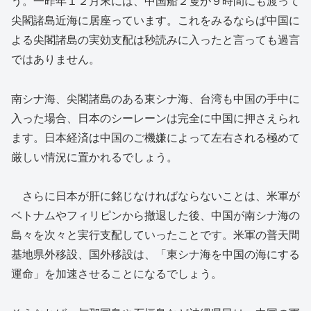
う。一昨年１２月末には、中国船２隻が９時間にも渡って
尖閣諸島近海に居座っています。これをみるならば中国に
よる尖閣諸島の実効支配は秒読みに入ったと言っても過言
ではありません。
南シナ海、尖閣諸島のある東シナ海、台湾も中国の手中に
入った場合、日本のシーレーンは完全に中国に押さえられ
ます。日本経済は中国のご機嫌によって左右される極めて
厳しい情況に置かれるでしょう。
さらに日本が肝に銘じなければならないことは、米軍が
ベトナムやフィリピンから撤退した後、中国が南シナ海の
島々を次々と実行支配していったことです。米軍の普天間
基地県外移設、国外移設は、「東シナ海を中国の海にする
運命」を加速させることになるでしょう。