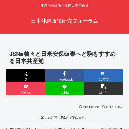
沖縄から目指す祖国日本の再建
日本沖縄政策研究フォーラム
JSN■着々と日米安保破棄へと駒をすすめ
る日本共産党
X
Facebook
はてブ
Pocket
LINE
コピー
2011.01.29
2017.03.06
この記事は
約2分
で読めます。