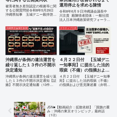
運用停止を求める陳情
被害者無き差別認定の根拠等に関
する公開質問状令和8年5月29日
令和8年6月９日沖縄議会議長中
沖縄県知事 玉城デニー殿拝啓貴
川京貴 殿陳情者団体：一般社団
職におかれましては、時下ますま
法人日本沖縄政策研究フォーラム
すご清祥のこととお慶び申し上げ
代表者名：理事長 仲村覚住
ます。私は、適正な意見陳述（弁
所：沖縄県那覇市電 話：080-違
沖縄県言論弾圧条例
ナラティブ工作
明）を行うにあたり、沖縄県行政
法な沖縄県の条例運用が改善され
手続条例第28条で定められた...
るまで運用停止を求める陳情陳情
の趣旨沖縄県は、「沖縄県...
沖縄県が条例の違法運営を
４月２２日付 【玉城デニ
繰り返した１３件の不開示
ー知事宛】に提出した法的
決定通知
瑕疵（不備）の指摘および
意見陳述書（弁明書）提出
沖縄県が条例の違法運営を繰り返
４月２２日付 【玉城デニー知事
の留保の通告
した１３件の不開示決定通知【証
宛】に提出した法的瑕疵（不備）
拠】不開示決定通知書（13件）
の指摘および意見陳述書（弁明
の分析：行政側の違法性の自白私
書）提出の留保の通告４月２２日
が請求した「差別認定の根拠」に
に、玉城デニー宛に以下の違法状
対し、県は全て非開示・存否応答
態の指摘と意見陳述（弁明）留保
拒否を突きつけました。これは、
の通告を行いました。沖縄県は、
彼らが行政手続きの正当性を失
この時は、違法を認めて軌道修正
JSN■【動画紹介：拡散依頼】「国旗の重
っ...
す...
み：沖縄の東京オリンピック」最終話
（1/2）