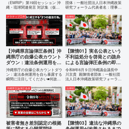
止を求める陳情書
（EMRIP）第19回セッション 沖
団体：一般社団法人日本沖縄政策
縄・琉球関連発言 対訳集（仮
研究フォーラム代表者名：理事
訳）国連先住民族権利専門家機構
長 仲村覚住 所：沖縄県那覇
（EMRIP）の各会合において行
市電 話：080- 「公表により初
ナラティブ工作
法律戦
われた、沖縄・琉球の先住民族指
めて明らかにされる仕組み」とい
定、PFAS（有機フッ素化合物）
う根拠のない違法運用の指摘と条
問題、米軍基地、伝統文化（...
例運用の停止を求める陳情...
【沖縄県言論弾圧条例】沖
【陳情01】実名公表という
縄県庁の自爆公表カウント
不利益処分を啓発との詭弁
ダウン：違法条例運用を自
による言論弾圧条例の即時
ら暴露する瞬間に注目して
運用停止を求める陳情
沖縄県庁の自爆公表カウントダウ
令和8年6月９日沖縄議会議長中
ください
ン：違法条例運用を自ら暴露する
川京貴 殿陳情者団体：一般社団
瞬間に注目してください■何故、
法人日本沖縄政策研究フォーラム
沖縄県が仲村覚に差別主義者レッ
代表者名：理事長 仲村覚住
テルを貼りたい本当の理由「なぜ
所：沖縄県那覇市電 話：
沖縄県言論弾圧条例
法律戦
沖縄県庁は、法を無視してまで私
080- 実名公表という不利益処分
を封じ込めようとするのか。」そ
を啓発との詭弁による言論弾圧条
の理由は明確です。県政が統治
例の即時運用停止を求める陳情
の...
1...
被害者無き差別認定の根拠
【陳情03】違法な沖縄県の
等に関する公開質問状
条例運用が改善されるまで