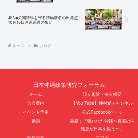
JSN■尖閣諸島を守る請願署名の出発点：
10月16日沖縄県民の集い
ホーム
ブログ
日本沖縄政策研究フォーラム
ホーム
設立趣旨・法人概要
入会案内
【You Tube】仲村覚チャンネル
イベント予定
公式Facebookページ
動画
書籍：「狙われた沖縄〜真実の沖
縄史が日本を救う〜」
寄稿論文
ブログ