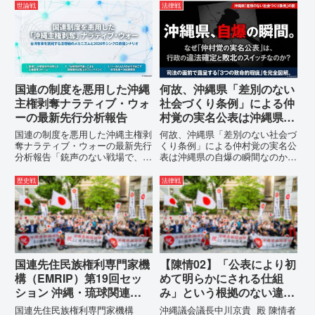
世論戦
法律戦
国連の制度を悪用した沖縄
何故、沖縄県「差別のない
主権剥奪ナラティブ・ウォ
社会づくり条例」による仲
ーの最新先行分析報告
村覚の実名公表は沖縄県の
自爆の瞬間なのか？その3
国連の制度を悪用した沖縄主権剥
何故、沖縄県「差別のない社会づ
つの理由。
奪ナラティブ・ウォーの最新先行
くり条例」による仲村覚の実名公
分析報告「銃声のない戦場で、日
表は沖縄県の自爆の瞬間なのか？
本の国土が『消滅』しようとして
その3つの理由。現在、沖縄県が
いる。」現代の戦争は、ミサイル
強行しようとしている「仲村覚の
歴史戦
法律戦
が飛来する以前に始まっていま
実名公表」。行政側はこの行為
す。国連という国際的な舞台で、
を、特定の個人を社会的制裁に追
巧妙な「言説（ナラティブ）」が
い込むための「仕上げ」だと考え
張...
て...
国連先住民族権利専門家機
【陳情02】「公表により初
構（EMRIP）第19回セッ
めて明らかにされる仕組
ション 沖縄・琉球関連発
み」という根拠のない違法
言 対訳集（仮訳）
運用の指摘と条例運用の停
国連先住民族権利専門家機構
沖縄議会議長中川京貴 殿 陳情者