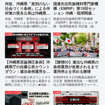
何故、沖縄県「差別のない
国連先住民族権利専門家機
社会づくり条例」による仲
構（EMRIP）第19回セッ
村覚の実名公表は沖縄県の
ション 沖縄・琉球関連発
自爆の瞬間なのか？その3
言 対訳集（仮訳）
何故、沖縄県「差別のない社会づ
国連先住民族権利専門家機構
つの理由。
くり条例」による仲村覚の実名公
（EMRIP）第19回セッション 沖
表は沖縄県の自爆の瞬間なのか？
縄・琉球関連発言 対訳集（仮
その3つの理由。現在、沖縄県が
訳）国連先住民族権利専門家機構
強行しようとしている「仲村覚の
（EMRIP）の各会合において行
法律戦
法律戦
実名公表」。行政側はこの行為
われた、沖縄・琉球の先住民族指
を、特定の個人を社会的制裁に追
定、PFAS（有機フッ素化合物）
い込むための「仕上げ」だと考え
問題、米軍基地、伝統文化（...
て...
【沖縄県言論弾圧条例】沖
【陳情03】違法な沖縄県の
縄県庁の自爆公表カウント
条例運用が改善されるまで
ダウン：違法条例運用を自
運用停止を求める陳情
ら暴露する瞬間に注目して
沖縄県庁の自爆公表カウントダウ
令和8年6月９日沖縄議会議長中
ください
ン：違法条例運用を自ら暴露する
川京貴 殿陳情者団体：一般社団
瞬間に注目してください■何故、
法人日本沖縄政策研究フォーラム
沖縄県が仲村覚に差別主義者レッ
代表者名：理事長 仲村覚住
テルを貼りたい本当の理由「なぜ
所：沖縄県那覇市電 話：080-違
ナラティブ工作
法律戦
沖縄県庁は、法を無視してまで私
法な沖縄県の条例運用が改善され
を封じ込めようとするのか。」そ
るまで運用停止を求める陳情陳情
の理由は明確です。県政が統治
の趣旨沖縄県は、「沖縄県...