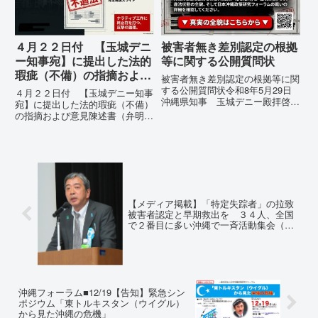
の...
４月２２日付 【玉城デニ
被害者無き差別認定の根拠
ー知事宛】に提出した法的
等に関する公開質問状
瑕疵（不備）の指摘および
被害者無き差別認定の根拠等に関
意見陳述書（弁明書）提出
する公開質問状令和8年5月29日
４月２２日付 【玉城デニー知事
沖縄県知事 玉城デニー殿拝啓貴
の留保の通告
宛】に提出した法的瑕疵（不備）
職におかれましては、時下ますま
の指摘および意見陳述書（弁明
すご清祥のこととお慶び申し上げ
書）提出の留保の通告４月２２日
ます。私は、適正な意見陳述（弁
に、玉城デニー宛に以下の違法状
明）を行うにあたり、沖縄県行政
態の指摘と意見陳述（弁明）留保
手続条例第28条で定められた...
の通告を行いました。沖縄県は、
この時は、違法を認めて軌道修正
す...
【メディア掲載】「特定失踪者」の拉致
被害者認定と早期救出を ３４人、全国
で２番目に多い沖縄で一斉活動集会（産
経新聞 平成29年11月26日）
沖縄フォーラム■12/19【告知】緊急シン
ポジウム「東トルキスタン（ウイグル）
から見た沖縄の危機」