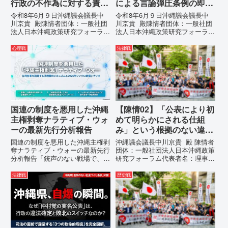
行政の不作為に対する責任
による言論弾圧条例の即時
追及と再発防止策を求める
運用停止を求める陳情
令和8年6月９日沖縄議会議長中
令和8年6月９日沖縄議会議長中
陳情
川京貴 殿陳情者団体：一般社団
川京貴 殿陳情者団体：一般社団
法人日本沖縄政策研究フォーラム
法人日本沖縄政策研究フォーラム
代表者名：理事長 仲村覚住
代表者名：理事長 仲村覚住
所：沖縄県那覇市電 話：080-
所：沖縄県那覇市電 話：
心理戦
法律戦
【陳情03】沖縄県におけるメデ
080- 実名公表という不利益処分
ィア誤報の放置および行政の不作
を啓発との詭弁による言論弾圧条
為に対する責任追及と再発防...
例の即時運用停止を求める陳情
1...
国連の制度を悪用した沖縄
【陳情02】「公表により初
主権剥奪ナラティブ・ウォ
めて明らかにされる仕組
ーの最新先行分析報告
み」という根拠のない違法
運用の指摘と条例運用の停
国連の制度を悪用した沖縄主権剥
沖縄議会議長中川京貴 殿 陳情者
止を求める陳情書
奪ナラティブ・ウォーの最新先行
団体：一般社団法人日本沖縄政策
分析報告「銃声のない戦場で、日
研究フォーラム代表者名：理事
本の国土が『消滅』しようとして
長 仲村覚住 所：沖縄県那覇
いる。」現代の戦争は、ミサイル
市電 話：080- 「公表により初
法律戦
歴史戦
が飛来する以前に始まっていま
めて明らかにされる仕組み」とい
す。国連という国際的な舞台で、
う根拠のない違法運用の指摘と条
巧妙な「言説（ナラティブ）」が
例運用の停止を求める陳情...
張...