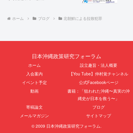
ホーム
ブログ
北朝鮮による拉致犯罪
日本沖縄政策研究フォーラム
ホーム
設立趣旨・法人概要
入会案内
【You Tube】仲村覚チャンネル
イベント予定
公式Facebookページ
動画
書籍：「狙われた沖縄〜真実の沖
縄史が日本を救う〜」
寄稿論文
ブログ
メールマガジン
サイトマップ
© 2009 日本沖縄政策研究フォーラム.