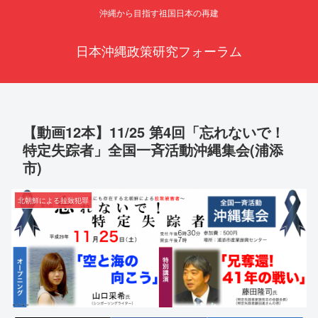
沖縄から目指す祖国日本の再建
日本沖縄政策研究フォーラム
【動画12本】11/25 第4回「忘れないで！
特定失踪者」全国一斉活動沖縄集会(浦添
市)
北朝鮮による拉致犯罪