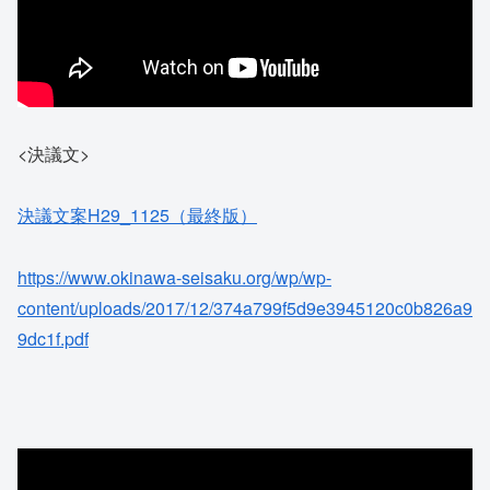
<決議文>
決議文案H29_1125（最終版）
https://www.okinawa-seisaku.org/wp/wp-
content/uploads/2017/12/374a799f5d9e3945120c0b826a9
9dc1f.pdf