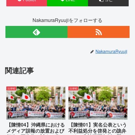
NakamuraRyuujiをフォローする
NakamuraRyuuji
関連記事
法律戦
法律戦
【陳情04】沖縄県における
【陳情01】実名公表という
メディア誤報の放置および
不利益処分を啓発との詭弁