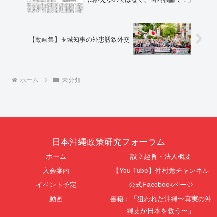
【動画集】玉城知事の外患誘致外交
ホーム
未分類
日本沖縄政策研究フォーラム
ホーム
設立趣旨・法人概要
入会案内
【You Tube】仲村覚チャンネル
イベント予定
公式Facebookページ
動画
書籍：「狙われた沖縄〜真実の沖
縄史が日本を救う〜」