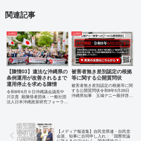
関連記事
法律戦
法律戦
【陳情03】違法な沖縄県の
被害者無き差別認定の根拠
条例運用が改善されるまで
等に関する公開質問状
運用停止を求める陳情
被害者無き差別認定の根拠等に関
する公開質問状令和8年5月29日
令和8年6月９日沖縄議会議長中
沖縄県知事 玉城デニー殿拝啓貴
川京貴 殿陳情者団体：一般社団
職におかれましては、時下ますま
法人日本沖縄政策研究フォーラム
すご清祥のこととお慶び申し上げ
代表者名：理事長 仲村覚住
ます。私は、適正な意見陳述（弁
所：沖縄県那覇市電 話：080-違
明）を行うにあたり、沖縄県行政
法な沖縄県の条例運用が改善され
手続条例第28条で定められた...
るまで運用停止を求める陳情陳情
の趣旨沖縄県は、「沖縄県...
【メディア報道集】自民党県連・自民党
会派、知事に合同申し入れ：「国際世論
に訴えるのではなく、国内議論で！」