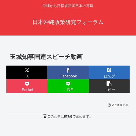
沖縄から目指す祖国日本の再建
日本沖縄政策研究フォーラム
玉城知事国連スピーチ動画
X
Facebook
はてブ
Pocket
LINE
コピー
2023.09.20
この記事は
約1分
で読めます。