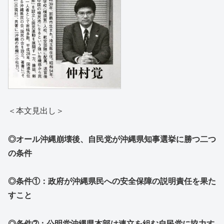
＜本文見出し＞
◎オール沖縄崩壊後、自民党が沖縄県知事選挙に勝つ二つ
の条件
◎条件①：政府が沖縄県民への安全保障の説明責任を果た
すこと
◎条件➁：公明党沖縄県本部は連立を組む自民党に協力す