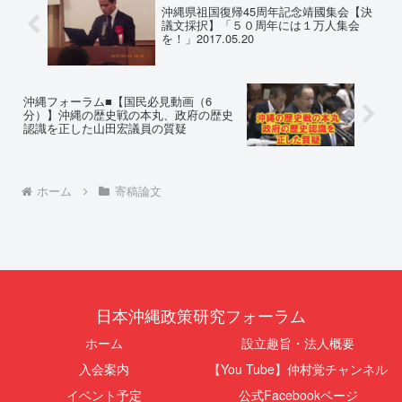
沖縄県祖国復帰45周年記念靖國集会【決
議文採択】「５０周年には１万人集会
を！」2017.05.20
沖縄フォーラム■【国民必見動画（6
分）】沖縄の歴史戦の本丸、政府の歴史
認識を正した山田宏議員の質疑
ホーム
寄稿論文
日本沖縄政策研究フォーラム
ホーム
設立趣旨・法人概要
入会案内
【You Tube】仲村覚チャンネル
イベント予定
公式Facebookページ