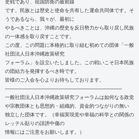
史戦であり、祖国防衛の最前線
です。民族とは歴史と使命を共有した運命共同体です。
そ
うであるなら、我々が、最初に
やるべきことは、
沖縄の歴史を反日勢力から取り戻し民族
の一体感を取り戻すことで
す。
この度、この問題に本格的に取り組む初めての団体「
一般
社団法人日本沖縄政策研究
フォーラム」を設立いたしました。
この戦いこそ日本民族
の団結力を発揮するべき時です。
皆様のご入会を心よりお待ちしております。
——————————
——————————
———–
一般社団法人日本沖縄政策研究フォーラムは如何なる政党
や宗教団
体とも思想的・組織的、資金的つながりの無い
独立した団体です。（
幸福実現党や幸福の科学との関係の
レッテル貼りの誹謗中傷の
情報にはご注意をお願いします。）