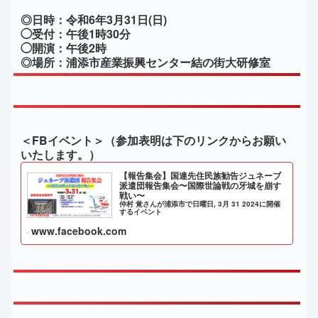
◎日時：令和6年3月31日(日)
◯受付：午後1時30分
◯開演：午後2時
◎場所：浦添市産業振興センター結の街大研修室
＜FBイベント＞（参加表明は下のリンクからお願い
いたします。）
【報告集会】国連先住民族勧告ジュネーブ
派遣団報告集会〜国際世論戦の牙城を崩す
戦い〜
仲村 覚さんが浦添市で日曜日, 3月 31 2024に開催
するイベント
www.facebook.com