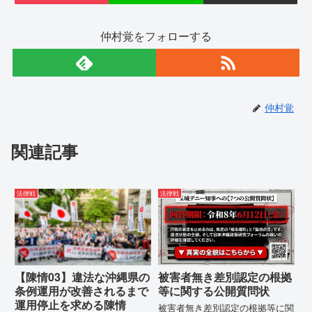
仲村覚をフォローする
仲村覚
関連記事
法律戦
法律戦
【陳情03】違法な沖縄県の
被害者無き差別認定の根拠
条例運用が改善されるまで
等に関する公開質問状
運用停止を求める陳情
被害者無き差別認定の根拠等に関