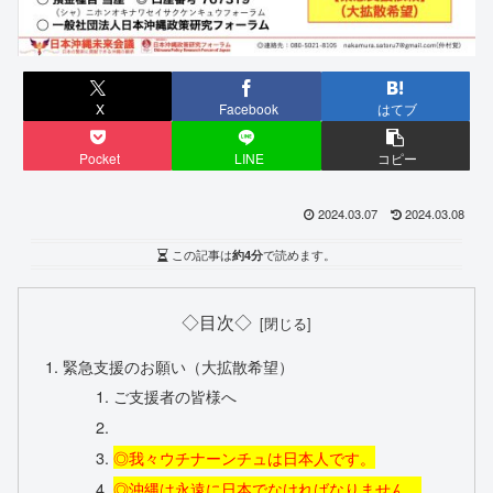
X
Facebook
はてブ
Pocket
LINE
コピー
2024.03.07
2024.03.08
この記事は
約4分
で読めます。
◇目次◇
緊急支援のお願い（大拡散希望）
ご支援者の皆様へ
◎我々ウチナーンチュは日本人です。
◎沖縄は永遠に日本でなければなりません。