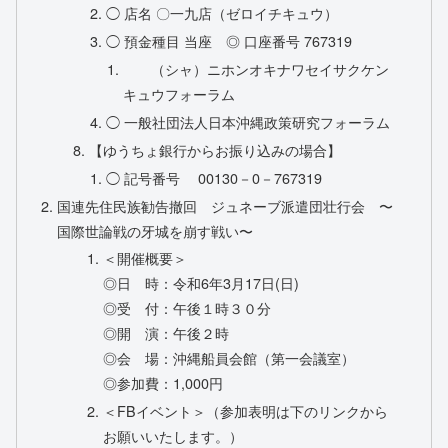
◯ 店名 〇一九店（ゼロイチキュウ）
◯ 預金種目 当座 ◎ 口座番号 767319
（シャ）ニホンオキナワセイサクケン
キュウフォーラム
◯ 一般社団法人日本沖縄政策研究フォーラム
【ゆうちょ銀行からお振り込みの場合】
◯ 記号番号 00130－0－767319
国連先住民族勧告撤回 ジュネーブ派遣団壮行会 〜
国際世論戦の牙城を崩す戦い〜
＜開催概要＞
◎日 時：令和6年3月17日(日)
◎受 付：午後１時３０分
◎開 演：午後２時
◎会 場：沖縄船員会館（第一会議室）
◎参加費：1,000円
＜FBイベント＞（参加表明は下のリンクから
お願いいたします。）