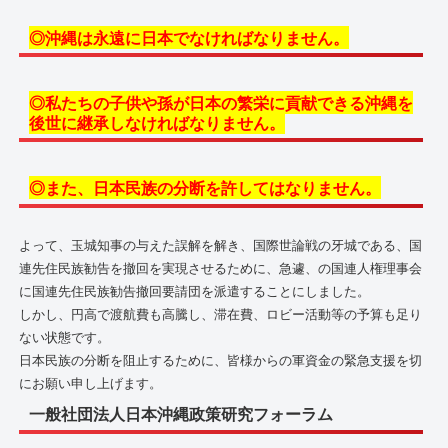
◎沖縄は永遠に日本でなければなりません。
◎私たちの子供や孫が日本の繁栄に貢献できる沖縄を
後世に継承しなければなりません。
◎また、日本民族の分断を許してはなりません。
よって、玉城知事の与えた誤解を解き、国際世論戦の牙城である、国
連先住民族勧告を撤回を実現させるために、急遽、の国連人権理事会
に国連先住民族勧告撤回要請団を派遣することにしました。
しかし、円高で渡航費も高騰し、滞在費、ロビー活動等の予算も足り
ない状態です。
日本民族の分断を阻止するために、皆様からの軍資金の緊急支援を切
にお願い申し上げます。
一般社団法人日本沖縄政策研究フォーラム