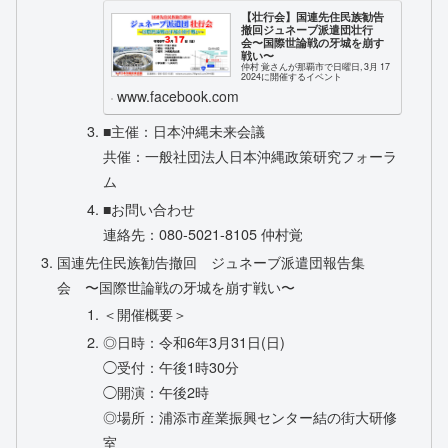
【壮行会】国連先住民族勧告
撤回ジュネーブ派遣団壮行
会〜国際世論戦の牙城を崩す
戦い〜
仲村 覚さんが那覇市で日曜日, 3月 17
2024に開催するイベント
www.facebook.com
■主催：日本沖縄未来会議
共催：一般社団法人日本沖縄政策研究フォーラ
ム
■お問い合わせ
連絡先：080-5021-8105 仲村覚
国連先住民族勧告撤回 ジュネーブ派遣団報告集
会 〜国際世論戦の牙城を崩す戦い〜
＜開催概要＞
◎日時：令和6年3月31日(日)
◯受付：午後1時30分
◯開演：午後2時
◎場所：浦添市産業振興センター結の街大研修
室