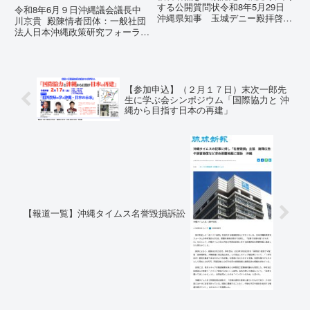
する公開質問状令和8年5月29日
令和8年6月９日沖縄議会議長中
沖縄県知事 玉城デニー殿拝啓貴
川京貴 殿陳情者団体：一般社団
職におかれましては、時下ますま
法人日本沖縄政策研究フォーラム
すご清祥のこととお慶び申し上げ
代表者名：理事長 仲村覚住
ます。私は、適正な意見陳述（弁
所：沖縄県那覇市電 話：080-違
明）を行うにあたり、沖縄県行政
法な沖縄県の条例運用が改善され
手続条例第28条で定められた...
るまで運用停止を求める陳情陳情
の趣旨沖縄県は、「沖縄県...
【参加申込】（２月１７日）末次一郎先
生に学ぶ会シンポジウム「国際協力と 沖
縄から目指す日本の再建」
【報道一覧】沖縄タイムス名誉毀損訴訟