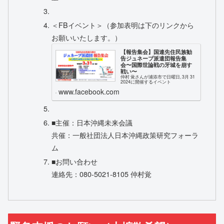
＜FBイベント＞（参加表明は下のリンクから
お願いいたします。）
【報告集会】国連先住民族勧
告ジュネーブ派遣団報告集
会〜国際世論戦の牙城を崩す
戦い〜
仲村 覚さんが浦添市で日曜日, 3月 31
2024に開催するイベント
www.facebook.com
■主催：日本沖縄未来会議
共催：一般社団法人日本沖縄政策研究フォーラ
ム
■お問い合わせ
連絡先：080-5021-8105 仲村覚