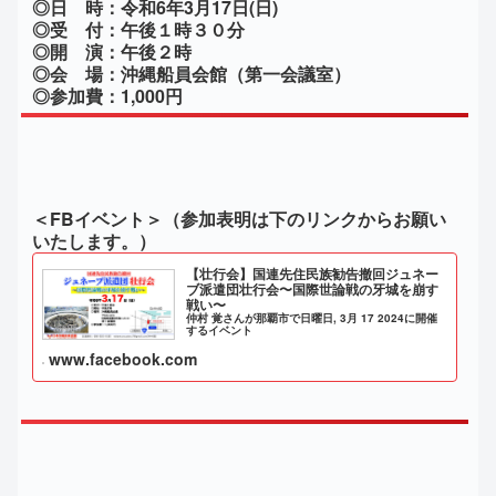
◎日 時：令和6年3月17日(日)
◎受 付：午後１時３０分
◎開 演：午後２時
◎会 場：沖縄船員会館（第一会議室）
◎参加費：1,000円
＜FBイベント＞（参加表明は下のリンクからお願い
いたします。）
【壮行会】国連先住民族勧告撤回ジュネー
ブ派遣団壮行会〜国際世論戦の牙城を崩す
戦い〜
仲村 覚さんが那覇市で日曜日, 3月 17 2024に開催
するイベント
www.facebook.com