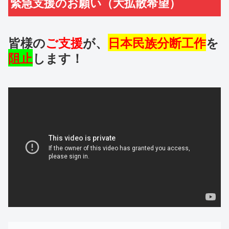
緊急支援のお願い（大拡散希望）
皆様の
ご支援
が、
日本民族分断工作
を
阻止
します！