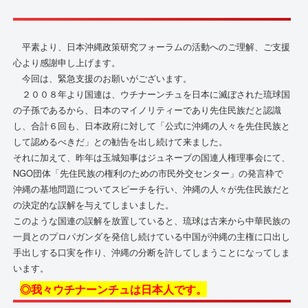
平素より、日本沖縄政策研究フォーラムの活動へのご理解、ご支援
心より感謝申し上げます。
今回は、緊急支援のお願いがございます。
２００８年より国連は、ウチナーンチュを日本に滅ぼされた琉球国
の子孫であるから、日本のマイノリティーであり先住民族だと認識
し、合計６回も、日本政府に対して「公式に沖縄の人々を先住民族と
して認めるべきだ」との勧告を出し続けて来ました。
それに加えて、昨年は玉城知事はジュネーブの国連人権理事会にて、
NGO団体「先住民族の権利のための市民外交センター」の発言枠で
沖縄の基地問題についてスピーチを行い、沖縄の人々が先住民族だと
の決定的な誤解を与えてしまいました。
このような国連の誤解を放置していると、琉球は古来から中華民族の
一員とのプロパガンダを発信し続けている中国が沖縄の主権に口出し
手出しする口実を作り、沖縄の分断を許してしまうことになってしま
います。
◎我々ウチナーンチュは日本人です。