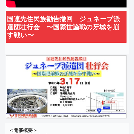
国連先住民族勧告撤回 ジュネーブ派
遣団壮行会 〜国際世論戦の牙城を崩
す戦い〜
＜開催概要＞