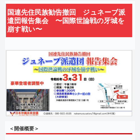
国連先住民族勧告撤回 ジュネーブ派
遣団報告集会 〜国際世論戦の牙城を
崩す戦い〜
＜開催概要＞