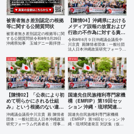
1...
っ...
被害者無き差別認定の根拠
【陳情04】沖縄県における
等に関する公開質問状
メディア誤報の放置および
行政の不作為に対する責任
被害者無き差別認定の根拠等に関
追及と再発防止策を求める
する公開質問状令和8年5月29日
令和8年6月９日沖縄議会議長中
沖縄県知事 玉城デニー殿拝啓貴
陳情
川京貴 殿陳情者団体：一般社団
職におかれましては、時下ますま
法人日本沖縄政策研究フォーラム
すご清祥のこととお慶び申し上げ
代表者名：理事長 仲村覚住
ます。私は、適正な意見陳述（弁
所：沖縄県那覇市電 話：080-
法律戦
歴史戦
明）を行うにあたり、沖縄県行政
【陳情03】沖縄県におけるメデ
手続条例第28条で定められた...
ィア誤報の放置および行政の不作
為に対する責任追及と再発防...
【陳情02】「公表により初
国連先住民族権利専門家機
めて明らかにされる仕組
構（EMRIP）第19回セッ
み」という根拠のない違法
ション 沖縄・琉球関連発
運用の指摘と条例運用の停
言 対訳集（仮訳）
沖縄議会議長中川京貴 殿 陳情者
国連先住民族権利専門家機構
止を求める陳情書
団体：一般社団法人日本沖縄政策
（EMRIP）第19回セッション 沖
研究フォーラム代表者名：理事
縄・琉球関連発言 対訳集（仮
長 仲村覚住 所：沖縄県那覇
訳）国連先住民族権利専門家機構
市電 話：080- 「公表により初
（EMRIP）の各会合において行