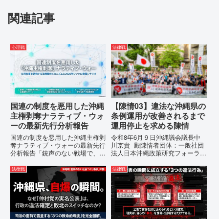
関連記事
心理戦
法律戦
国連の制度を悪用した沖縄
【陳情03】違法な沖縄県の
主権剥奪ナラティブ・ウォ
条例運用が改善されるまで
ーの最新先行分析報告
運用停止を求める陳情
国連の制度を悪用した沖縄主権剥
令和8年6月９日沖縄議会議長中
奪ナラティブ・ウォーの最新先行
川京貴 殿陳情者団体：一般社団
分析報告「銃声のない戦場で、日
法人日本沖縄政策研究フォーラム
本の国土が『消滅』しようとして
代表者名：理事長 仲村覚住
いる。」現代の戦争は、ミサイル
所：沖縄県那覇市電 話：080-違
法律戦
法律戦
が飛来する以前に始まっていま
法な沖縄県の条例運用が改善され
す。国連という国際的な舞台で、
るまで運用停止を求める陳情陳情
巧妙な「言説（ナラティブ）」が
の趣旨沖縄県は、「沖縄県...
張...