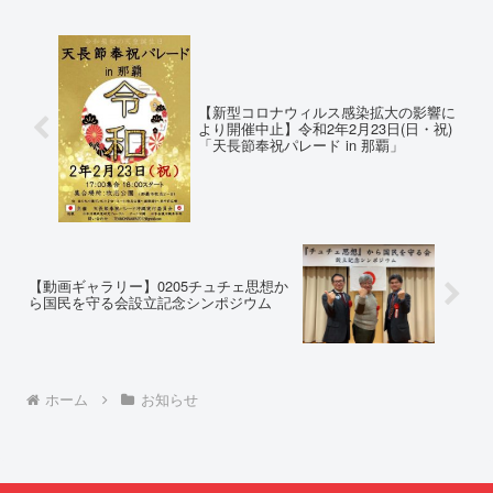
めて明らかにされる仕組み」とい
われた、沖縄・琉球の先住民族指
う根拠のない違法運用の指摘と条
定、PFAS（有機フッ素化合物）
例運用の停止を求める陳情...
問題、米軍基地、伝統文化（...
【新型コロナウィルス感染拡大の影響に
より開催中止】令和2年2月23日(日・祝)
「天長節奉祝パレード in 那覇」
【動画ギャラリー】0205チュチェ思想か
ら国民を守る会設立記念シンポジウム
ホーム
お知らせ