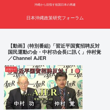
沖縄から目指す祖国日本の再建
日本沖縄政策研究フォーラム
【動画】(特別番組)「習近平国賓招聘反対
国民運動の会・中村功会長に訊く」仲村覚
／Channel AJER
お知らせ