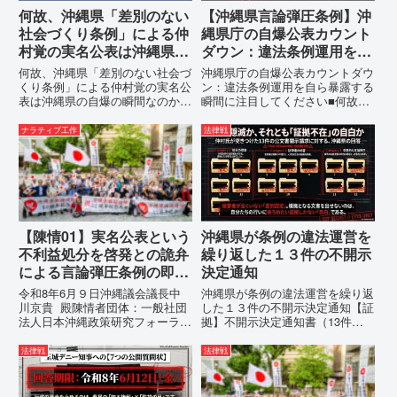
何故、沖縄県「差別のない
【沖縄県言論弾圧条例】沖
社会づくり条例」による仲
縄県庁の自爆公表カウント
村覚の実名公表は沖縄県の
ダウン：違法条例運用を自
自爆の瞬間なのか？その3
ら暴露する瞬間に注目して
何故、沖縄県「差別のない社会づ
沖縄県庁の自爆公表カウントダウ
つの理由。
ください
くり条例」による仲村覚の実名公
ン：違法条例運用を自ら暴露する
表は沖縄県の自爆の瞬間なのか？
瞬間に注目してください■何故、
その3つの理由。現在、沖縄県が
沖縄県が仲村覚に差別主義者レッ
強行しようとしている「仲村覚の
テルを貼りたい本当の理由「なぜ
ナラティブ工作
法律戦
実名公表」。行政側はこの行為
沖縄県庁は、法を無視してまで私
を、特定の個人を社会的制裁に追
を封じ込めようとするのか。」そ
い込むための「仕上げ」だと考え
の理由は明確です。県政が統治
て...
の...
【陳情01】実名公表という
沖縄県が条例の違法運営を
不利益処分を啓発との詭弁
繰り返した１３件の不開示
による言論弾圧条例の即時
決定通知
運用停止を求める陳情
令和8年6月９日沖縄議会議長中
沖縄県が条例の違法運営を繰り返
川京貴 殿陳情者団体：一般社団
した１３件の不開示決定通知【証
法人日本沖縄政策研究フォーラム
拠】不開示決定通知書（13件）
代表者名：理事長 仲村覚住
の分析：行政側の違法性の自白私
所：沖縄県那覇市電 話：
が請求した「差別認定の根拠」に
法律戦
法律戦
080- 実名公表という不利益処分
対し、県は全て非開示・存否応答
を啓発との詭弁による言論弾圧条
拒否を突きつけました。これは、
例の即時運用停止を求める陳情
彼らが行政手続きの正当性を失