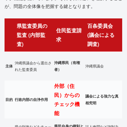
が、問題の全体像を把握する鍵となります。
県監査委員の
百条委員会
住民監査請
監査
(内部監
(議会による
求
査)
調査)
沖縄県議会から選出さ
沖縄県民（有権
沖縄県議会
主体
れた監査委員
者）
外部（住
民）からの
議会による強力な真
目的
行政内部の自浄作用
チェック機
相究明
能
県民自身の権利と
県の財政などをチェッ
証人喚問など強制力