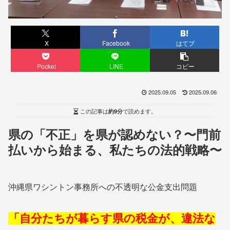
X
Facebook
はてブ
Pocket
LINE
コピー
2025.09.05
2025.09.06
この記事は
約9分
で読めます。
県の「不正」を県が認めない？〜門前
払いから始まる、私たちの法的戦略〜
沖縄県ワシントン事務所への不透明な公金支出問題
「自分たちが暮らす県の税金が、違法な