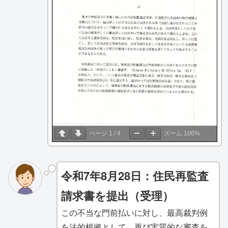
ページ
1
/
4
ズーム
100%
令和7年8月28日：住民再監査
請求書を提出（受理）
この不当な門前払いに対し、最高裁判例
を法的根拠として、再び実質的な審査を