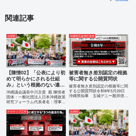
関連記事
法律戦
沖縄県言論弾圧条例
【陳情02】「公表により初
被害者無き差別認定の根拠
めて明らかにされる仕組
等に関する公開質問状
み」という根拠のない違法
被害者無き差別認定の根拠等に関
運用の指摘と条例運用の停
する公開質問状令和8年5月29日
沖縄議会議長中川京貴 殿 陳情者
沖縄県知事 玉城デニー殿拝啓貴
止を求める陳情書
団体：一般社団法人日本沖縄政策
職におかれましては、時下ますま
研究フォーラム代表者名：理事
すご清祥のこととお慶び申し上げ
長 仲村覚住 所：沖縄県那覇
ます。私は、適正な意見陳述（弁
市電 話：080- 「公表により初
ナラティブ工作
法律戦
明）を行うにあたり、沖縄県行政
めて明らかにされる仕組み」とい
手続条例第28条で定められた...
う根拠のない違法運用の指摘と条
例運用の停止を求める陳情...