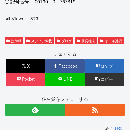
◯ 記号番号 00130－0－767319
Views:
1,573
法律戦
メディア掲載
ブログ
翁長雄志
オール沖縄
シェアする
X
Facebook
はてブ
Pocket
LINE
コピー
仲村覚をフォローする
仲村覚