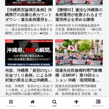
【沖縄県言論弾圧条例】沖
【陳情03】違法な沖縄県の
縄県庁の自爆公表カウント
条例運用が改善されるまで
ダウン：違法条例運用を自
運用停止を求める陳情
ら暴露する瞬間に注目して
沖縄県庁の自爆公表カウントダウ
令和8年6月９日沖縄議会議長中
ください
ン：違法条例運用を自ら暴露する
川京貴 殿陳情者団体：一般社団
瞬間に注目してください■何故、
法人日本沖縄政策研究フォーラム
沖縄県が仲村覚に差別主義者レッ
代表者名：理事長 仲村覚住
テルを貼りたい本当の理由「なぜ
所：沖縄県那覇市電 話：080-違
法律戦
歴史戦
沖縄県庁は、法を無視してまで私
法な沖縄県の条例運用が改善され
を封じ込めようとするのか。」そ
るまで運用停止を求める陳情陳情
の理由は明確です。県政が統治
の趣旨沖縄県は、「沖縄県...
の...
何故、沖縄県「差別のない
国連先住民族権利専門家機
社会づくり条例」による仲
構（EMRIP）第19回セッ
村覚の実名公表は沖縄県の
ション 沖縄・琉球関連発
自爆の瞬間なのか？その3
言 対訳集（仮訳）
何故、沖縄県「差別のない社会づ
国連先住民族権利専門家機構
つの理由。
くり条例」による仲村覚の実名公
（EMRIP）第19回セッション 沖
表は沖縄県の自爆の瞬間なのか？
縄・琉球関連発言 対訳集（仮
その3つの理由。現在、沖縄県が
訳）国連先住民族権利専門家機構
強行しようとしている「仲村覚の
（EMRIP）の各会合において行
ナラティブ工作
沖縄県言論弾圧条例
実名公表」。行政側はこの行為
われた、沖縄・琉球の先住民族指
メニュー
ホーム
検索
トップ
サイドバー