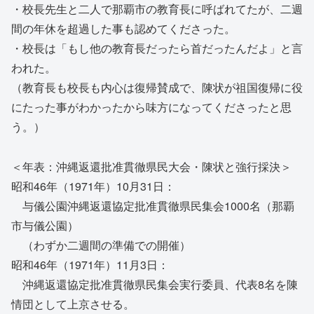
・校長先生と二人で那覇市の教育長に呼ばれてたが、二週
間の年休を超過した事も認めてくださった。
・校長は「もし他の教育長だったら首だったんだよ」と言
われた。
（教育長も校長も内心は復帰賛成で、陳状が祖国復帰に役
にたった事がわかったから味方になってくださったと思
う。）
＜年表：沖縄返還批准貫徹県民大会・陳状と強行採決＞
昭和46年（1971年）10月31日：
与儀公園沖縄返還協定批准貫徹県民集会1000名（那覇
市与儀公園）
（わずか二週間の準備での開催）
昭和46年（1971年）11月3日：
沖縄返還協定批准貫徹県民集会実行委員、代表8名を陳
情団として上京させる。