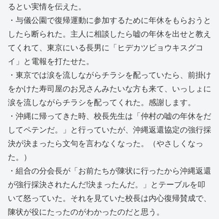
るとい実情を伝えた。
・与儀公園で復帰運動に参加するために年休をもらおうと
したら断られた。主人に相談したら嘘の年休を出せと教え
てくれて、東京にいる長男に「ヒデカツビョウキスグコ
イ」と電報を打たせた。
・東京では涙を流しながらチラシを配っていたら、前掛け
をかけた寿司屋のお兄さんみたいな方も来て、いっしょに
涙を流しながらチラシを配ってくれた。感謝します。
・沖縄に帰ってきた時、校長先生は「仲村の嘘の年休をだ
してペテンだ。」と行っていたが、沖縄返還協定の強行採
決が決まったら文句を言わなくなった。（やさしくなっ
た。）
・組合の分会長が「お前たちが陳状に行ったから沖縄返還
が強行採決されたんだ!決まったんだ。」とテーブルを叩
いて怒っていた。それを見ていた校長は内心復帰賛成で、
陳状が役にたったのがわかったのだと思う。