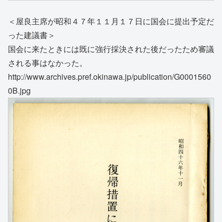
＜屋良主席が昭和４７年１１月１７日に国会に提出予定だ
った建議書＞
国会に来たときには既に強行採決された後だったため審議
される事はなかった。
http://www.archives.pref.okinawa.jp/publication/G0001560
0B.jpg