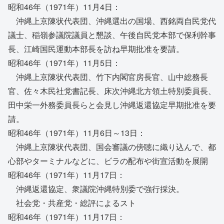
昭和46年（1971年）11月4日：
沖縄上京陳状代表団、沖縄選出の国場、西銘両自民党代
議士、稲嶺参議院議員と懇談、午後自民党本部で保利幹事
長、江崎国民運動本部長を訪ね早期批准を要請。
昭和46年（1971年）11月5日：
沖縄上京陳状代表団、竹下内閣官房長官、山中総務長
官、佐々木民社党書記長、床次沖縄北方領土特別委員長、
田中栄一外務委員長らと会見し沖縄返還協定早期批准を要
請。
昭和46年（1971年）11月6日～13日：
沖縄上京陳状代表団、国会審議の傍聴に織り込んで、都
心部やターミナルなどに、ビラの配布や街宣活動を展開
昭和46年（1971年）11月17日：
沖縄返還協定、衆議院沖縄特別委で強行採決。
社会党・共産党・総評によるスト
昭和46年（1971年）11月17日：