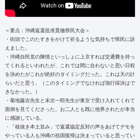
＜要点：沖縄返還批准貫徹県民大会＞
・街頭でこのたすきをかけて祈るような気持ちで県民に訴
えました。
・沖縄自民党の陳情といっしょに上京すれば交通費を持っ
てくれるといわれたが、これでは間に合わないと思い日程
を決めたがこれが絶好のタイミングだった。これは天の計
らいだと思う。（このタイミングでなければ強行採決はで
きなかった。）
・菊地藤吉先生と末次一郎先生が東京で受け入れてくれて
面倒を見てくださった。お二人とも既に他界されたが本当
に感謝している。
・「核抜き本土並み」で返還協定反対の声をあげてデモを
やっている人も沖縄の祖国復帰は決まっていると思ってい