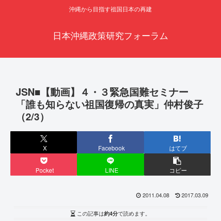
沖縄から目指す祖国日本の再建
日本沖縄政策研究フォーラム
JSN■【動画】４・３緊急国難セミナー
「誰も知らない祖国復帰の真実」仲村俊子
（2/3）
X
Facebook
はてブ
Pocket
LINE
コピー
2011.04.08
2017.03.09
この記事は
約4分
で読めます。