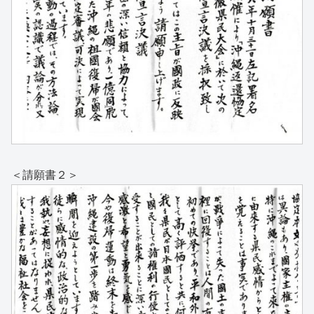
＜請願書２＞