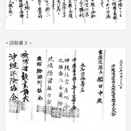
＜請願書３＞