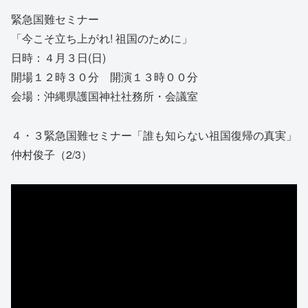
緊急国難セミナー
「今こそ立ち上がれ! 祖国のために」
日時：４月３日(日)
開場１２時３０分 開演１３時００分
会場：沖縄県護国神社社務所・会議室
４・３緊急国難セミナー「誰も知らない祖国復帰の真実」
仲村俊子（2/3）