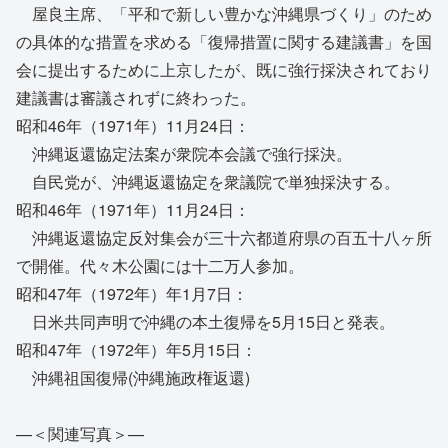
屋良主席、「平和で新しい豊かな沖縄県づくり」のため
の具体的な措置を求める「復帰措置に関する建議書」を国
会に提出するために上京したが、既に強行採決されており
建議書は審議されずに終わった。
昭和46年（1971年）11月24日：
沖縄返還協定法案が衆院本会議で強行採決。
自民党が、沖縄返還協定を衆議院で単独採決する。
昭和46年（1971年）11月24日：
沖縄返還協定反対集会が三十六都道府県の百五十八ヶ所
で開催。代々木公園には十二万人参加。
昭和47年（1972年）年1月7日：
日米共同声明で沖縄の本土復帰を5月15日と発表。
昭和47年（1972年）年5月15日：
沖縄祖国復帰(沖縄施政権返還)
—＜関連写真＞—