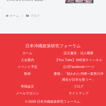
ホーム
ブログ
日本沖縄政策研究フォーラム
ホーム
設立趣旨・法人概要
入会案内
【You Tube】仲村覚チャンネル
イベント予定
公式Facebookページ
動画
書籍：「狙われた沖縄〜真実の沖
縄史が日本を救う〜」
寄稿論文
ブログ
メールマガジン
サイトマップ
© 2009 日本沖縄政策研究フォーラム.