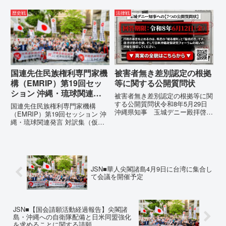
沖縄県が仲村覚に差別主義者レッ
代表者名：理事長 仲村覚住
テルを貼りたい本当の理由「なぜ
所：沖縄県那覇市電 話：080-違
歴史戦
法律戦
沖縄県庁は、法を無視してまで私
法な沖縄県の条例運用が改善され
を封じ込めようとするのか。」そ
るまで運用停止を求める陳情陳情
の理由は明確です。県政が統治
の趣旨沖縄県は、「沖縄県...
の...
国連先住民族権利専門家機
被害者無き差別認定の根拠
構（EMRIP）第19回セッ
等に関する公開質問状
ション 沖縄・琉球関連発
被害者無き差別認定の根拠等に関
言 対訳集（仮訳）
する公開質問状令和8年5月29日
国連先住民族権利専門家機構
沖縄県知事 玉城デニー殿拝啓貴
（EMRIP）第19回セッション 沖
職におかれましては、時下ますま
縄・琉球関連発言 対訳集（仮
すご清祥のこととお慶び申し上げ
訳）国連先住民族権利専門家機構
ます。私は、適正な意見陳述（弁
（EMRIP）の各会合において行
明）を行うにあたり、沖縄県行政
われた、沖縄・琉球の先住民族指
手続条例第28条で定められた...
定、PFAS（有機フッ素化合物）
問題、米軍基地、伝統文化（...
JSN■華人尖閣諸島4月9日に台湾に集合し
て会議を開催予定
JSN■【国会請願活動経過報告】尖閣諸
島・沖縄への自衛隊配備と日米同盟強化
を求めることに関する請願