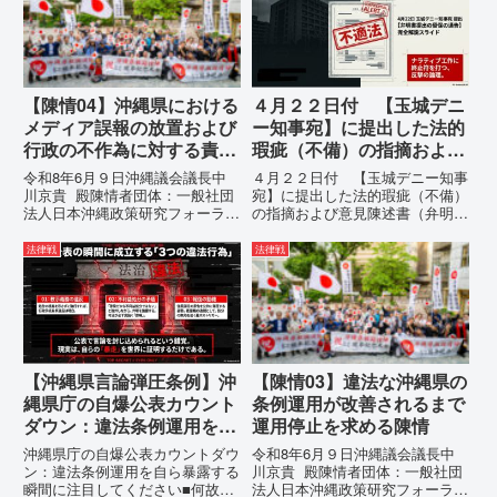
拒否を突きつけました。これは、
う根拠のない違法運用の指摘と条
彼らが行政手続きの正当性を失
例運用の停止を求める陳情...
っ...
【陳情04】沖縄県における
４月２２日付 【玉城デニ
メディア誤報の放置および
ー知事宛】に提出した法的
行政の不作為に対する責任
瑕疵（不備）の指摘および
追及と再発防止策を求める
意見陳述書（弁明書）提出
令和8年6月９日沖縄議会議長中
４月２２日付 【玉城デニー知事
陳情
の留保の通告
川京貴 殿陳情者団体：一般社団
宛】に提出した法的瑕疵（不備）
法人日本沖縄政策研究フォーラム
の指摘および意見陳述書（弁明
代表者名：理事長 仲村覚住
書）提出の留保の通告４月２２日
所：沖縄県那覇市電 話：080-
に、玉城デニー宛に以下の違法状
法律戦
法律戦
【陳情03】沖縄県におけるメデ
態の指摘と意見陳述（弁明）留保
ィア誤報の放置および行政の不作
の通告を行いました。沖縄県は、
為に対する責任追及と再発防...
この時は、違法を認めて軌道修正
す...
【沖縄県言論弾圧条例】沖
【陳情03】違法な沖縄県の
縄県庁の自爆公表カウント
条例運用が改善されるまで
ダウン：違法条例運用を自
運用停止を求める陳情
ら暴露する瞬間に注目して
沖縄県庁の自爆公表カウントダウ
令和8年6月９日沖縄議会議長中
ください
ン：違法条例運用を自ら暴露する
川京貴 殿陳情者団体：一般社団
瞬間に注目してください■何故、
法人日本沖縄政策研究フォーラム