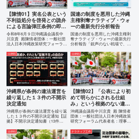
【陳情01】実名公表という
国連の制度を悪用した沖縄
不利益処分を啓発との詭弁
主権剥奪ナラティブ・ウォ
による言論弾圧条例の即時
ーの最新先行分析報告
運用停止を求める陳情
令和8年6月９日沖縄議会議長中
国連の制度を悪用した沖縄主権剥
川京貴 殿陳情者団体：一般社団
奪ナラティブ・ウォーの最新先行
法人日本沖縄政策研究フォーラム
分析報告「銃声のない戦場で、日
代表者名：理事長 仲村覚住
本の国土が『消滅』しようとして
所：沖縄県那覇市電 話：
いる。」現代の戦争は、ミサイル
法律戦
法律戦
080- 実名公表という不利益処分
が飛来する以前に始まっていま
を啓発との詭弁による言論弾圧条
す。国連という国際的な舞台で、
例の即時運用停止を求める陳情
巧妙な「言説（ナラティブ）」が
1...
張...
沖縄県が条例の違法運営を
【陳情02】「公表により初
繰り返した１３件の不開示
めて明らかにされる仕組
決定通知
み」という根拠のない違法
運用の指摘と条例運用の停
沖縄県が条例の違法運営を繰り返
沖縄議会議長中川京貴 殿 陳情者
止を求める陳情書
した１３件の不開示決定通知【証
団体：一般社団法人日本沖縄政策
拠】不開示決定通知書（13件）
研究フォーラム代表者名：理事
の分析：行政側の違法性の自白私
長 仲村覚住 所：沖縄県那覇
が請求した「差別認定の根拠」に
市電 話：080- 「公表により初
法律戦
ナラティブ工作
対し、県は全て非開示・存否応答
めて明らかにされる仕組み」とい