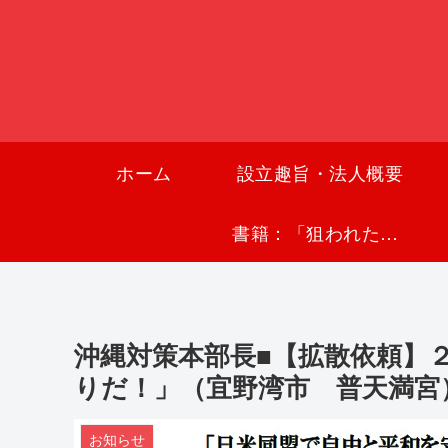
ホーム
設立趣旨・法人概要
書籍：「狙われた沖縄〜真実の沖縄史が日本を救う〜」
沖縄対策本部長■【拡散依頼】
りだ！」（宜野湾市 普天満宮
お知らせ