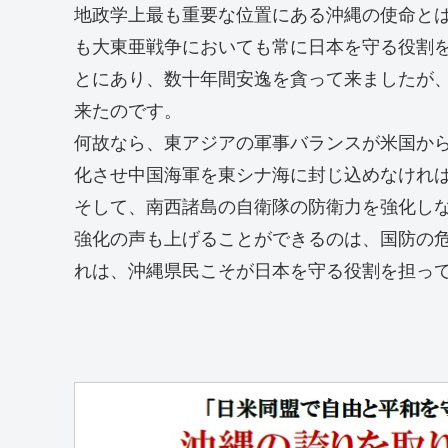
地政学上最も重要な位置にある沖縄の使命と
も大東亜戦争においても常に日本を守る役割
とにあり、数十年間安逸を貪って来ましたが
来たのです。
何故なら、東アジアの軍事バランスが米国か
化させ中国海軍を東シナ海に封じ込めなけれ
そして、南西諸島の自衛隊の防衛力を強化し
強化の声も上げることができるのは、国防の
れは、沖縄県民こそが日本を守る役割を担っ