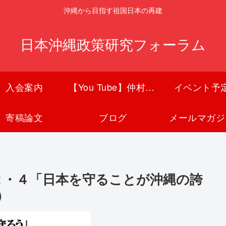
沖縄から目指す祖国日本の再建
日本沖縄政策研究フォーラム
入会案内
【You Tube】仲村覚チャンネル
イベント予
寄稿論文
ブログ
メールマガジ
２・４「日本を守ることが沖縄の誇
）