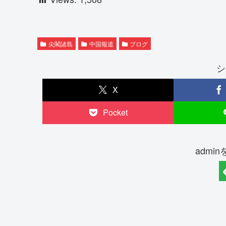
尖閣諸島
中国報道
ブログ
シ
X
Pocket
admi