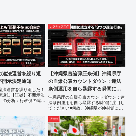
ナラティブ工作
の違法運営を繰り返
【沖縄県言論弾圧条例】沖縄県庁
不開示決定通知
の自爆公表カウントダウン：違法
条例運用を自ら暴露する瞬間に注
違法運営を繰り返した１
定通知【証拠】不開示決
目してください
沖縄県庁の自爆公表カウントダウン：違
件）の分析：行政側の違法
法条例運用を自ら暴露する瞬間に注目し
求した「差別認定の根
てください■何故、沖縄県が仲村覚に差
は全て非開示・存否応答
別主義者レッテルを貼りたい本当の理由
ました。これは、彼らが
「なぜ沖縄県庁は、法を無視してまで私
法律戦
性を失っ...
を封じ込めようとするのか。」その理由
は明確です。県政が統治の...