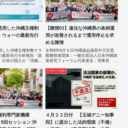
悪用した沖縄主権剥
【陳情03】違法な沖縄県の条例運
・ウォーの最新先行
用が改善されるまで運用停止を求
める陳情
用した沖縄主権剥奪ナラ
令和8年6月９日沖縄議会議長中川京貴
の最新先行分析報告「銃
殿陳情者団体：一般社団法人日本沖縄政
、日本の国土が『消滅』
策研究フォーラム代表者名：理事長 仲
る。」現代の戦争は、ミ
村覚住 所：沖縄県那覇市電 話：
る以前に始まっていま
080-違法な沖縄県の条例運用が改善され
ナラティブ工作
国際的な舞台で、巧妙な
るまで運用停止を求める陳情陳情の趣旨
ブ）」が張...
沖縄県は、「沖縄県...
権利専門家機構
４月２２日付 【玉城デニー知事
19回セッション 沖
宛】に提出した法的瑕疵（不備）