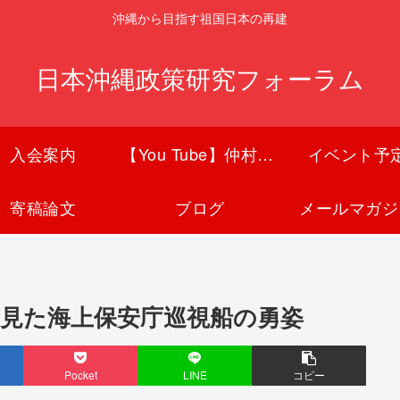
沖縄から目指す祖国日本の再建
日本沖縄政策研究フォーラム
入会案内
【You Tube】仲村覚チャンネル
イベント予
寄稿論文
ブログ
メールマガジ
国から見た海上保安庁巡視船の勇姿
Pocket
LINE
コピー