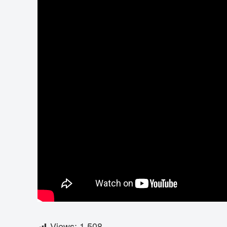
Views:
1,508