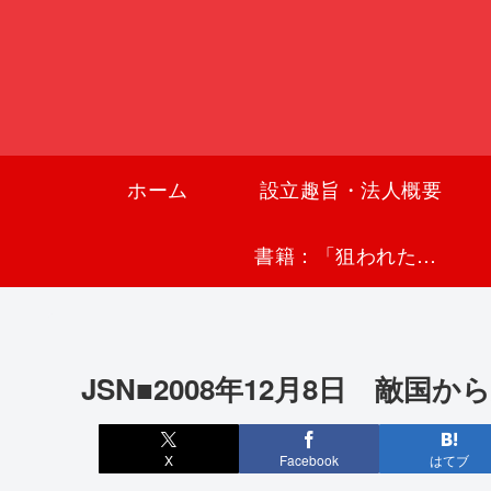
ホーム
設立趣旨・法人概要
書籍：「狙われた沖縄〜真実の沖縄史が日本を救う〜」
JSN■2008年12月8日 敵
X
Facebook
はてブ