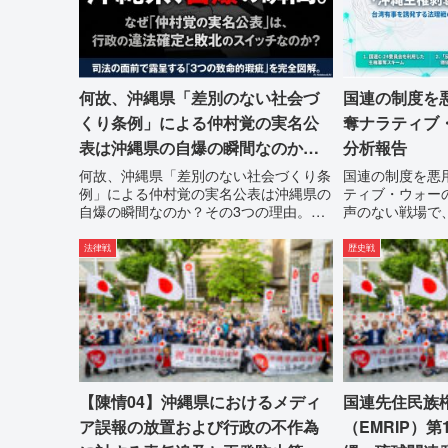
何故、沖縄県「差別のない社会づ
国連の制度を
くり条例」による仲村覚の実名公
奪ナラティブ
表は沖縄県の自爆の瞬間なのか？
分析報告
その3つの理由。
何故、沖縄県「差別のない社会づくり条
国連の制度を悪
例」による仲村覚の実名公表は沖縄県の
ティブ・ウォー
自爆の瞬間なのか？その3つの理由。現
声のない戦場で
在、沖縄県が強行しようとしている「仲
しようとしてい
村覚の実名公表」。行政側はこの行為
サイルが飛来す
法律戦
歴史戦
を、特定の個人を社会的制裁に追い込む
す。国連という
ための「仕上げ」だと考えて...
「言説（ナラティ
【陳情04】沖縄県におけるメディ
国連先住民族
ア誤報の放置および行政の不作為
（EMRIP）第