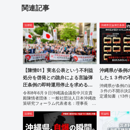
関連記事
法律戦
沖縄県言論弾圧条例
【陳情01】実名公表という不利益
沖縄県が条例
処分を啓発との詭弁による言論弾
した１３件の
圧条例の即時運用停止を求める陳
沖縄県が条例の
３件の不開示決
情
令和8年6月９日沖縄議会議長中川京貴
定通知書（13
殿陳情者団体：一般社団法人日本沖縄政
性の自白私が請
策研究フォーラム代表者名：理事長 仲
拠」に対し、県
村覚住 所：沖縄県那覇市電 話：
拒否を突きつけ
080- 実名公表という不利益処分を啓発
法律戦
世論戦
行政手続きの正当
との詭弁による言論弾圧条例の即時運用
停止を求める陳情1...