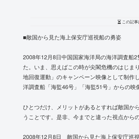
この記事
■敵国から見た海上保安庁巡視船の勇姿
2008年12月8日中国国家海洋局の海洋調査
た。いま、思えばこの時が尖閣危機のはじま
地回復運動」のキャンペーン映像として制作
洋調査船「海監46号」「海監51号」からの映
ひとつだけ、メリットがあるとすれば敵国か
うことです。是非、今までと違った視点から
2008年12月8日 敵国から見た海上保安庁巡