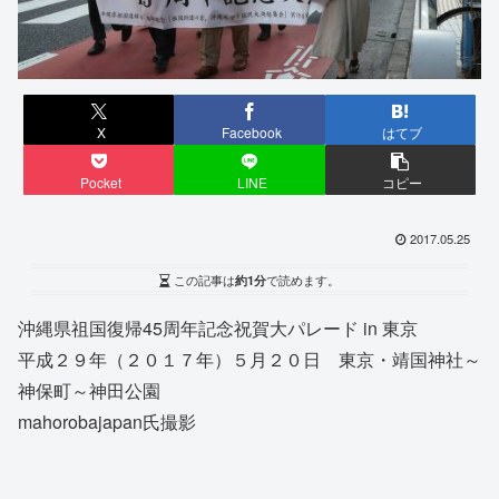
X
Facebook
はてブ
Pocket
LINE
コピー
2017.05.25
この記事は
約1分
で読めます。
沖縄県祖国復帰45周年記念祝賀大パレード in 東京
平成２９年（２０１７年）５月２０日 東京・靖国神社～
神保町～神田公園
mahorobajapan氏撮影