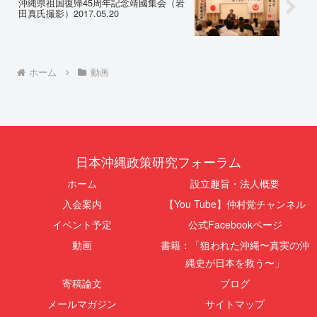
沖縄県祖国復帰45周年記念靖國集会（岩
田真氏撮影）2017.05.20
ホーム
動画
日本沖縄政策研究フォーラム
ホーム
設立趣旨・法人概要
入会案内
【You Tube】仲村覚チャンネル
イベント予定
公式Facebookページ
動画
書籍：「狙われた沖縄〜真実の沖
縄史が日本を救う〜」
寄稿論文
ブログ
メールマガジン
サイトマップ