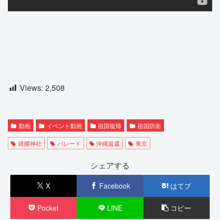
Views:
2,508
動画
イベント動画
祖国復帰
祖国防衛
靖國神社
パレード
沖縄返還
東京
シェアする
X
Facebook
はてブ
Pocket
LINE
コピー