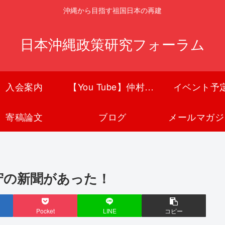
沖縄から目指す祖国日本の再建
日本沖縄政策研究フォーラム
入会案内
【You Tube】仲村覚チャンネル
イベント予
寄稿論文
ブログ
メールマガジ
守の新聞があった！
Pocket
LINE
コピー