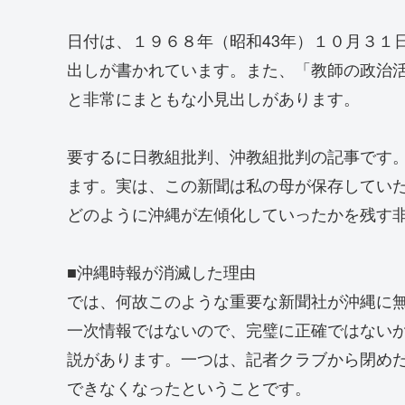
日付は、１９６８年（昭和43年）１０月３１
出しが書かれています。また、「教師の政治
と非常にまともな小見出しがあります。
要するに日教組批判、沖教組批判の記事です
ます。実は、この新聞は私の母が保存してい
どのように沖縄が左傾化していったかを残す
■沖縄時報が消滅した理由
では、何故このような重要な新聞社が沖縄に
一次情報ではないので、完璧に正確ではない
説があります。一つは、記者クラブから閉め
できなくなったということです。