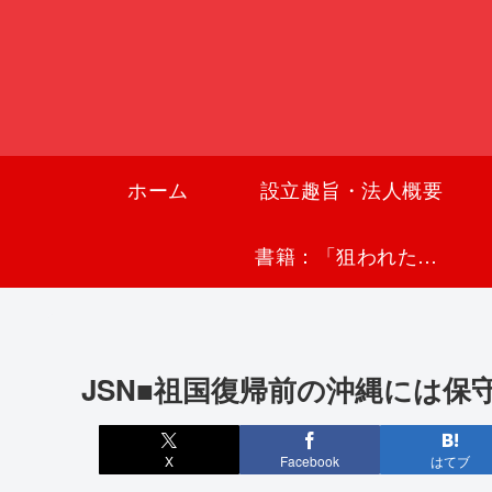
ホーム
設立趣旨・法人概要
書籍：「狙われた沖縄〜真実の沖縄史が日本を救う〜」
JSN■祖国復帰前の沖縄には保
X
Facebook
はてブ