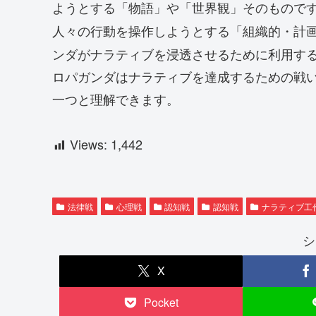
ようとする「物語」や「世界観」そのもので
人々の行動を操作しようとする「組織的・計
ンダがナラティブを浸透させるために利用す
ロパガンダはナラティブを達成するための戦
一つと理解できます。
Views:
1,442
法律戦
心理戦
認知戦
認知戦
ナラティブ工
シ
X
Pocket