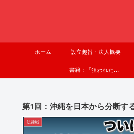
ホーム
設立趣旨・法人概要
書籍：「狙われた沖縄〜真実の沖縄史が日本を救う〜」
第1回：沖縄を日本から分断す
法律戦