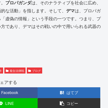
す。
は、そのナラティブを社会に広め、
プロパガンダ
画的な活動」を指します。そして、
は、プロパガ
デマ
る「虚偽の情報」という手段の一つです。つまり、プ
い方であり、デマはその戦いの中で用いられる武器の
作
複合法律戦
ブログ
ェアする
Facebook
はてブ
LINE
コピー