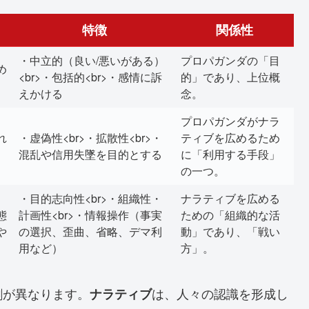
特徴
関係性
・中立的（良い/悪いがある）
プロパガンダの「目
め
<br>・包括的<br>・感情に訴
的」であり、上位概
えかける
念。
プロパガンダがナラ
れ
・虚偽性<br>・拡散性<br>・
ティブを広めるため
混乱や信用失墜を目的とする
に「利用する手段」
の一つ。
・目的志向性<br>・組織性・
ナラティブを広める
態
計画性<br>・情報操作（事実
ための「組織的な活
や
の選択、歪曲、省略、デマ利
動」であり、「戦い
用など）
方」。
割が異なります。
は、人々の認識を形成し
ナラティブ