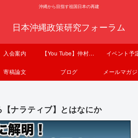
沖縄から目指す祖国日本の再建
日本沖縄政策研究フォーラム
入会案内
【You Tube】仲村覚チャンネル
イベント予
寄稿論文
ブログ
メールマガジ
る【ナラティブ】とはなにか