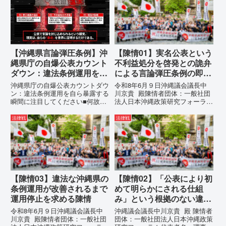
の通告を行いました。沖縄県は、
す。国連という国際的な舞台で、
この時は、違法を認めて軌道修正
巧妙な「言説（ナラティブ）」が
す...
張...
【沖縄県言論弾圧条例】沖
【陳情01】実名公表という
縄県庁の自爆公表カウント
不利益処分を啓発との詭弁
ダウン：違法条例運用を自
による言論弾圧条例の即時
ら暴露する瞬間に注目して
運用停止を求める陳情
沖縄県庁の自爆公表カウントダウ
令和8年6月９日沖縄議会議長中
ください
ン：違法条例運用を自ら暴露する
川京貴 殿陳情者団体：一般社団
瞬間に注目してください■何故、
法人日本沖縄政策研究フォーラム
沖縄県が仲村覚に差別主義者レッ
代表者名：理事長 仲村覚住
テルを貼りたい本当の理由「なぜ
所：沖縄県那覇市電 話：
法律戦
法律戦
沖縄県庁は、法を無視してまで私
080- 実名公表という不利益処分
を封じ込めようとするのか。」そ
を啓発との詭弁による言論弾圧条
の理由は明確です。県政が統治
例の即時運用停止を求める陳情
の...
1...
【陳情03】違法な沖縄県の
【陳情02】「公表により初
条例運用が改善されるまで
めて明らかにされる仕組
運用停止を求める陳情
み」という根拠のない違法
運用の指摘と条例運用の停
令和8年6月９日沖縄議会議長中
沖縄議会議長中川京貴 殿 陳情者
止を求める陳情書
川京貴 殿陳情者団体：一般社団
団体：一般社団法人日本沖縄政策