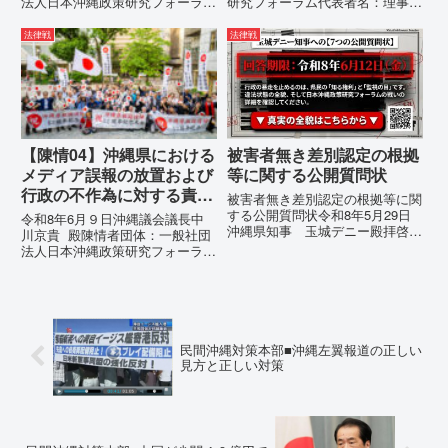
法人日本沖縄政策研究フォーラム
研究フォーラム代表者名：理事
代表者名：理事長 仲村覚住
長 仲村覚住 所：沖縄県那覇
所：沖縄県那覇市電 話：080-違
市電 話：080- 「公表により初
法律戦
法律戦
法な沖縄県の条例運用が改善され
めて明らかにされる仕組み」とい
るまで運用停止を求める陳情陳情
う根拠のない違法運用の指摘と条
の趣旨沖縄県は、「沖縄県...
例運用の停止を求める陳情...
【陳情04】沖縄県における
被害者無き差別認定の根拠
メディア誤報の放置および
等に関する公開質問状
行政の不作為に対する責任
被害者無き差別認定の根拠等に関
追及と再発防止策を求める
する公開質問状令和8年5月29日
令和8年6月９日沖縄議会議長中
沖縄県知事 玉城デニー殿拝啓貴
陳情
川京貴 殿陳情者団体：一般社団
職におかれましては、時下ますま
法人日本沖縄政策研究フォーラム
すご清祥のこととお慶び申し上げ
代表者名：理事長 仲村覚住
ます。私は、適正な意見陳述（弁
所：沖縄県那覇市電 話：080-
明）を行うにあたり、沖縄県行政
【陳情03】沖縄県におけるメデ
手続条例第28条で定められた...
ィア誤報の放置および行政の不作
為に対する責任追及と再発防...
民間沖縄対策本部■沖縄左翼報道の正しい
見方と正しい対策