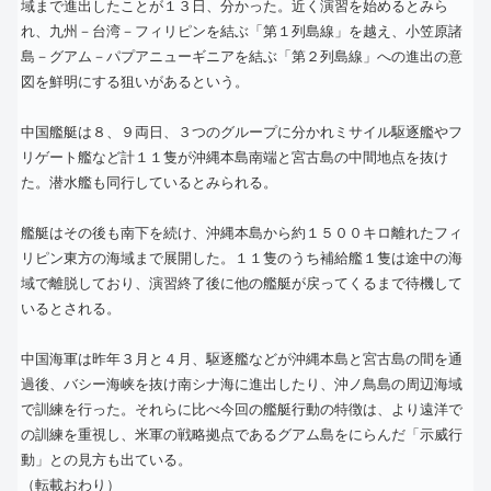
域まで進出したことが１３日、分かった。近く演習を始めるとみら
れ、九州－台湾－フィリピンを結ぶ「第１列島線」を越え、小笠原諸
島－グアム－パプアニューギニアを結ぶ「第２列島線」への進出の意
図を鮮明にする狙いがあるという。
中国艦艇は８、９両日、３つのグループに分かれミサイル駆逐艦やフ
リゲート艦など計１１隻が沖縄本島南端と宮古島の中間地点を抜け
た。潜水艦も同行しているとみられる。
艦艇はその後も南下を続け、沖縄本島から約１５００キロ離れたフィ
リピン東方の海域まで展開した。１１隻のうち補給艦１隻は途中の海
域で離脱しており、演習終了後に他の艦艇が戻ってくるまで待機して
いるとされる。
中国海軍は昨年３月と４月、駆逐艦などが沖縄本島と宮古島の間を通
過後、バシー海峡を抜け南シナ海に進出したり、沖ノ鳥島の周辺海域
で訓練を行った。それらに比べ今回の艦艇行動の特徴は、より遠洋で
の訓練を重視し、米軍の戦略拠点であるグアム島をにらんだ「示威行
動」との見方も出ている。
（転載おわり）