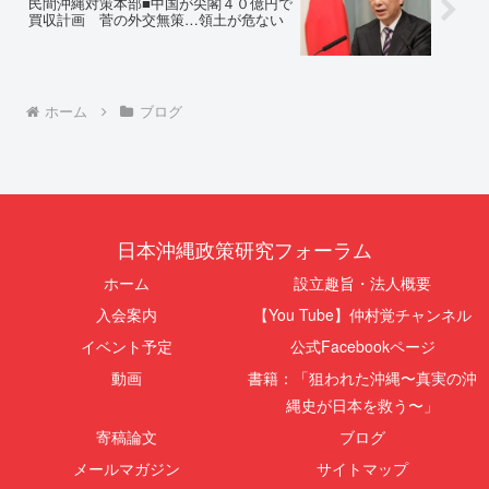
民間沖縄対策本部■中国が尖閣４０億円で
買収計画 菅の外交無策…領土が危ない
ホーム
ブログ
日本沖縄政策研究フォーラム
ホーム
設立趣旨・法人概要
入会案内
【You Tube】仲村覚チャンネル
イベント予定
公式Facebookページ
動画
書籍：「狙われた沖縄〜真実の沖
縄史が日本を救う〜」
寄稿論文
ブログ
メールマガジン
サイトマップ