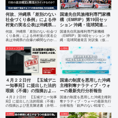
何故、沖縄県「差別のない
国連先住民族権利専門家機
社会づくり条例」による仲
構（EMRIP）第19回セッ
村覚の実名公表は沖縄県の
ション 沖縄・琉球関連発
自爆の瞬間なのか？その3
言 対訳集（仮訳）
何故、沖縄県「差別のない社会づ
国連先住民族権利専門家機構
つの理由。
くり条例」による仲村覚の実名公
（EMRIP）第19回セッション 沖
表は沖縄県の自爆の瞬間なのか？
縄・琉球関連発言 対訳集（仮
その3つの理由。現在、沖縄県が
訳）国連先住民族権利専門家機構
強行しようとしている「仲村覚の
（EMRIP）の各会合において行
ナラティブ工作
心理戦
実名公表」。行政側はこの行為
われた、沖縄・琉球の先住民族指
を、特定の個人を社会的制裁に追
定、PFAS（有機フッ素化合物）
い込むための「仕上げ」だと考え
問題、米軍基地、伝統文化（...
て...
４月２２日付 【玉城デニ
国連の制度を悪用した沖縄
ー知事宛】に提出した法的
主権剥奪ナラティブ・ウォ
瑕疵（不備）の指摘および
ーの最新先行分析報告
意見陳述書（弁明書）提出
４月２２日付 【玉城デニー知事
国連の制度を悪用した沖縄主権剥
の留保の通告
宛】に提出した法的瑕疵（不備）
奪ナラティブ・ウォーの最新先行
の指摘および意見陳述書（弁明
分析報告「銃声のない戦場で、日
書）提出の留保の通告４月２２日
本の国土が『消滅』しようとして
に、玉城デニー宛に以下の違法状
いる。」現代の戦争は、ミサイル
法律戦
法律戦
態の指摘と意見陳述（弁明）留保
が飛来する以前に始まっていま