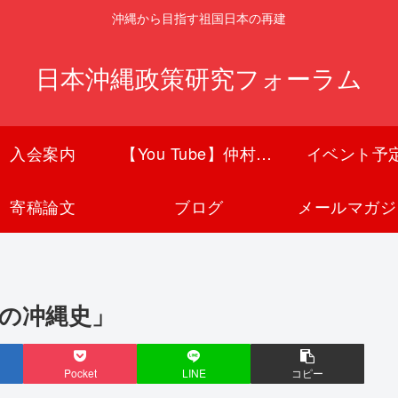
沖縄から目指す祖国日本の再建
日本沖縄政策研究フォーラム
入会案内
【You Tube】仲村覚チャンネル
イベント予
寄稿論文
ブログ
メールマガジ
中の冲縄史」
Pocket
LINE
コピー