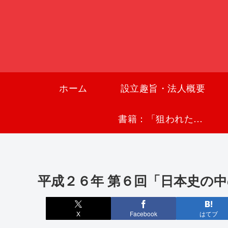
ホーム
設立趣旨・法人概要
書籍：「狙われた沖縄〜真実の沖縄史が日本を救う〜」
平成２６年 第６回「日本史の
X
Facebook
はてブ