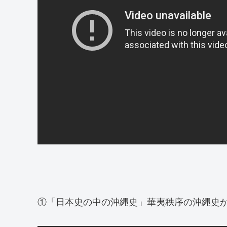
①「日本史の中の沖縄史」華夷秩序の沖縄史