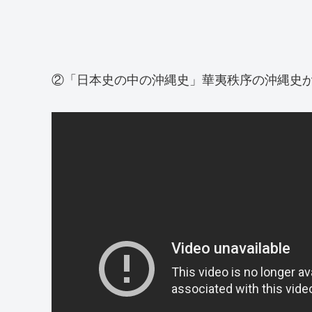
②「日本史の中の沖縄史」華夷秩序の沖縄史