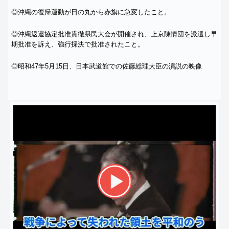
◎沖縄の復帰運動が日の丸から赤旗に急変したこと。
◎沖縄返還協定批准貫徹県民大会が開催され、
上京陳情団を派遣し早
期批准を訴え、強行採決で批准されたこと。
◎昭和47年5月15日、
日本武道館での佐藤総理大臣の演説の映像