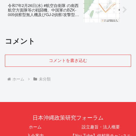
令和7年2月26日(水) #航空自衛隊 の南西
航空方面隊等の戦闘機、中国軍のBZK‐
005偵察型無人機及びGJ‐2偵察/攻撃型無
人機に対し 戦闘機で#緊急発進
コメント
コメントを書き込む
ホーム
未分類
日本沖縄政策研究フォーラム
ホーム
設立趣旨・法人概要
入会案内
【You Tube】仲村覚チャンネル