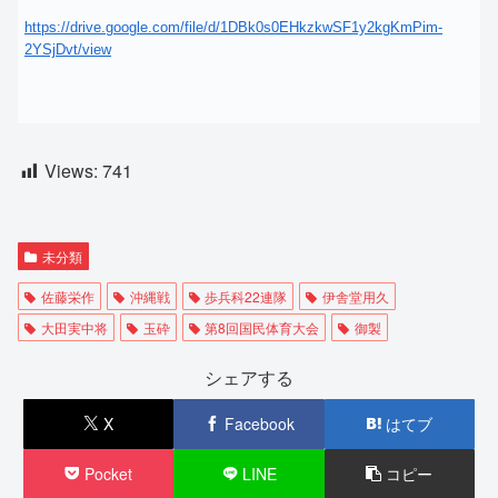
https://drive.google.com/file/
d/1DBk0s0EHkzkwSF1y2kgKmPim-
2YSjDvt/view
Views:
741
未分類
佐藤栄作
沖縄戦
歩兵科22連隊
伊舎堂用久
大田実中将
玉砕
第8回国民体育大会
御製
シェアする
X
Facebook
はてブ
Pocket
LINE
コピー