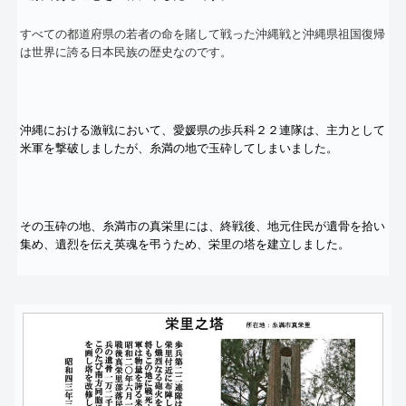
すべての都道府県の若者の命を賭して戦った沖縄戦と沖縄県祖国復
帰
は世界に誇る日本民族の歴史なのです。
沖縄における激戦において、愛媛県の歩兵科２２連隊は、
主力として
米軍を撃破しましたが、
糸満の地で玉砕してしまいました。
その玉砕の地、糸満市の真栄里には、終戦後、
地元住民が遺骨を拾い
集め、遺烈を伝え英魂を弔うため、
栄里の塔を建立しました。