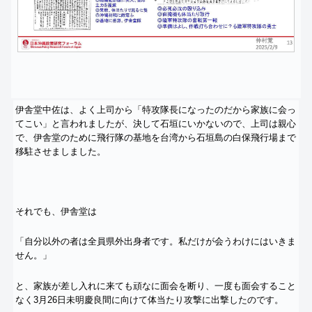
伊舎堂中佐は、よく上司から「
特攻隊長になったのだから家族に会っ
てこい」と言われましたが、
決して石垣にいかないので、上司は親心
で、
伊舎堂のために飛行隊の基地を台湾から石垣島の白保飛行場まで
移
駐させましました。
それでも、伊舎堂は
「自分以外の者は全員県外出身者です。
私だけが会うわけにはいきま
せん。」
と、家族が差し入れに来ても頑なに面会を断り、
一度も面会すること
なく3月26日未明慶良間に向けて体当たり攻
撃に出撃したのです。