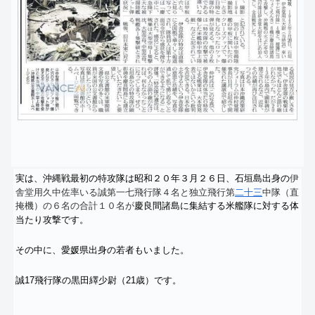
伊
実は、沖縄戦最初の特攻隊は
昭和２０年３月２６日、
石垣島出身の
舎堂用久中佐率いる誠第一七飛行隊４名と独立飛行第
二十三
中隊
（直
掩機）の６名の合計１０名が
慶良間諸島に集結する米艦隊に対
する体
当たり攻撃です。
その中に、愛媛県出身の若者もいました。
誠17飛行隊の黒田繹少尉（21歳）です。