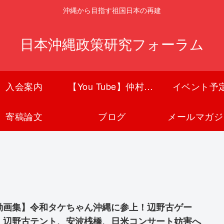
沖縄から目指す祖国日本の再建
日本沖縄政策研究フォーラム
入会案内
【You Tube】仲村覚チャンネル
イベント予
寄稿論文
ブログ
メールマガジ
動画集】令和タケちゃん沖縄に参上！辺野古ゲー
、辺野古テント、安波桟橋、日米コンサート妨害へ