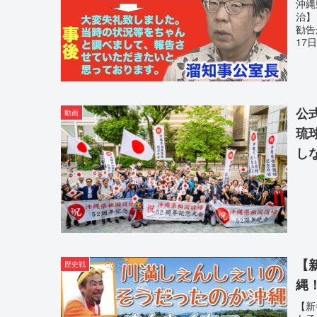
沖縄
治】
勧告
17
公
動画
琉
し
【
歴史戦
縄
【新