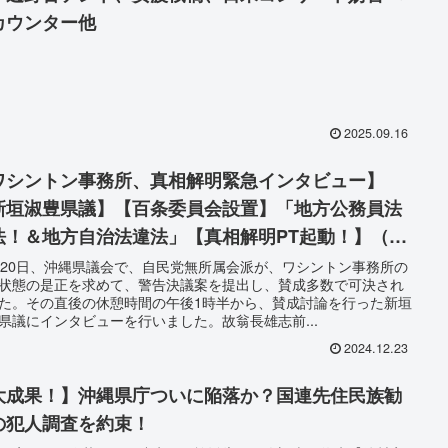
カウンター他
2025.09.16
ワシントン事務所、真相解明緊急インタビュー】
新垣淑豊県議】【百条委員会設置】「地方公務員法
法！＆地方自治法違法」【真相解明PT起動！】（撮
：令和6年12月20日）
月20日、沖縄県議会で、自民党無所属会派が、ワシントン事務所の
状態の是正を求めて、警告決議案を提出し、賛成多数で可決され
た。その直後の休憩時間の午後1時半から、賛成討論を行った新垣
県議にインタビューを行いました。故翁長雄志前...
2024.12.23
大成果！】沖縄県庁ついに陥落か？国連先住民族勧
の犯人調査を約束！