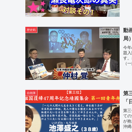
動
歴史戦
局
今年
題入
す。
（一
第
自衛隊
「
第三
ての
が抱
沖縄