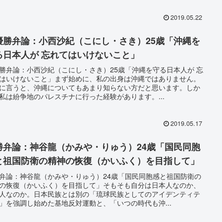
2019.05.22
優勝弁論：小西沙紀（こにし・さき）25歳「沖縄を
る日本人が 忘れてはいけないこと」
勝弁論：小西沙紀（こにし・さき）25歳「沖縄を守る日本人が 忘
はいけないこと」まず始めに、私の出身は沖縄ではありません。
に言うと、沖縄についてもあまり知らない方だと思います。しか
私は紛争地のパレスチナに行った経験があります。...
2019.05.17
勝弁論：神谷龍（かみや・りゅう）24歳「国民同胞
と祖国防衛の精神の恢復（かいふく）を目指して」
弁論：神谷龍（かみや・りゅう）24歳「国民同胞感と祖国防衛の
の恢復（かいふく）を目指して」そもそも自分は日本人なのか、
人なのか。日本民族とは別の「琉球民族としてのアイデンティテ
」を強調し始めた基地反対運動と、「いつの時代も沖...