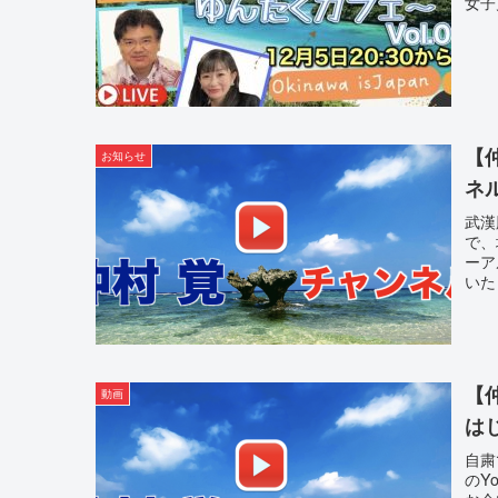
女子
【
お知らせ
ネ
武漢
で、
ーア
いた
【
動画
は
自粛
のY