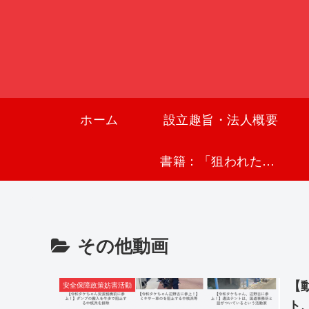
ホーム
設立趣旨・法人概要
書籍：「狙われた沖縄〜真実の沖縄史が日本を救う〜」
その他動画
【
安全保障政策妨害活動
ト