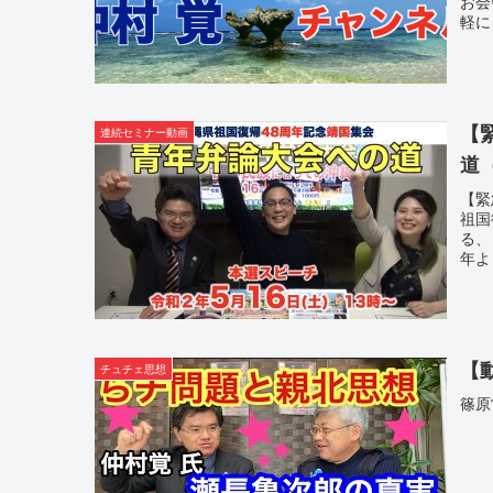
お会
軽に
【
連続セミナー動画
道
【緊
祖国
る、
年よ
【
チュチェ思想
篠原