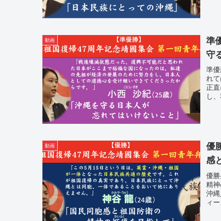
準
動画
守
準優
れて
正直
し、
優
動画
感
優勝
精神
沖縄
ィー