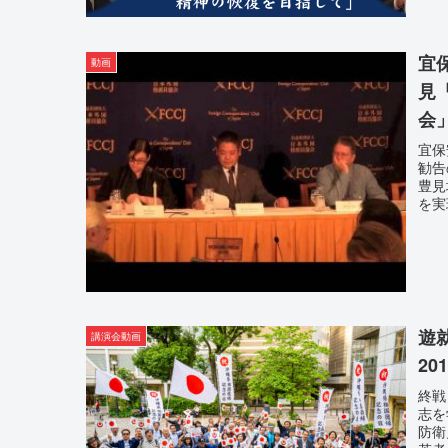
宜
動画
見
会」
宜保
勧告
豊見
を実
遊
講演会動画
201
終戦
志を
防衛