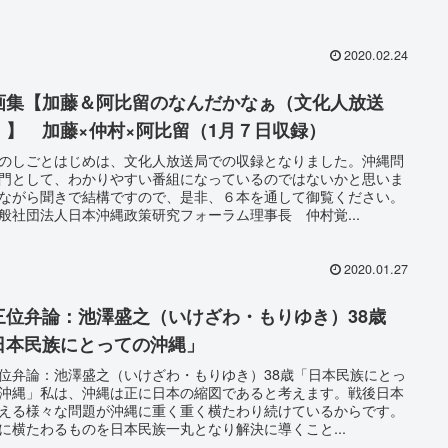
2020.02.24
画集【加藤＆阿比留のなんだかなぁ（文化人放送
）】 加藤×仲村×阿比留（1月７日収録）
のしごとはじめは、文化人放送局での収録となりました。沖縄問
門として、わかりやすい番組になっているのではないかと思いま
ながら聞きで結構ですので、是非、６本を通して御覧ください。
般社団法人日本沖縄政策研究フォーラム理事長 仲村覚...
2020.01.27
三位弁論：池澤盛之（いけざわ・もりゆき）38歳
日本民族にとっての沖縄」
位弁論：池澤盛之（いけざわ・もりゆき）38歳「日本民族にとっ
沖縄」私は、沖縄は正に日本の縮図であると考えます。戦後日本
える様々な問題が沖縄に重く重く横たわり続けているからです。
に横たわるものを日本民族一丸となり解決に導くこと...