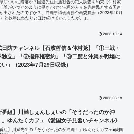
県庁ついに陥落か？国連先住民族勧告の犯人調査を約束【仲村家
「誰がいつどのように働きかけて沖縄の人々を先住民とする国連
が出されたのですか？」沖縄県議会総務企画委員会（2023年10月
日）と数年にわたりとぼけ続けていましたが、↓...
2023.10.14
式日防チャンネル【石濱哲信＆仲村覚】「①三戦・
球独立」「②指揮権密約」「③二度と沖縄を戦場に
ない」（2023年7月29日収録）
2023.08.18
新番組】川満しぇんしぇいの「そうだったのか沖
！」ゆんたくカフェ《愛国女子見習いチャンネル》
番組】川満先生の「そうだったのか沖縄！」ゆんたくカフェ■愛国