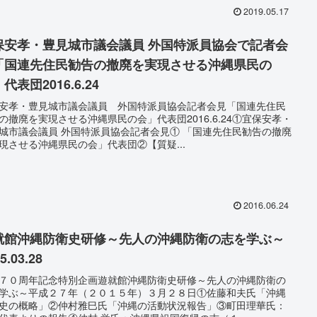
2019.05.17
保安孝・豊見城市議会議員 外国特派員協会で記者会
「国連先住民勧告の撤廃を実現させる沖縄県民の
代表団2016.6.24
安孝・豊見城市議会議員 外国特派員協会記者会見「国連先住民
の撤廃を実現させる沖縄県民の会」代表団2016.6.24①宜保安孝・
城市議会議員 外国特派員協会記者会見① 「国連先住民勧告の撤廃
現させる沖縄県民の会」代表団②【質疑...
2016.06.24
就館沖縄防衛史研修～先人の沖縄防衛の志を学ぶ～
5.03.28
７０周年記念特別企画遊就館沖縄防衛史研修～先人の沖縄防衛の
学ぶ～平成２７年（２０１５年）３月２８日①佐藤和夫氏「沖縄
史の概略」②仲村雅巳氏「沖縄の活動状況報告」③町田理華氏：