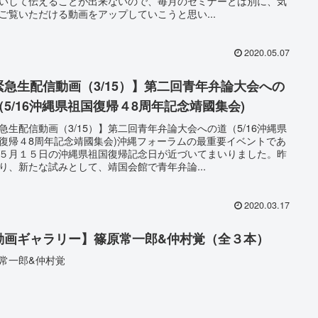
いして伝えることが出来ないので、毎月のセミナーとは別に、気
ご覧いただける動画をアップしていこうと思い...
2020.05.07
緊急生配信動画（3/15）】第二回青年弁論大会への
（5/16沖縄県祖国復帰４8周年記念靖國集会)
急生配信動画（3/15）】第二回青年弁論大会への道（5/16沖縄県
復帰４8周年記念靖國集会)沖縄フォーラムの最重要イベントであ
５月１５日の沖縄県祖国復帰記念日が近づいてまいりました。昨
り、新たな試みとして、靖国会館で青年弁論...
2020.03.17
動画ギャラリー】篠原常一郎&仲村覚（全３本）
常一郎&仲村覚