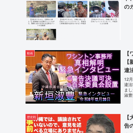
の
【
動画
【
違
影
12
違法
まし
淑豊
【
歴史戦
告