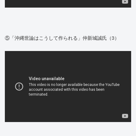
⑤「沖縄世論はこうして作られる」仲新城誠氏（3）