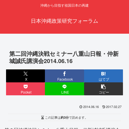
沖縄から目指す祖国日本の再建
日本沖縄政策研究フォーラム
第二回沖縄決戦セミナー八重山日報・仲新
城誠氏講演会2014.06.16
X
Facebook
はてブ
Pocket
LINE
コピー
2014.06.16
2017.02.27
この記事は
約3分
で読めます。