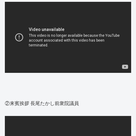
②来賓挨拶 長尾たかし前衆院議員