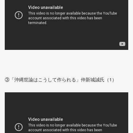
③「沖縄世論はこうして作られる」仲新城誠氏（1）