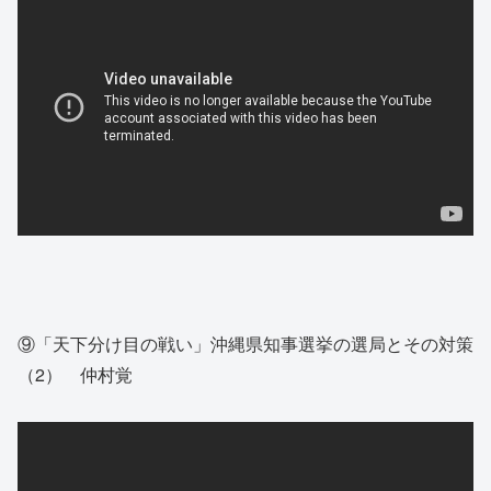
⑨「天下分け目の戦い」沖縄県知事選挙の選局とその対策
（2） 仲村覚