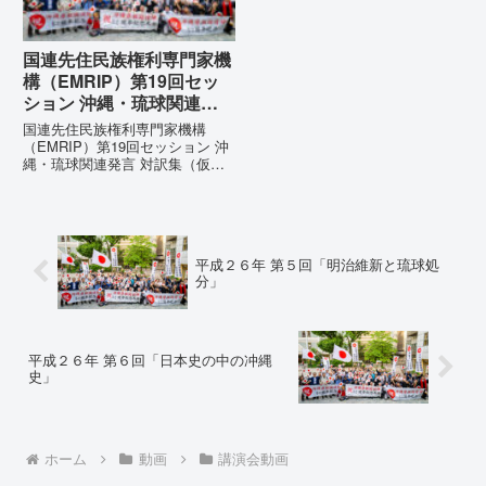
国連先住民族権利専門家機
構（EMRIP）第19回セッ
ション 沖縄・琉球関連発
言 対訳集（仮訳）
国連先住民族権利専門家機構
（EMRIP）第19回セッション 沖
縄・琉球関連発言 対訳集（仮
訳）国連先住民族権利専門家機構
（EMRIP）の各会合において行
われた、沖縄・琉球の先住民族指
定、PFAS（有機フッ素化合物）
問題、米軍基地、伝統文化（...
平成２６年 第５回「明治維新と琉球処
分」
平成２６年 第６回「日本史の中の冲縄
史」
ホーム
動画
講演会動画