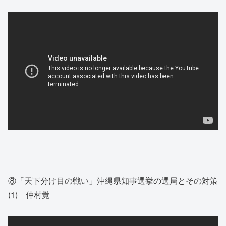
⑧「天下分け目の戦い」沖縄県知事選挙の選局とその対策
(1) 仲村覚