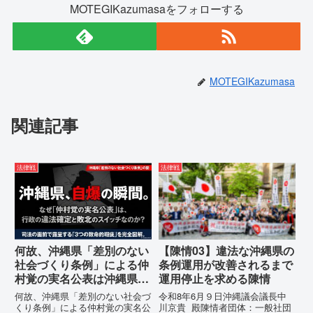
MOTEGIKazumasaをフォローする
MOTEGIKazumasa
関連記事
法律戦
法律戦
何故、沖縄県「差別のない
【陳情03】違法な沖縄県の
社会づくり条例」による仲
条例運用が改善されるまで
村覚の実名公表は沖縄県の
運用停止を求める陳情
自爆の瞬間なのか？その3
何故、沖縄県「差別のない社会づ
令和8年6月９日沖縄議会議長中
つの理由。
くり条例」による仲村覚の実名公
川京貴 殿陳情者団体：一般社団