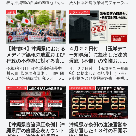
表は沖縄県の自爆の瞬間なのか？
法人日本沖縄政策研究フォーラム
その3つの理由。現在、沖縄県が
代表者名：理事長 仲村覚住
強行しようとしている「仲村覚の
所：沖縄県那覇市電 話：080-違
法律戦
ナラティブ工作
実名公表」。行政側はこの行為
法な沖縄県の条例運用が改善され
を、特定の個人を社会的制裁に追
るまで運用停止を求める陳情陳情
い込むための「仕上げ」だと考え
の趣旨沖縄県は、「沖縄県...
て...
【陳情04】沖縄県における
４月２２日付 【玉城デニ
メディア誤報の放置および
ー知事宛】に提出した法的
行政の不作為に対する責任
瑕疵（不備）の指摘および
追及と再発防止策を求める
意見陳述書（弁明書）提出
令和8年6月９日沖縄議会議長中
４月２２日付 【玉城デニー知事
陳情
の留保の通告
川京貴 殿陳情者団体：一般社団
宛】に提出した法的瑕疵（不備）
法人日本沖縄政策研究フォーラム
の指摘および意見陳述書（弁明
代表者名：理事長 仲村覚住
書）提出の留保の通告４月２２日
所：沖縄県那覇市電 話：080-
に、玉城デニー宛に以下の違法状
ナラティブ工作
沖縄県言論弾圧条例
【陳情03】沖縄県におけるメデ
態の指摘と意見陳述（弁明）留保
ィア誤報の放置および行政の不作
の通告を行いました。沖縄県は、
為に対する責任追及と再発防...
この時は、違法を認めて軌道修正
す...
【沖縄県言論弾圧条例】沖
沖縄県が条例の違法運営を
縄県庁の自爆公表カウント
繰り返した１３件の不開示