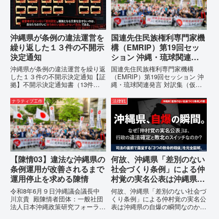
の理由は明確です。県政が統治
の...
沖縄県が条例の違法運営を
国連先住民族権利専門家機
繰り返した１３件の不開示
構（EMRIP）第19回セッ
決定通知
ション 沖縄・琉球関連発
言 対訳集（仮訳）
沖縄県が条例の違法運営を繰り返
国連先住民族権利専門家機構
した１３件の不開示決定通知【証
（EMRIP）第19回セッション 沖
拠】不開示決定通知書（13件）
縄・琉球関連発言 対訳集（仮
の分析：行政側の違法性の自白私
訳）国連先住民族権利専門家機構
が請求した「差別認定の根拠」に
（EMRIP）の各会合において行
ナラティブ工作
法律戦
対し、県は全て非開示・存否応答
われた、沖縄・琉球の先住民族指
拒否を突きつけました。これは、
定、PFAS（有機フッ素化合物）
彼らが行政手続きの正当性を失
問題、米軍基地、伝統文化（...
っ...
【陳情03】違法な沖縄県の
何故、沖縄県「差別のない
条例運用が改善されるまで
社会づくり条例」による仲
運用停止を求める陳情
村覚の実名公表は沖縄県の
自爆の瞬間なのか？その3
令和8年6月９日沖縄議会議長中
何故、沖縄県「差別のない社会づ
つの理由。
川京貴 殿陳情者団体：一般社団
くり条例」による仲村覚の実名公
法人日本沖縄政策研究フォーラム
表は沖縄県の自爆の瞬間なのか？
代表者名：理事長 仲村覚住
その3つの理由。現在、沖縄県が