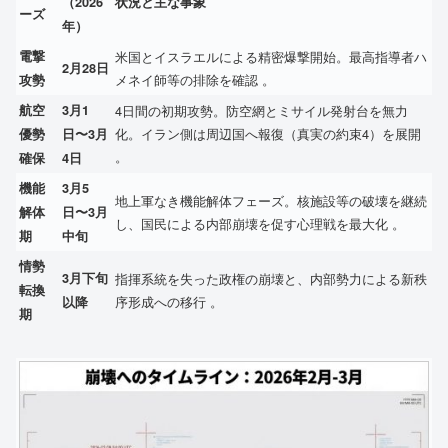
（2026
状況と主な事象
ーズ
年）
電撃
米国とイスラエルによる精密爆撃開始。最高指導者ハ
2月28日
メネイ師等の排除を確認 。
攻勢
航空
3月1
4日間の初期攻勢。防空網とミサイル発射台を無力
化。イラン側は周辺国へ報復（真実の約束4）を展開
優勢
日〜3月
。
確保
4日
機能
3月5
地上軍なき機能解体フェーズ。核施設等の破壊を継続
解体
日〜3月
し、国民による内部崩壊を促す心理戦を最大化 。
期
中旬
情勢
3月下旬
指揮系統を失った政権の崩壊と、内部勢力による新秩
転換
序形成への移行 。
以降
期