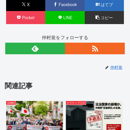
X
Facebook
はてブ
Pocket
LINE
コピー
仲村覚をフォローする
仲村覚
関連記事
法律戦
ナラティブ工作