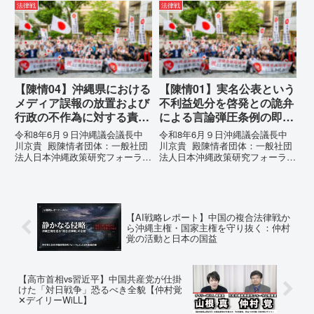
所：沖縄県那覇市電 話：080-違
強行しようとしている「仲村覚の
法律戦
法律戦
法な沖縄県の条例運用が改善され
実名公表」。行政側はこの行為
るまで運用停止を求める陳情陳情
を、特定の個人を社会的制裁に追
の趣旨沖縄県は、「沖縄県...
い込むための「仕上げ」だと考え
て...
【陳情04】沖縄県における
【陳情01】実名公表という
メディア誤報の放置および
不利益処分を啓発との詭弁
行政の不作為に対する責任
による言論弾圧条例の即時
追及と再発防止策を求める
運用停止を求める陳情
令和8年6月９日沖縄議会議長中
令和8年6月９日沖縄議会議長中
陳情
川京貴 殿陳情者団体：一般社団
川京貴 殿陳情者団体：一般社団
法人日本沖縄政策研究フォーラム
法人日本沖縄政策研究フォーラム
代表者名：理事長 仲村覚住
代表者名：理事長 仲村覚住
所：沖縄県那覇市電 話：080-
所：沖縄県那覇市電 話：
【陳情03】沖縄県におけるメデ
080- 実名公表という不利益処分
ィア誤報の放置および行政の不作
を啓発との詭弁による言論弾圧条
為に対する責任追及と再発防...
例の即時運用停止を求める陳情
【AI戦略レポート】中国の複合法律戦か
1...
ら沖縄主権・国家主権を守り抜く：仲村
覚の活動と日本の国益
【高市首相vs習近平】中国共産党が仕掛
けた「対日戦争」恐るべき全貌【仲村覚
✕デイリーWiLL】