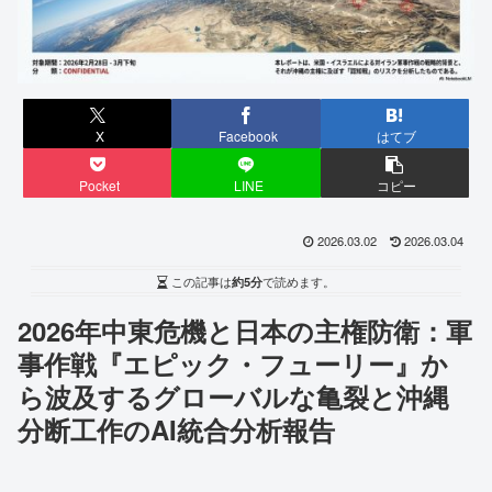
X
Facebook
はてブ
Pocket
LINE
コピー
2026.03.02
2026.03.04
この記事は
約5分
で読めます。
2026年中東危機と日本の主権防衛：軍
事作戦『エピック・フューリー』か
ら波及するグローバルな亀裂と沖縄
分断工作のAI統合分析報告