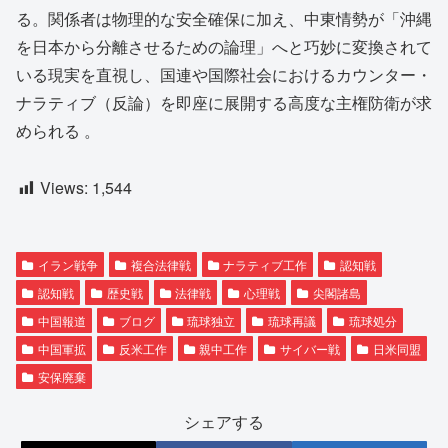
る。関係者は物理的な安全確保に加え、中東情勢が「沖縄
を日本から分離させるための論理」へと巧妙に変換されて
いる現実を直視し、国連や国際社会におけるカウンター・
ナラティブ（反論）を即座に展開する高度な主権防衛が求
められる
。
Views:
1,544
イラン戦争
複合法律戦
ナラティブ工作
認知戦
認知戦
歴史戦
法律戦
心理戦
尖閣諸島
中国報道
ブログ
琉球独立
琉球再議
琉球処分
中国軍拡
反米工作
親中工作
サイバー戦
日米同盟
安保廃棄
シェアする