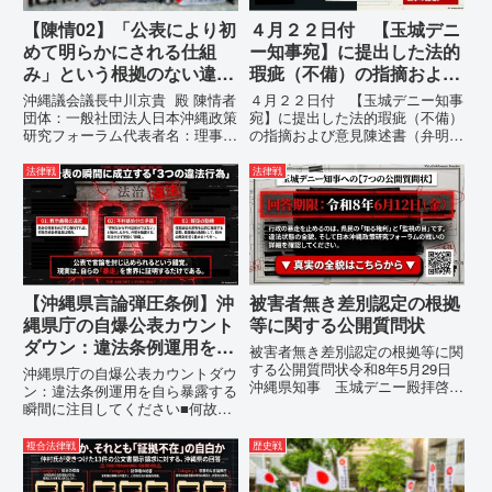
【陳情02】「公表により初
４月２２日付 【玉城デニ
めて明らかにされる仕組
ー知事宛】に提出した法的
み」という根拠のない違法
瑕疵（不備）の指摘および
運用の指摘と条例運用の停
意見陳述書（弁明書）提出
沖縄議会議長中川京貴 殿 陳情者
４月２２日付 【玉城デニー知事
止を求める陳情書
の留保の通告
団体：一般社団法人日本沖縄政策
宛】に提出した法的瑕疵（不備）
研究フォーラム代表者名：理事
の指摘および意見陳述書（弁明
長 仲村覚住 所：沖縄県那覇
書）提出の留保の通告４月２２日
市電 話：080- 「公表により初
に、玉城デニー宛に以下の違法状
法律戦
法律戦
めて明らかにされる仕組み」とい
態の指摘と意見陳述（弁明）留保
う根拠のない違法運用の指摘と条
の通告を行いました。沖縄県は、
例運用の停止を求める陳情...
この時は、違法を認めて軌道修正
す...
【沖縄県言論弾圧条例】沖
被害者無き差別認定の根拠
縄県庁の自爆公表カウント
等に関する公開質問状
ダウン：違法条例運用を自
被害者無き差別認定の根拠等に関
ら暴露する瞬間に注目して
する公開質問状令和8年5月29日
沖縄県庁の自爆公表カウントダウ
沖縄県知事 玉城デニー殿拝啓貴
ください
ン：違法条例運用を自ら暴露する
職におかれましては、時下ますま
瞬間に注目してください■何故、
すご清祥のこととお慶び申し上げ
沖縄県が仲村覚に差別主義者レッ
ます。私は、適正な意見陳述（弁
テルを貼りたい本当の理由「なぜ
複合法律戦
歴史戦
明）を行うにあたり、沖縄県行政
沖縄県庁は、法を無視してまで私
手続条例第28条で定められた...
を封じ込めようとするのか。」そ