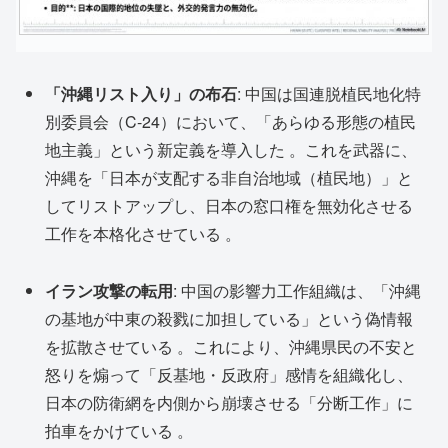
「沖縄リスト入り」の布石
: 中国は国連脱植民地化特
別委員会（C-24）において、「あらゆる形態の植民
地主義」という新定義を導入した
。これを武器に、
沖縄を「日本が支配する非自治地域（植民地）」と
してリストアップし、日本の窓口権を無効化させる
工作を本格化させている
。
イラン攻撃の転用
: 中国の影響力工作組織は、「沖縄
の基地が中東の殺戮に加担している」という偽情報
を拡散させている
。これにより、沖縄県民の不安と
怒りを煽って「反基地・反政府」感情を組織化し、
日本の防衛網を内側から崩壊させる「分断工作」に
拍車をかけている
。