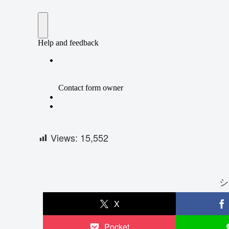
Views:
15,552
シ
X
Pocket