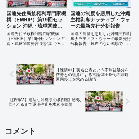
国連先住民族権利専門家機
国連の制度を悪用した沖縄
構（EMRIP）第19回セッ
主権剥奪ナラティブ・ウォ
ション 沖縄・琉球関連発
ーの最新先行分析報告
言 対訳集（仮訳）
国連先住民族権利専門家機構
国連の制度を悪用した沖縄主権剥
（EMRIP）第19回セッション 沖
奪ナラティブ・ウォーの最新先行
縄・琉球関連発言 対訳集（仮
分析報告「銃声のない戦場で、日
訳）国連先住民族権利専門家機構
本の国土が『消滅』しようとして
（EMRIP）の各会合において行
いる。」現代の戦争は、ミサイル
われた、沖縄・琉球の先住民族指
が飛来する以前に始まっていま
定、PFAS（有機フッ素化合物）
す。国連という国際的な舞台で、
問題、米軍基地、伝統文化（...
巧妙な「言説（ナラティブ）」が
【陳情01】実名公表という不利益処分を
張...
啓発との詭弁による言論弾圧条例の即時
運用停止を求める陳情
【陳情03】違法な沖縄県の条例運用が改
善されるまで運用停止を求める陳情
コメント