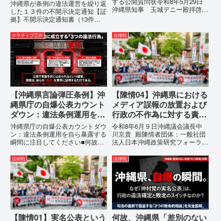
する公開質問状令和8年5月29日
沖縄県が条例の違法運営を繰り返
沖縄県知事 玉城デニー殿拝啓貴
した１３件の不開示決定通知【証
職におかれましては、時下ますま
拠】不開示決定通知書（13件）
すご清祥のこととお慶び申し上げ
の分析：行政側の違法性の自白私
ます。私は、適正な意見陳述（弁
が請求した「差別認定の根拠」に
ナラティブ工作
法律戦
明）を行うにあたり、沖縄県行政
対し、県は全て非開示・存否応答
手続条例第28条で定められた...
拒否を突きつけました。これは、
彼らが行政手続きの正当性を失
っ...
【沖縄県言論弾圧条例】沖
【陳情04】沖縄県における
縄県庁の自爆公表カウント
メディア誤報の放置および
ダウン：違法条例運用を自
行政の不作為に対する責任
ら暴露する瞬間に注目して
追及と再発防止策を求める
沖縄県庁の自爆公表カウントダウ
令和8年6月９日沖縄議会議長中
ください
陳情
ン：違法条例運用を自ら暴露する
川京貴 殿陳情者団体：一般社団
瞬間に注目してください■何故、
法人日本沖縄政策研究フォーラム
沖縄県が仲村覚に差別主義者レッ
代表者名：理事長 仲村覚住
テルを貼りたい本当の理由「なぜ
所：沖縄県那覇市電 話：080-
法律戦
法律戦
沖縄県庁は、法を無視してまで私
【陳情03】沖縄県におけるメデ
を封じ込めようとするのか。」そ
ィア誤報の放置および行政の不作
の理由は明確です。県政が統治
為に対する責任追及と再発防...
の...
【陳情01】実名公表という
何故、沖縄県「差別のない