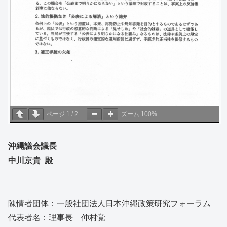
ページ
1
/
2
ズーム
100%
沖縄議会議長
中川京貴 殿
陳情者団体：一般社団法人日本沖縄政策研究フォーラム
代表者名：理事長 仲村覚