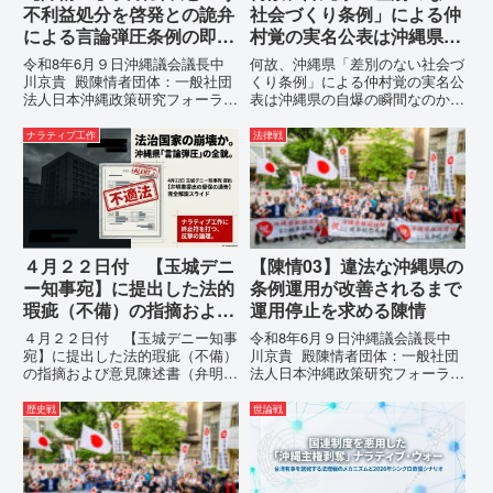
不利益処分を啓発との詭弁
社会づくり条例」による仲
による言論弾圧条例の即時
村覚の実名公表は沖縄県の
運用停止を求める陳情
自爆の瞬間なのか？その3
令和8年6月９日沖縄議会議長中
何故、沖縄県「差別のない社会づ
つの理由。
川京貴 殿陳情者団体：一般社団
くり条例」による仲村覚の実名公
法人日本沖縄政策研究フォーラム
表は沖縄県の自爆の瞬間なのか？
代表者名：理事長 仲村覚住
その3つの理由。現在、沖縄県が
所：沖縄県那覇市電 話：
強行しようとしている「仲村覚の
ナラティブ工作
法律戦
080- 実名公表という不利益処分
実名公表」。行政側はこの行為
を啓発との詭弁による言論弾圧条
を、特定の個人を社会的制裁に追
例の即時運用停止を求める陳情
い込むための「仕上げ」だと考え
1...
て...
４月２２日付 【玉城デニ
【陳情03】違法な沖縄県の
ー知事宛】に提出した法的
条例運用が改善されるまで
瑕疵（不備）の指摘および
運用停止を求める陳情
意見陳述書（弁明書）提出
４月２２日付 【玉城デニー知事
令和8年6月９日沖縄議会議長中
の留保の通告
宛】に提出した法的瑕疵（不備）
川京貴 殿陳情者団体：一般社団
の指摘および意見陳述書（弁明
法人日本沖縄政策研究フォーラム
書）提出の留保の通告４月２２日
代表者名：理事長 仲村覚住
に、玉城デニー宛に以下の違法状
所：沖縄県那覇市電 話：080-違
歴史戦
世論戦
態の指摘と意見陳述（弁明）留保
法な沖縄県の条例運用が改善され
の通告を行いました。沖縄県は、
るまで運用停止を求める陳情陳情
この時は、違法を認めて軌道修正
の趣旨沖縄県は、「沖縄県...
す...