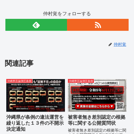
仲村覚をフォローする
仲村覚
関連記事
沖縄県言論弾圧条例
沖縄県言論弾圧条例
沖縄県が条例の違法運営を
被害者無き差別認定の根拠
繰り返した１３件の不開示
等に関する公開質問状
決定通知
被害者無き差別認定の根拠等に関