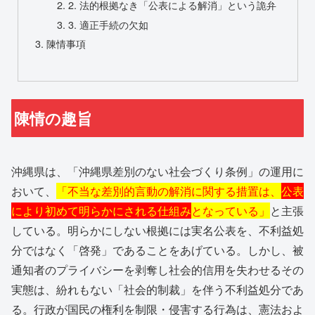
2. 法的根拠なき「公表による解消」という詭弁
3. 適正手続の欠如
陳情事項
陳情の趣旨
沖縄県は、「沖縄県差別のない社会づくり条例」の運用に
おいて、
「不当な差別的言動の解消に関する措置は、
公表
により初めて明らかにされる仕組み
となっている」
と主張
している。明らかにしない根拠には実名公表を、不利益処
分ではなく「啓発」であることをあげている。しかし、被
通知者のプライバシーを剥奪し社会的信用を失わせるその
実態は、紛れもない「社会的制裁」を伴う不利益処分であ
る。行政が国民の権利を制限・侵害する行為は、憲法およ