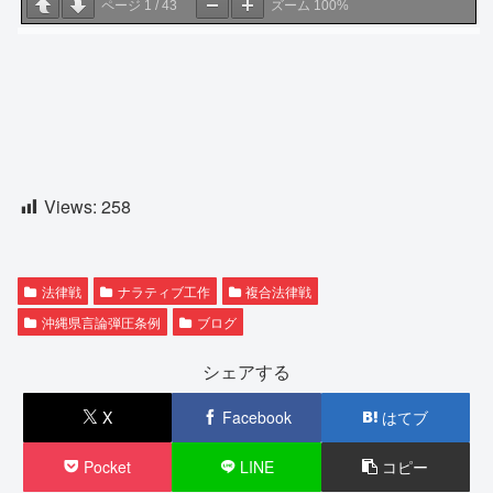
ページ
1
/
43
ズーム
100%
Views:
258
法律戦
ナラティブ工作
複合法律戦
沖縄県言論弾圧条例
ブログ
シェアする
X
Facebook
はてブ
Pocket
LINE
コピー