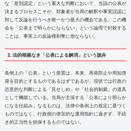
な「差別認定」という重大な判断において、当該の公表が
決まるプロセスこそが、対象者が当局の解釈や事実誤認に
対して反論を行うべき唯一かつ最大の機会である。この機
会を「公表まで明らかにならない」という論理で封殺する
ことは、事実上の反論権剥奪に他ならない。
2. 法的根拠なき「公表による解消」という詭弁
条例上の「公表」という措置は、本来、再発防止や周知啓
発を目的とするものであるはずであるが、現状では行政の
恣意的な判断による「見せしめ」や「社会的制裁」の道具
として機能している。当局が主張する「公表により明らか
になる仕組み」なるものは、法律や条例上の規定に基づく
ものではなく、行政側の便宜的な運用指針に過ぎず、手続
き的正当性を担保するものではない。