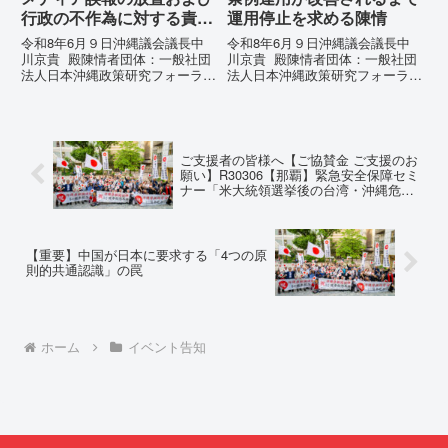
行政の不作為に対する責任
運用停止を求める陳情
追及と再発防止策を求める
令和8年6月９日沖縄議会議長中
令和8年6月９日沖縄議会議長中
陳情
川京貴 殿陳情者団体：一般社団
川京貴 殿陳情者団体：一般社団
法人日本沖縄政策研究フォーラム
法人日本沖縄政策研究フォーラム
代表者名：理事長 仲村覚住
代表者名：理事長 仲村覚住
所：沖縄県那覇市電 話：080-
所：沖縄県那覇市電 話：080-違
【陳情03】沖縄県におけるメデ
法な沖縄県の条例運用が改善され
ィア誤報の放置および行政の不作
るまで運用停止を求める陳情陳情
為に対する責任追及と再発防...
の趣旨沖縄県は、「沖縄県...
ご支援者の皆様へ【ご協賛金 ご支援のお
願い】R30306【那覇】緊急安全保障セミ
ナー「米大統領選挙後の台湾・沖縄危
機」〜尖閣有事に備えて何をなすべき
か〜
【重要】中国が日本に要求する「4つの原
則的共通認識」の罠
ホーム
イベント告知