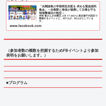
「尖閣諸島の早期実効支配を 求める緊急国民
集会」～自衛隊と海保が連携して主権を守る
領域警備法の制定～
仲村 覚さんが水曜日, 2月 17 2021に東京都千代田区で
開催するイベントに、307人が、56人がとしていま
す。
www.facebook.com
（参加者数の概数を把握するためFBイベントより参加
表明をお願いします。）
■プログラム