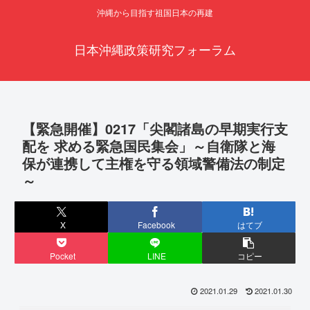
沖縄から目指す祖国日本の再建
日本沖縄政策研究フォーラム
【緊急開催】0217「尖閣諸島の早期実行支
配を 求める緊急国民集会」～自衛隊と海
保が連携して主権を守る領域警備法の制定
～
X
Facebook
はてブ
Pocket
LINE
コピー
2021.01.29
2021.01.30