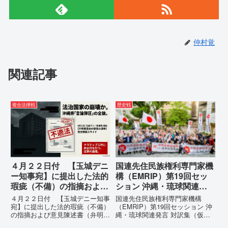
仲村覚
関連記事
複合法律戦
歴史戦
４月２２日付 【玉城デニ
国連先住民族権利専門家機
ー知事宛】に提出した法的
構（EMRIP）第19回セッ
瑕疵（不備）の指摘および
ション 沖縄・琉球関連発
意見陳述書（弁明書）提出
言 対訳集（仮訳）
４月２２日付 【玉城デニー知事
国連先住民族権利専門家機構
の留保の通告
宛】に提出した法的瑕疵（不備）
（EMRIP）第19回セッション 沖
の指摘および意見陳述書（弁明
縄・琉球関連発言 対訳集（仮
書）提出の留保の通告４月２２日
訳）国連先住民族権利専門家機構