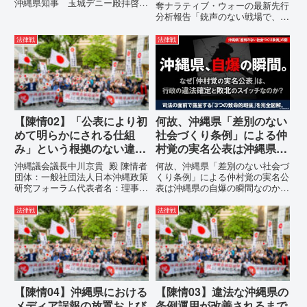
沖縄県知事 玉城デニー殿拝啓貴
奪ナラティブ・ウォーの最新先行
職におかれましては、時下ますま
分析報告「銃声のない戦場で、日
すご清祥のこととお慶び申し上げ
本の国土が『消滅』しようとして
ます。私は、適正な意見陳述（弁
いる。」現代の戦争は、ミサイル
法律戦
法律戦
明）を行うにあたり、沖縄県行政
が飛来する以前に始まっていま
手続条例第28条で定められた...
す。国連という国際的な舞台で、
巧妙な「言説（ナラティブ）」が
張...
【陳情02】「公表により初
何故、沖縄県「差別のない
めて明らかにされる仕組
社会づくり条例」による仲
み」という根拠のない違法
村覚の実名公表は沖縄県の
運用の指摘と条例運用の停
自爆の瞬間なのか？その3
沖縄議会議長中川京貴 殿 陳情者
何故、沖縄県「差別のない社会づ
止を求める陳情書
つの理由。
団体：一般社団法人日本沖縄政策
くり条例」による仲村覚の実名公
研究フォーラム代表者名：理事
表は沖縄県の自爆の瞬間なのか？
長 仲村覚住 所：沖縄県那覇
その3つの理由。現在、沖縄県が
市電 話：080- 「公表により初
強行しようとしている「仲村覚の
法律戦
法律戦
めて明らかにされる仕組み」とい
実名公表」。行政側はこの行為
う根拠のない違法運用の指摘と条
を、特定の個人を社会的制裁に追
例運用の停止を求める陳情...
い込むための「仕上げ」だと考え
て...
【陳情04】沖縄県における
【陳情03】違法な沖縄県の
メディア誤報の放置および
条例運用が改善されるまで