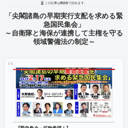
この記事は
約2分
で読めます。
「尖閣諸島の早期実行支配を求める緊
急国民集会」
～自衛隊と海保が連携して主権を守る
領域警備法の制定～
【緊急集会・拡散希望！】