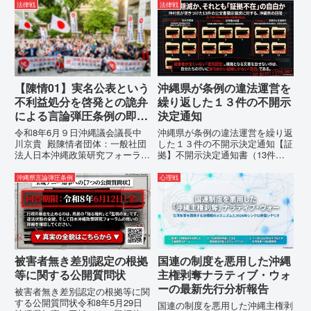
に、玉城デニー宛に以下の違法状
（EMRIP）の各会合において行
法律戦
法律戦
態の指摘と意見陳述（弁明）留保
われた、沖縄・琉球の先住民族指
の通告を行いました。沖縄県は、
定、PFAS（有機フッ素化合物）
この時は、違法を認めて軌道修正
問題、米軍基地、伝統文化（...
す...
【陳情01】実名公表という
沖縄県が条例の違法運営を
不利益処分を啓発との詭弁
繰り返した１３件の不開示
による言論弾圧条例の即時
決定通知
運用停止を求める陳情
令和8年6月９日沖縄議会議長中
沖縄県が条例の違法運営を繰り返
川京貴 殿陳情者団体：一般社団
した１３件の不開示決定通知【証
法人日本沖縄政策研究フォーラム
拠】不開示決定通知書（13件）
代表者名：理事長 仲村覚住
の分析：行政側の違法性の自白私
所：沖縄県那覇市電 話：
が請求した「差別認定の根拠」に
沖縄県言論弾圧条例
心理戦
080- 実名公表という不利益処分
対し、県は全て非開示・存否応答
を啓発との詭弁による言論弾圧条
拒否を突きつけました。これは、
例の即時運用停止を求める陳情
彼らが行政手続きの正当性を失
1...
っ...
被害者無き差別認定の根拠
国連の制度を悪用した沖縄
等に関する公開質問状
主権剥奪ナラティブ・ウォ
ーの最新先行分析報告
被害者無き差別認定の根拠等に関
する公開質問状令和8年5月29日
国連の制度を悪用した沖縄主権剥