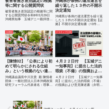
被害者無き差別認定の根拠
沖縄県が条例の違法運営を
等に関する公開質問状
繰り返した１３件の不開示
決定通知
被害者無き差別認定の根拠等に関
する公開質問状令和8年5月29日
沖縄県が条例の違法運営を繰り返
沖縄県知事 玉城デニー殿拝啓貴
した１３件の不開示決定通知【証
職におかれましては、時下ますま
拠】不開示決定通知書（13件）
すご清祥のこととお慶び申し上げ
の分析：行政側の違法性の自白私
ます。私は、適正な意見陳述（弁
が請求した「差別認定の根拠」に
法律戦
ナラティブ工作
明）を行うにあたり、沖縄県行政
対し、県は全て非開示・存否応答
手続条例第28条で定められた...
拒否を突きつけました。これは、
彼らが行政手続きの正当性を失
っ...
【陳情02】「公表により初
４月２２日付 【玉城デニ
めて明らかにされる仕組
ー知事宛】に提出した法的
み」という根拠のない違法
瑕疵（不備）の指摘および
運用の指摘と条例運用の停
意見陳述書（弁明書）提出
沖縄議会議長中川京貴 殿 陳情者
４月２２日付 【玉城デニー知事
止を求める陳情書
の留保の通告
団体：一般社団法人日本沖縄政策
宛】に提出した法的瑕疵（不備）
研究フォーラム代表者名：理事
の指摘および意見陳述書（弁明
長 仲村覚住 所：沖縄県那覇
書）提出の留保の通告４月２２日
市電 話：080- 「公表により初
に、玉城デニー宛に以下の違法状
めて明らかにされる仕組み」とい
態の指摘と意見陳述（弁明）留保
う根拠のない違法運用の指摘と条
の通告を行いました。沖縄県は、
例運用の停止を求める陳情...
この時は、違法を認めて軌道修正
す...
沖縄フォーラム ６月イベント一覧