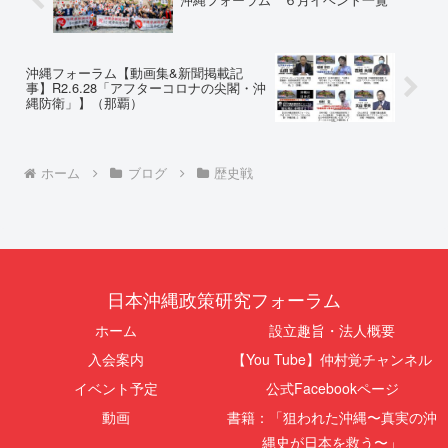
沖縄フォーラム【動画集&新聞掲載記
事】R2.6.28「アフターコロナの尖閣・沖
縄防衛」】（那覇）
ホーム
ブログ
歴史戦
日本沖縄政策研究フォーラム
ホーム
設立趣旨・法人概要
入会案内
【You Tube】仲村覚チャンネル
イベント予定
公式Facebookページ
動画
書籍：「狙われた沖縄〜真実の沖
縄史が日本を救う〜」