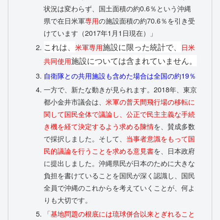
状況は変わらず、国土面積の約0.6％という沖縄
県で在日米軍
専用
の施設面積の約70.6％を引き受
けています（2017年1月1日現在）」
これは、
施設に限った統計で、
米軍専用
日米
施設については含まれていません。
共同使用
自衛隊との共用施設も含めた場合は全国の約19％
一方で、新たな動きが見られます。2018年、東京
都小金井市議会は、
米軍の普天間飛行場の移転に
関して国民全体で議論し、公正で民主主義な手続
き機を経て決定するよう求める陳情
を、賛成多数
で採択しました。そして、
当事者意識をもって国
民的議論を行うことを求める意見書
を、日本政府
に提出しました。沖縄県民が日本のために大きな
負担を書けていることを国民が深く認識し、国民
全員で沖縄のこれからを考えていくことが、何よ
りも大切です。
「基地問題の根底には琉球併合以来とぎれること