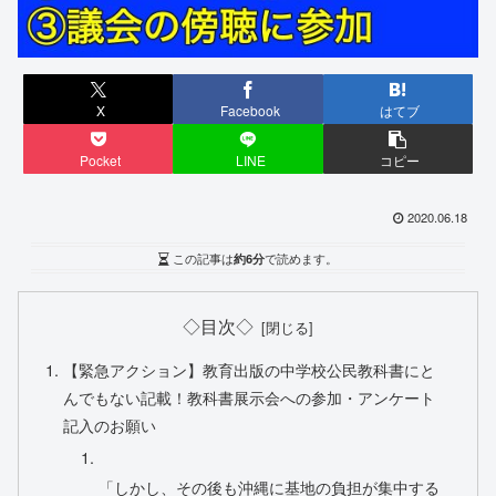
X
Facebook
はてブ
Pocket
LINE
コピー
2020.06.18
この記事は
約6分
で読めます。
◇目次◇
【緊急アクション】教育出版の中学校公民教科書にと
んでもない記載！教科書展示会への参加・アンケート
記入のお願い
「しかし、その後も沖縄に基地の負担が集中する