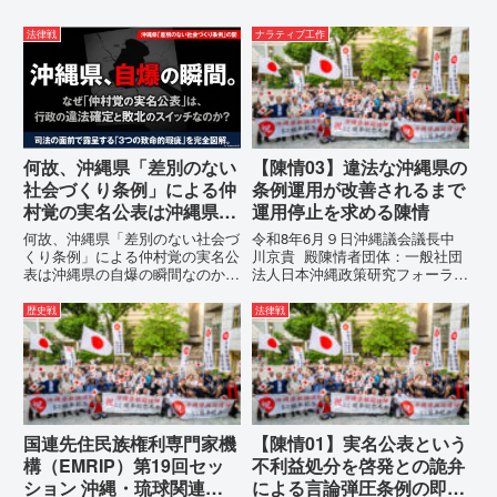
法律戦
ナラティブ工作
何故、沖縄県「差別のない
【陳情03】違法な沖縄県の
社会づくり条例」による仲
条例運用が改善されるまで
村覚の実名公表は沖縄県の
運用停止を求める陳情
自爆の瞬間なのか？その3
何故、沖縄県「差別のない社会づ
令和8年6月９日沖縄議会議長中
つの理由。
くり条例」による仲村覚の実名公
川京貴 殿陳情者団体：一般社団
表は沖縄県の自爆の瞬間なのか？
法人日本沖縄政策研究フォーラム
その3つの理由。現在、沖縄県が
代表者名：理事長 仲村覚住
強行しようとしている「仲村覚の
所：沖縄県那覇市電 話：080-違
歴史戦
法律戦
実名公表」。行政側はこの行為
法な沖縄県の条例運用が改善され
を、特定の個人を社会的制裁に追
るまで運用停止を求める陳情陳情
い込むための「仕上げ」だと考え
の趣旨沖縄県は、「沖縄県...
て...
国連先住民族権利専門家機
【陳情01】実名公表という
構（EMRIP）第19回セッ
不利益処分を啓発との詭弁
ション 沖縄・琉球関連発
による言論弾圧条例の即時