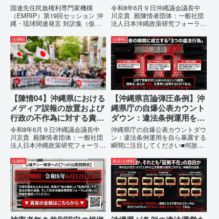
言 対訳集（仮訳）
運用停止を求める陳情
国連先住民族権利専門家機構
令和8年6月９日沖縄議会議長中
（EMRIP）第19回セッション 沖
川京貴 殿陳情者団体：一般社団
縄・琉球関連発言 対訳集（仮
法人日本沖縄政策研究フォーラム
訳）国連先住民族権利専門家機構
代表者名：理事長 仲村覚住
（EMRIP）の各会合において行
所：沖縄県那覇市電 話：
法律戦
法律戦
われた、沖縄・琉球の先住民族指
080- 実名公表という不利益処分
定、PFAS（有機フッ素化合物）
を啓発との詭弁による言論弾圧条
問題、米軍基地、伝統文化（...
例の即時運用停止を求める陳情
1...
【陳情04】沖縄県における
【沖縄県言論弾圧条例】沖
メディア誤報の放置および
縄県庁の自爆公表カウント
行政の不作為に対する責任
ダウン：違法条例運用を自
追及と再発防止策を求める
ら暴露する瞬間に注目して
令和8年6月９日沖縄議会議長中
沖縄県庁の自爆公表カウントダウ
陳情
ください
川京貴 殿陳情者団体：一般社団
ン：違法条例運用を自ら暴露する
法人日本沖縄政策研究フォーラム
瞬間に注目してください■何故、
代表者名：理事長 仲村覚住
沖縄県が仲村覚に差別主義者レッ
所：沖縄県那覇市電 話：080-
テルを貼りたい本当の理由「なぜ
法律戦
複合法律戦
【陳情03】沖縄県におけるメデ
沖縄県庁は、法を無視してまで私
ィア誤報の放置および行政の不作
を封じ込めようとするのか。」そ
為に対する責任追及と再発防...
の理由は明確です。県政が統治
の...