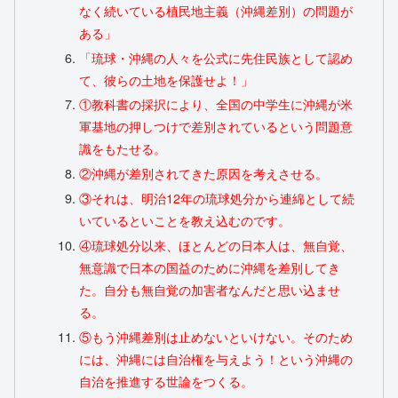
なく続いている植民地主義（沖縄差別）の問題が
ある」
「琉球・沖縄の人々を公式に先住民族として認め
て、彼らの土地を保護せよ！」
①教科書の採択により、全国の中学生に沖縄が米
軍基地の押しつけで差別されているという問題意
識をもたせる。
②沖縄が差別されてきた原因を考えさせる。
③それは、明治12年の琉球処分から連綿として続
いているといことを教え込むのです。
④琉球処分以来、ほとんどの日本人は、無自覚、
無意識で日本の国益のために沖縄を差別してき
た。自分も無自覚の加害者なんだと思い込ませ
る。
⑤もう沖縄差別は止めないといけない。そのため
には、沖縄には自治権を与えよう！という沖縄の
自治を推進する世論をつくる。