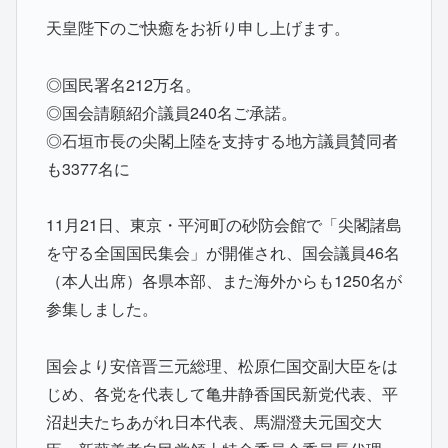
天皇陛下のご快癒をお祈り申し上げます。
◎国民署名212万名。
◎国会請願紹介議員240名ご承諾。
◎石垣市長の尖閣上陸を支持する地方議員賛同者
も3377名に
11月21日、東京・平河町の砂防会館で「尖閣諸島
を守る全国国民集会」が開催され、国会議員46名
（本人出席）各県本部、また海外からも1250名が
参集しました。
国会より安倍晋三元総理、松原仁国交副大臣をは
じめ、各党を代表して亀井静香国民新党代表、平
沼赳夫たちあがれ日本代表、馬淵澄夫元国交大