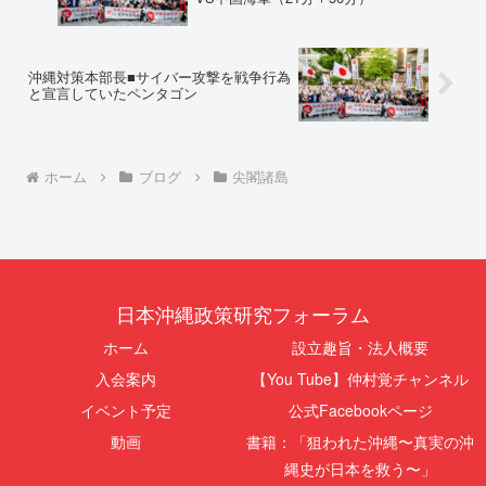
沖縄対策本部長■サイバー攻撃を戦争行為
と宣言していたペンタゴン
ホーム
ブログ
尖閣諸島
日本沖縄政策研究フォーラム
ホーム
設立趣旨・法人概要
入会案内
【You Tube】仲村覚チャンネル
イベント予定
公式Facebookページ
動画
書籍：「狙われた沖縄〜真実の沖
縄史が日本を救う〜」