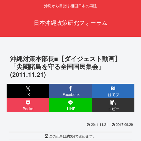
沖縄から目指す祖国日本の再建
日本沖縄政策研究フォーラム
沖縄対策本部長■【ダイジェスト動画】
「尖閣諸島を守る全国国民集会」
(2011.11.21)
X
Facebook
はてブ
Pocket
LINE
コピー
2011.11.21
2017.09.29
この記事は
約3分
で読めます。