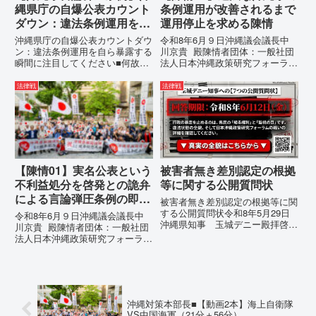
縄県庁の自爆公表カウント
条例運用が改善されるまで
ダウン：違法条例運用を自
運用停止を求める陳情
ら暴露する瞬間に注目して
沖縄県庁の自爆公表カウントダウ
令和8年6月９日沖縄議会議長中
ください
ン：違法条例運用を自ら暴露する
川京貴 殿陳情者団体：一般社団
瞬間に注目してください■何故、
法人日本沖縄政策研究フォーラム
沖縄県が仲村覚に差別主義者レッ
代表者名：理事長 仲村覚住
テルを貼りたい本当の理由「なぜ
所：沖縄県那覇市電 話：080-違
法律戦
法律戦
沖縄県庁は、法を無視してまで私
法な沖縄県の条例運用が改善され
を封じ込めようとするのか。」そ
るまで運用停止を求める陳情陳情
の理由は明確です。県政が統治
の趣旨沖縄県は、「沖縄県...
の...
【陳情01】実名公表という
被害者無き差別認定の根拠
不利益処分を啓発との詭弁
等に関する公開質問状
による言論弾圧条例の即時
被害者無き差別認定の根拠等に関
運用停止を求める陳情
する公開質問状令和8年5月29日
令和8年6月９日沖縄議会議長中
沖縄県知事 玉城デニー殿拝啓貴
川京貴 殿陳情者団体：一般社団
職におかれましては、時下ますま
法人日本沖縄政策研究フォーラム
すご清祥のこととお慶び申し上げ
代表者名：理事長 仲村覚住
ます。私は、適正な意見陳述（弁
所：沖縄県那覇市電 話：
明）を行うにあたり、沖縄県行政
080- 実名公表という不利益処分
手続条例第28条で定められた...
を啓発との詭弁による言論弾圧条
例の即時運用停止を求める陳情
沖縄対策本部長■【動画2本】海上自衛隊
1...
VS中国海軍（21分＋56分）