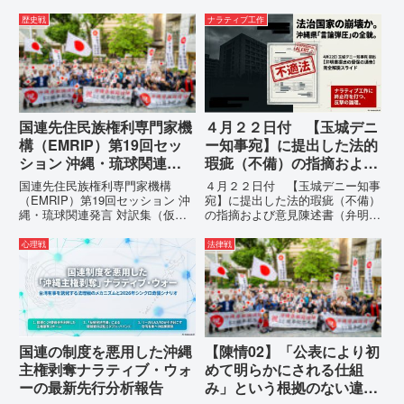
歴史戦
ナラティブ工作
国連先住民族権利専門家機
４月２２日付 【玉城デニ
構（EMRIP）第19回セッ
ー知事宛】に提出した法的
ション 沖縄・琉球関連発
瑕疵（不備）の指摘および
言 対訳集（仮訳）
意見陳述書（弁明書）提出
国連先住民族権利専門家機構
４月２２日付 【玉城デニー知事
の留保の通告
（EMRIP）第19回セッション 沖
宛】に提出した法的瑕疵（不備）
縄・琉球関連発言 対訳集（仮
の指摘および意見陳述書（弁明
訳）国連先住民族権利専門家機構
書）提出の留保の通告４月２２日
（EMRIP）の各会合において行
に、玉城デニー宛に以下の違法状
心理戦
法律戦
われた、沖縄・琉球の先住民族指
態の指摘と意見陳述（弁明）留保
定、PFAS（有機フッ素化合物）
の通告を行いました。沖縄県は、
問題、米軍基地、伝統文化（...
この時は、違法を認めて軌道修正
す...
国連の制度を悪用した沖縄
【陳情02】「公表により初
主権剥奪ナラティブ・ウォ
めて明らかにされる仕組
ーの最新先行分析報告
み」という根拠のない違法