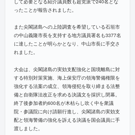
して必要となる紹介議員数も超党派で240名とな
ったことが報告されました。
また尖閣諸島への上陸調査を希望している石垣市
の中山義隆市長を支持する地方議員署名も3377名
に達したことが明らかとなり、中山市長に手交さ
れました。
大会は、尖閣諸島の実効支配強化と国境離島に対
する特別対策実施、海上保安庁の領海警備権限を
強化する法案の成立、領海侵犯を取り締まる法整
備と自衛隊法改正を求める決議文を採択し閉幕。
終了後参加者約600名が木枯らし吹く中を衆議
院・参議院に向け請願行進し、尖閣諸島の実効支
配と領海警備の強化を訴える決議を国会議員に手
渡しました。