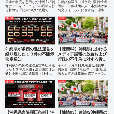
運用の指摘と条例運用の停
国連の制度を悪用した沖縄主権剥
沖縄議会議長中川京貴 殿 陳情者
止を求める陳情書
奪ナラティブ・ウォーの最新先行
団体：一般社団法人日本沖縄政策
分析報告「銃声のない戦場で、日
研究フォーラム代表者名：理事
本の国土が『消滅』しようとして
長 仲村覚住 所：沖縄県那覇
いる。」現代の戦争は、ミサイル
市電 話：080- 「公表により初
法律戦
法律戦
が飛来する以前に始まっていま
めて明らかにされる仕組み」とい
す。国連という国際的な舞台で、
う根拠のない違法運用の指摘と条
巧妙な「言説（ナラティブ）」が
例運用の停止を求める陳情...
張...
沖縄県が条例の違法運営を
【陳情04】沖縄県における
繰り返した１３件の不開示
メディア誤報の放置および
決定通知
行政の不作為に対する責任
追及と再発防止策を求める
沖縄県が条例の違法運営を繰り返
令和8年6月９日沖縄議会議長中
陳情
した１３件の不開示決定通知【証
川京貴 殿陳情者団体：一般社団
拠】不開示決定通知書（13件）
法人日本沖縄政策研究フォーラム
の分析：行政側の違法性の自白私
代表者名：理事長 仲村覚住
が請求した「差別認定の根拠」に
所：沖縄県那覇市電 話：080-
法律戦
法律戦
対し、県は全て非開示・存否応答
【陳情03】沖縄県におけるメデ
拒否を突きつけました。これは、
ィア誤報の放置および行政の不作
彼らが行政手続きの正当性を失
為に対する責任追及と再発防...
っ...
【沖縄県言論弾圧条例】沖
【陳情03】違法な沖縄県の