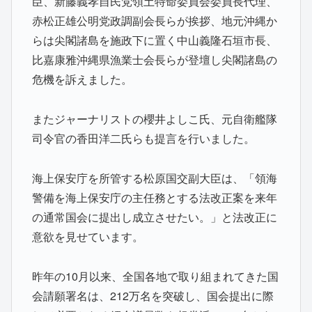
臣、新藤義孝自民党領土特命委員会委員長代理、
赤松正雄公明党政調副会長らが挨拶、地元沖縄か
らは尖閣諸島を施政下に置く中山義隆石垣市長、
比嘉康雅沖縄県漁業士会長らが登壇し尖閣諸島の
危機を訴えました。
またジャーナリストの櫻井よしこ氏、元自衛艦隊
司令官の香田洋二氏らも提言を行いました。
海上保安庁を所管する松原国交副大臣は、「領海
警備を海上保安庁の主任務とする法改正案を来年
の通常国会に提出し成立させたい。」と法改正に
意欲を見せています。
昨年の10月以来、全国各地で取り組まれてきた国
会請願署名は、212万名を突破し、国会提出に際