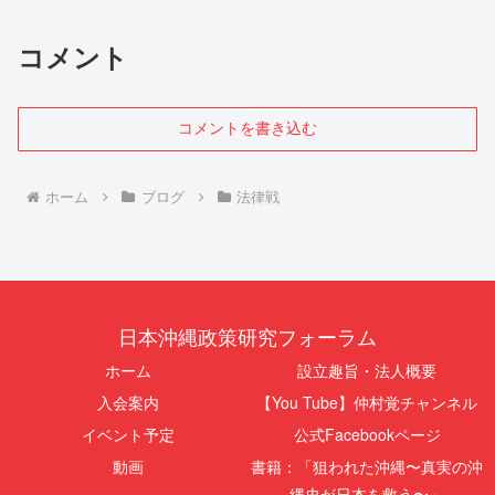
コメント
コメントを書き込む
ホーム
ブログ
法律戦
日本沖縄政策研究フォーラム
ホーム
設立趣旨・法人概要
入会案内
【You Tube】仲村覚チャンネル
イベント予定
公式Facebookページ
動画
書籍：「狙われた沖縄〜真実の沖
縄史が日本を救う〜」