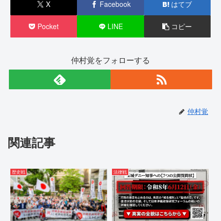
X
Facebook
はてブ
Pocket
LINE
コピー
仲村覚をフォローする
仲村覚
関連記事
歴史戦
法律戦