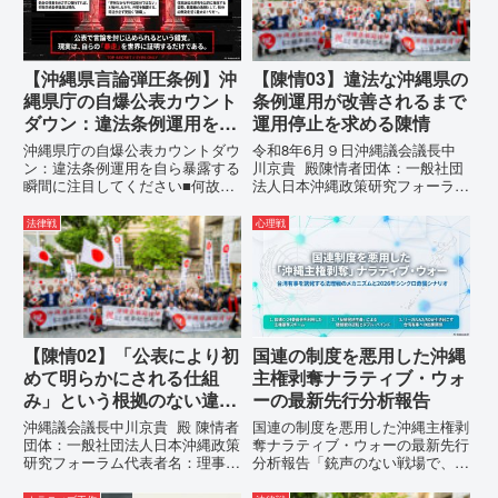
1...
て...
【沖縄県言論弾圧条例】沖
【陳情03】違法な沖縄県の
縄県庁の自爆公表カウント
条例運用が改善されるまで
ダウン：違法条例運用を自
運用停止を求める陳情
ら暴露する瞬間に注目して
沖縄県庁の自爆公表カウントダウ
令和8年6月９日沖縄議会議長中
ください
ン：違法条例運用を自ら暴露する
川京貴 殿陳情者団体：一般社団
瞬間に注目してください■何故、
法人日本沖縄政策研究フォーラム
沖縄県が仲村覚に差別主義者レッ
代表者名：理事長 仲村覚住
テルを貼りたい本当の理由「なぜ
所：沖縄県那覇市電 話：080-違
法律戦
心理戦
沖縄県庁は、法を無視してまで私
法な沖縄県の条例運用が改善され
を封じ込めようとするのか。」そ
るまで運用停止を求める陳情陳情
の理由は明確です。県政が統治
の趣旨沖縄県は、「沖縄県...
の...
【陳情02】「公表により初
国連の制度を悪用した沖縄
めて明らかにされる仕組
主権剥奪ナラティブ・ウォ
み」という根拠のない違法
ーの最新先行分析報告
運用の指摘と条例運用の停
沖縄議会議長中川京貴 殿 陳情者
国連の制度を悪用した沖縄主権剥
止を求める陳情書
団体：一般社団法人日本沖縄政策
奪ナラティブ・ウォーの最新先行
研究フォーラム代表者名：理事
分析報告「銃声のない戦場で、日
長 仲村覚住 所：沖縄県那覇
本の国土が『消滅』しようとして
市電 話：080- 「公表により初
いる。」現代の戦争は、ミサイル