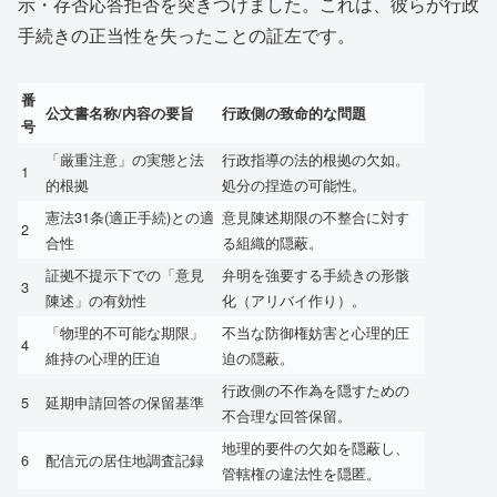
示・存否応答拒否を突きつけました。これは、彼らが行政
手続きの正当性を失ったことの証左です。
番
公文書名称/内容の要旨
行政側の致命的な問題
号
「厳重注意」の実態と法
行政指導の法的根拠の欠如。
1
的根拠
処分の捏造の可能性。
憲法31条(適正手続)との適
意見陳述期限の不整合に対す
2
合性
る組織的隠蔽。
証拠不提示下での「意見
弁明を強要する手続きの形骸
3
陳述」の有効性
化（アリバイ作り）。
「物理的不可能な期限」
不当な防御権妨害と心理的圧
4
維持の心理的圧迫
迫の隠蔽。
行政側の不作為を隠すための
5
延期申請回答の保留基準
不合理な回答保留。
地理的要件の欠如を隠蔽し、
6
配信元の居住地調査記録
管轄権の違法性を隠匿。