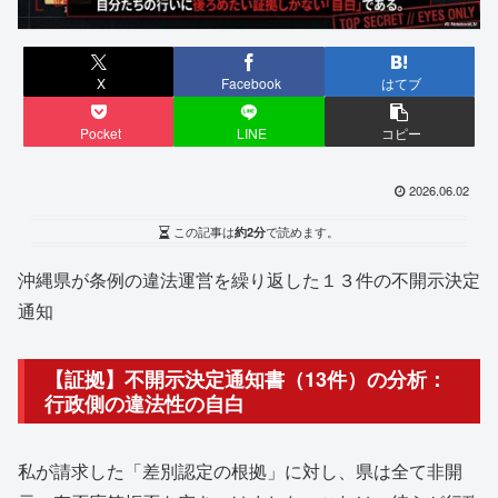
X
Facebook
はてブ
Pocket
LINE
コピー
2026.06.02
この記事は
約2分
で読めます。
沖縄県が条例の違法運営を繰り返した１３件の不開示決定
通知
【証拠】不開示決定通知書（13件）の分析：
行政側の違法性の自白
私が請求した「差別認定の根拠」に対し、県は全て非開