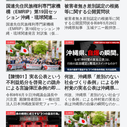
国連先住民族権利専門家機
被害者無き差別認定の根拠
構（EMRIP）第19回セッ
等に関する公開質問状
ション 沖縄・琉球関連発
被害者無き差別認定の根拠等に関
言 対訳集（仮訳）
する公開質問状令和8年5月29日
国連先住民族権利専門家機構
沖縄県知事 玉城デニー殿拝啓貴
（EMRIP）第19回セッション 沖
職におかれましては、時下ますま
縄・琉球関連発言 対訳集（仮
すご清祥のこととお慶び申し上げ
訳）国連先住民族権利専門家機構
ます。私は、適正な意見陳述（弁
（EMRIP）の各会合において行
法律戦
法律戦
明）を行うにあたり、沖縄県行政
われた、沖縄・琉球の先住民族指
手続条例第28条で定められた...
定、PFAS（有機フッ素化合物）
問題、米軍基地、伝統文化（...
【陳情01】実名公表という
何故、沖縄県「差別のない
不利益処分を啓発との詭弁
社会づくり条例」による仲
による言論弾圧条例の即時
村覚の実名公表は沖縄県の
運用停止を求める陳情
自爆の瞬間なのか？その3
令和8年6月９日沖縄議会議長中
何故、沖縄県「差別のない社会づ
つの理由。
川京貴 殿陳情者団体：一般社団
くり条例」による仲村覚の実名公
法人日本沖縄政策研究フォーラム
表は沖縄県の自爆の瞬間なのか？
代表者名：理事長 仲村覚住
その3つの理由。現在、沖縄県が
所：沖縄県那覇市電 話：
強行しようとしている「仲村覚の
法律戦
法律戦
080- 実名公表という不利益処分
実名公表」。行政側はこの行為
を啓発との詭弁による言論弾圧条
を、特定の個人を社会的制裁に追
例の即時運用停止を求める陳情
い込むための「仕上げ」だと考え