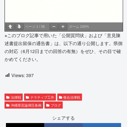
ページ
1
/
38
ズーム
100%
※このブログ記事で用いた「公開質問状」および「意見陳
述書提出留保の通告書」は、以下の通り公開します。県側
の対応（6月12日までの回答の有無）をぜひ、その目で確
かめてください。
Views:
397
法律戦
ナラティブ工作
複合法律戦
沖縄県言論弾圧条例
ブログ
シェアする