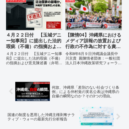
ナラティブ工作
法律戦
めて明らかにされる仕組み」とい
が飛来する以前に始まっていま
う根拠のない違法運用の指摘と条
す。国連という国際的な舞台で、
例運用の停止を求める陳情...
巧妙な「言説（ナラティブ）」が
張...
４月２２日付 【玉城デニ
【陳情04】沖縄県における
ー知事宛】に提出した法的
メディア誤報の放置および
瑕疵（不備）の指摘および
行政の不作為に対する責任
意見陳述書（弁明書）提出
追及と再発防止策を求める
４月２２日付 【玉城デニー知事
令和8年6月９日沖縄議会議長中
の留保の通告
陳情
宛】に提出した法的瑕疵（不備）
川京貴 殿陳情者団体：一般社団
の指摘および意見陳述書（弁明
法人日本沖縄政策研究フォーラム
書）提出の留保の通告４月２２日
代表者名：理事長 仲村覚住
に、玉城デニー宛に以下の違法状
所：沖縄県那覇市電 話：080-
態の指摘と意見陳述（弁明）留保
【陳情03】沖縄県におけるメデ
の通告を行いました。沖縄県は、
ィア誤報の放置および行政の不作
この時は、違法を認めて軌道修正
為に対する責任追及と再発防...
何故、沖縄県「差別のない社会づくり条
す...
例」による仲村覚の実名公表は沖縄県の
自爆の瞬間なのか？その3つの理由。
国連の制度を悪用した沖縄主権剥奪ナラ
ティブ・ウォーの最新先行分析報告