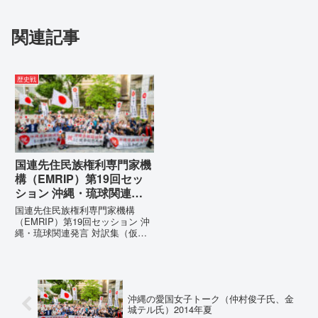
関連記事
歴史戦
国連先住民族権利専門家機
構（EMRIP）第19回セッ
ション 沖縄・琉球関連発
言 対訳集（仮訳）
国連先住民族権利専門家機構
（EMRIP）第19回セッション 沖
縄・琉球関連発言 対訳集（仮
訳）国連先住民族権利専門家機構
（EMRIP）の各会合において行
われた、沖縄・琉球の先住民族指
定、PFAS（有機フッ素化合物）
問題、米軍基地、伝統文化（...
沖縄の愛国女子トーク（仲村俊子氏、金
城テル氏）2014年夏