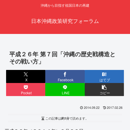
沖縄から目指す祖国日本の再建
日本沖縄政策研究フォーラム
平成２６年 第７回「沖縄の歴史戦構造と
その戦い方」
X
Facebook
はてブ
Pocket
LINE
コピー
2014.09.22
2017.02.26
この記事は
約1分
で読めます。