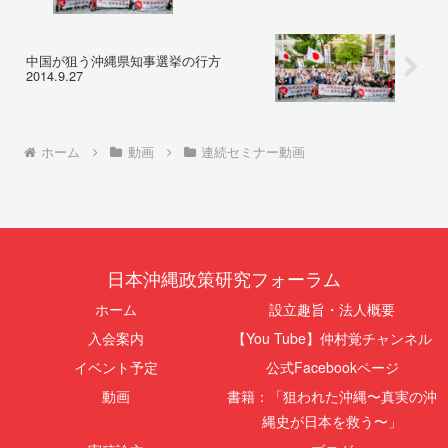
中国が狙う沖縄県知事選挙の行方
2014.9.27
ホーム
動画
連続セミナー動画
日本沖縄政策研究フォーラム
ホーム
設立趣旨・法人概要
入会案内
【You Tube】仲村覚チャンネル
イベント予定
公式Facebookページ
動画
書籍：「狙われた沖縄〜真実の沖
縄史が日本を救う〜」