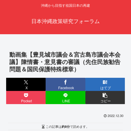
沖縄から目指す祖国日本の再建
日本沖縄政策研究フォーラム
動画集【豊見城市議会＆宮古島市議会本会
議】陳情書・意見書の審議（先住民族勧告
問題＆国民保護特殊標章）
X
Facebook
はてブ
Pocket
LINE
コピー
2022.12.30
この記事は
約8分
で読めます。