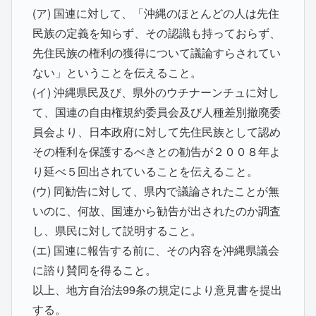
(ア) 国連に対して、「沖縄のほとんどの人は先住
民族の定義を知らず、その認識も持っておらず、
先住民族の権利の獲得について議論すらされてい
ない」ということを伝えること。
(イ) 沖縄県民及び、県外のウチナーンチュに対し
て、国連の自由権規約委員会及び人種差別撤廃委
員会より、日本政府に対して先住民族として認め
その権利を保護するべきとの勧告が２００８年よ
り延べ５回出されていることを伝えること。
(ウ) 同勧告に対して、県内で議論されたことが無
いのに、何故、国連から勧告が出されたのか調査
し、県民に対して説明すること。
(エ) 国連に報告する前に、その内容を沖縄県議会
に諮り賛同を得ること。
以上、地方自治法99条の規定により意見書を提出
する。