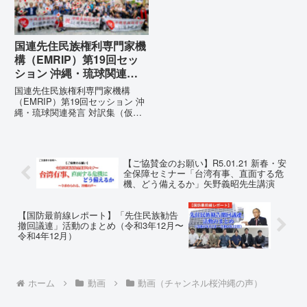
国連先住民族権利専門家機
構（EMRIP）第19回セッ
ション 沖縄・琉球関連発
言 対訳集（仮訳）
国連先住民族権利専門家機構
（EMRIP）第19回セッション 沖
縄・琉球関連発言 対訳集（仮
訳）国連先住民族権利専門家機構
（EMRIP）の各会合において行
われた、沖縄・琉球の先住民族指
定、PFAS（有機フッ素化合物）
【ご協賛金のお願い】R5.01.21 新春・安
問題、米軍基地、伝統文化（...
全保障セミナー「台湾有事、直面する危
機、どう備えるか」矢野義昭先生講演
【国防最前線レポート】「先住民族勧告
撤回議連」活動のまとめ（令和3年12月〜
令和4年12月）
ホーム
動画
動画（チャンネル桜沖縄の声）