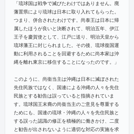
「琉球国は戦争で滅びたわけではありません。廃
藩置県により琉球は日本に取り入れてもらった。
つまり、併合されたわけです。尚泰王は日本に帰
属したほうが良いと決断されて、明治五年、伊江
王子を慶賀使として、江戸に送り、明治天皇から
琉球藩王に封じられました。その後、琉球復国運
動に利用されることを回避するために尚本家は沖
縄を離れ東京に移住することになったのです。」
このように、尚衞当主は沖縄は日本に滅ぼされた
先住民族ではなく、国連による沖縄の人々を先住
民族とする勧告は誤っていると指摘されていま
す。琉球国王末裔の尚衞当主のご意見を尊重する
ためにも、国連の琉球・沖縄の人々を先住民族と
する誤った認識の修正を積極的に働きかけ、二度
と勧告が出されないように適切な対応の実施を求