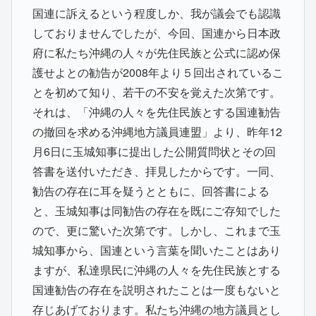
国連に訴えるという程度しか、我が議会でも認識
しておりませんでしたが、今回、国連から日本政
府に私たち沖縄の人々が先住民族と公式に認め保
護せよとの勧告が2008年より５回出されているこ
とを初めて知り、若干の不安を覚えた次第です。
それは、「沖縄の人々を先住民族とする国連勧告
の撤回を求める沖縄地方議員連盟」より、昨年12
月6日に玉城知事に提出した公開質問状とその回
答書を送付いただき、拝見したからです。一同、
勧告の存在に耳を疑うとともに、回答書による
と、玉城知事は同勧告の存在を既にご存知でした
ので、更に驚いた次第です。しかし、これまで玉
城知事から、国連という言葉を聞いたことはあり
ますが、私達県民に沖縄の人々を先住民族とする
国連勧告の存在を説明されたことは一度もないと
存じあげております。私たち沖縄の地方議員とし