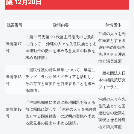
議 12月20日
議案番号
陳情内容
陳情団体
沖縄の人々を先
「第 2 尚氏第 23 代当主尚衞氏のご意向
住民族とする国
陳情第17
に沿って、 沖縄の人々を先住民族とする
連勧告の撤回を
号
国連勧告の撤回を求める意見書の採択を
実現させる沖縄
求める陳情」
地方議員連盟
「国民保護の特殊標章について、早急に
一般社団法人日
陳情第18
テレビ、ラジオ等のメディアを活用し、
本沖縄政策研究
号
その存在と重要性を啓発することを求め
フォーラム
る陳情」
沖縄の人々を先
「沖縄県知事に国連に基地問題を訴える
住民族とする国
陳情第19
前に県民に対して 「沖縄の人々を先住民
連勧告の撤回を
号
族とする国連勧告」の説明の実施を求め
実現させる沖縄
る意見書の提出を求める陳情」
地方議員連盟