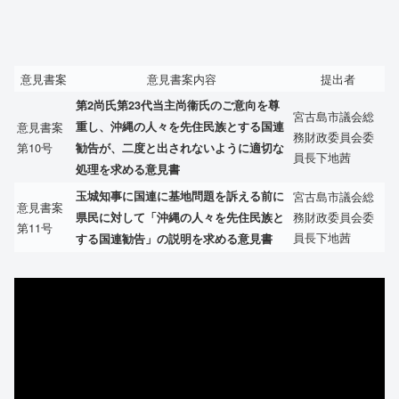
意見書案
意見書案内容
提出者
第2尚氏第23代当主尚衞氏のご意向を尊
宮古島市議会総
意見書案
重し、沖縄の人々を先住民族とする国連
務財政委員会委
第10号
勧告が、二度と出されないように適切な
員長下地茜
処理を求める意見書
玉城知事に国連に基地問題を訴える前に
宮古島市議会総
意見書案
務財政委員会委
県民に対して「沖縄の人々を先住民族と
第11号
員長下地茜
する国連勧告」の説明を求める意見書