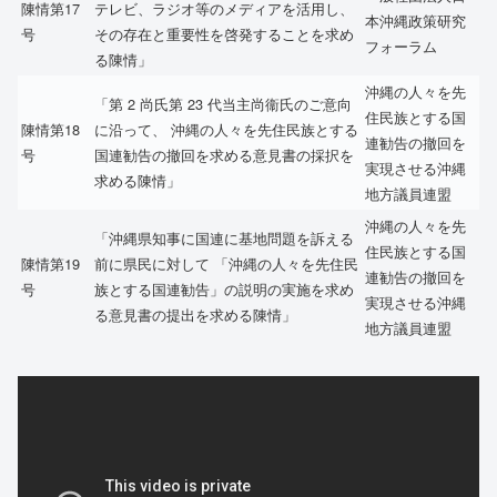
陳情第17
テレビ、ラジオ等のメディアを活用し、
本沖縄政策研究
号
その存在と重要性を啓発することを求め
フォーラム
る陳情」
沖縄の人々を先
「第 2 尚氏第 23 代当主尚衞氏のご意向
住民族とする国
陳情第18
に沿って、 沖縄の人々を先住民族とする
連勧告の撤回を
号
国連勧告の撤回を求める意見書の採択を
実現させる沖縄
求める陳情」
地方議員連盟
沖縄の人々を先
「沖縄県知事に国連に基地問題を訴える
住民族とする国
陳情第19
前に県民に対して 「沖縄の人々を先住民
連勧告の撤回を
号
族とする国連勧告」の説明の実施を求め
実現させる沖縄
る意見書の提出を求める陳情」
地方議員連盟