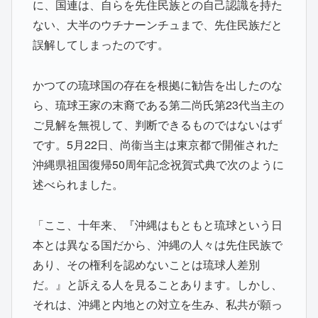
に、国連は、自らを先住民族との自己認識を持た
ない、大半のウチナーンチュまで、先住民族だと
誤解してしまったのです。
かつての琉球国の存在を根拠に勧告を出したのな
ら、琉球王家の末裔である第二尚氏第23代当主の
ご見解を無視して、判断できるものではないはず
です。5月22日、尚衞当主は東京都で開催された
沖縄県祖国復帰50周年記念祝賀式典で次のように
述べられました。
「ここ、十年来、『沖縄はもともと琉球という日
本とは異なる国だから、沖縄の人々は先住民族で
あり、その権利を認めないことは琉球人差別
だ。』と訴える人を見ることあります。しかし、
それは、沖縄と内地との対立を生み、私共が願っ