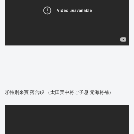
④特別来賓 落合畯 （太田実中将ご子息 元海将補）