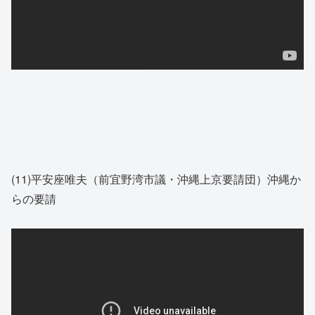
(11)平安座唯夫（前宜野湾市議・沖縄上京要請団）沖縄か
らの要請