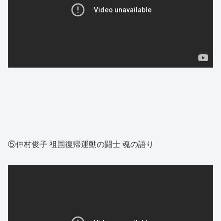
⑤仲村俊子 祖国復帰運動の闘士 魂の語り