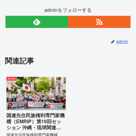
adminをフォローする
admin
関連記事
歴史戦
国連先住民族権利専門家機
構（EMRIP）第19回セッ
ション 沖縄・琉球関連発
言 対訳集（仮訳）
国連先住民族権利専門家機構