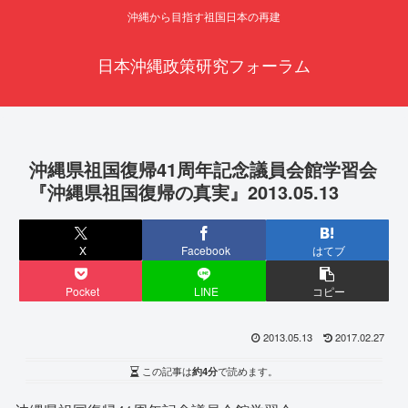
沖縄から目指す祖国日本の再建
日本沖縄政策研究フォーラム
沖縄県祖国復帰41周年記念議員会館学習会
『沖縄県祖国復帰の真実』2013.05.13
X
Facebook
はてブ
Pocket
LINE
コピー
2013.05.13
2017.02.27
この記事は
約4分
で読めます。