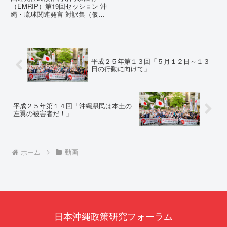
（EMRIP）第19回セッション 沖
縄・琉球関連発言 対訳集（仮
訳）国連先住民族権利専門家機構
（EMRIP）の各会合において行
われた、沖縄・琉球の先住民族指
定、PFAS（有機フッ素化合物）
問題、米軍基地、伝統文化（...
平成２５年第１３回「５月１２日～１３
日の行動に向けて」
平成２５年第１４回「沖縄県民は本土の
左翼の被害者だ！」
ホーム
動画
日本沖縄政策研究フォーラム