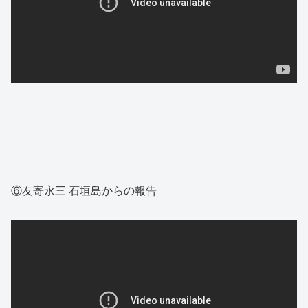
⑥友寄永三 石垣島からの報告