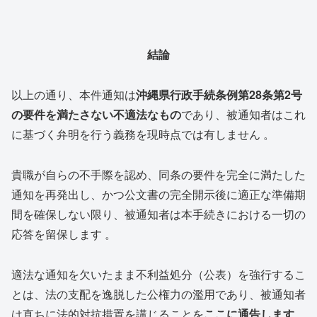
結論
以上の通り、本件通知は
沖縄県行政手続条例第
28
条第
2
号
の要件を満たさない不適法なもの
であり、被通知者はこれ
に基づく弁明を行う義務を現時点では有しません 。
貴職が自らの不手際を認め、同条の要件を完全に満たした
通知を再発出し、かつ公文書の完全開示後に適正な準備期
間を確保しない限り、被通知者は本手続きにおける一切の
応答を留保します 。
適法な通知を欠いたまま不利益処分（公表）を強行するこ
とは、法の支配を逸脱した公権力の濫用であり、被通知者
は直ちに法的対抗措置を講じることを
ここに通告します