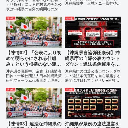
沖縄県知事 玉城デニー殿拝啓貴
つの理由。
くり条例」による仲村覚の実名公
職におかれましては、時下ますま
表は沖縄県の自爆の瞬間なのか？
すご清祥のこととお慶び申し上げ
その3つの理由。現在、沖縄県が
ます。私は、適正な意見陳述（弁
強行しようとしている「仲村覚の
法律戦
法律戦
明）を行うにあたり、沖縄県行政
実名公表」。行政側はこの行為
手続条例第28条で定められた...
を、特定の個人を社会的制裁に追
い込むための「仕上げ」だと考え
て...
【陳情02】「公表により初
【沖縄県言論弾圧条例】沖
めて明らかにされる仕組
縄県庁の自爆公表カウント
み」という根拠のない違法
ダウン：違法条例運用を自
運用の指摘と条例運用の停
ら暴露する瞬間に注目して
沖縄議会議長中川京貴 殿 陳情者
沖縄県庁の自爆公表カウントダウ
止を求める陳情書
ください
団体：一般社団法人日本沖縄政策
ン：違法条例運用を自ら暴露する
研究フォーラム代表者名：理事
瞬間に注目してください■何故、
長 仲村覚住 所：沖縄県那覇
沖縄県が仲村覚に差別主義者レッ
市電 話：080- 「公表により初
テルを貼りたい本当の理由「なぜ
法律戦
法律戦
めて明らかにされる仕組み」とい
沖縄県庁は、法を無視してまで私
う根拠のない違法運用の指摘と条
を封じ込めようとするのか。」そ
例運用の停止を求める陳情...
の理由は明確です。県政が統治
の...
【陳情03】違法な沖縄県の
沖縄県が条例の違法運営を