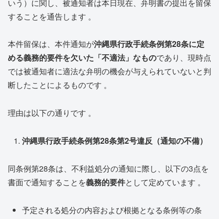
いう）に関し、被通知者は本日現在、弁明書の提出を留保
することを通告します 。
本件留保は、本件通知が
沖縄県行政手続条例第
28
条に定
める義務的要件を欠いた「不適法」なもの
であり、現時点
では被通知者に適法な弁明の機会が与えられていないと判
断したことによるものです 。
理由は以下の通りです 。
沖縄県行政手続条例第
28
条第
2
号違反（通知の不備）
同条例第28条は、不利益処分の通知に際し、以下の3点を
書面で通知することを
義務的要件
として定めています 。
予定される処分の内容および根拠となる条例等の条