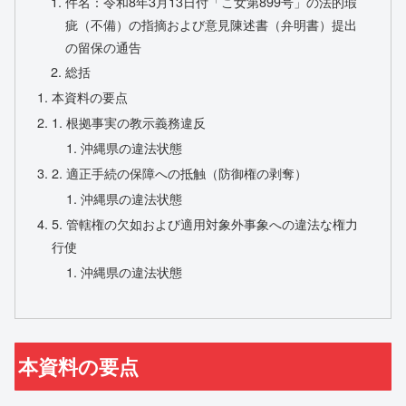
件名：令和8年3月13日付「こ女第899号」の法的瑕
疵（不備）の指摘および意見陳述書（弁明書）提出
の留保の通告
総括
本資料の要点
1. 根拠事実の教示義務違反
沖縄県の違法状態
2. 適正手続の保障への抵触（防御権の剥奪）
沖縄県の違法状態
5. 管轄権の欠如および適用対象外事象への違法な権力
行使
沖縄県の違法状態
本資料の要点