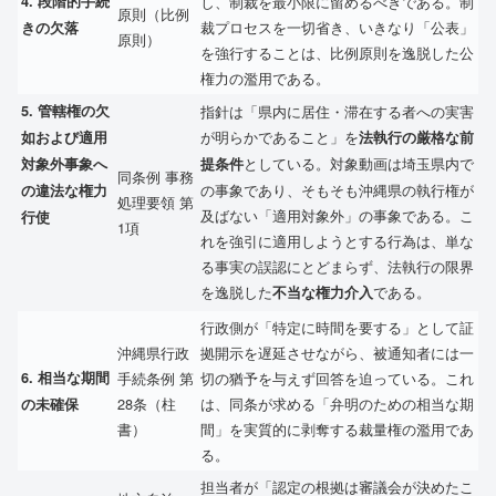
4.
段階的手続
し、制裁を最小限に留めるべきである。制
原則（比例
裁プロセスを一切省き、いきなり「公表」
きの欠落
原則）
を強行することは、比例原則を逸脱した公
権力の濫用である。
5.
管轄権の欠
指針は「県内に居住・滞在する者への実害
が明らかであること」を
如および適用
法執行の厳格な前
としている。対象動画は埼玉県内で
対象外事象へ
提条件
同条例 事務
の事象であり、そもそも沖縄県の執行権が
の違法な権力
処理要領 第
及ばない「適用対象外」の事象である。こ
行使
1項
れを強引に適用しようとする行為は、単な
る事実の誤認にとどまらず、法執行の限界
を逸脱した
である。
不当な権力介入
行政側が「特定に時間を要する」として証
沖縄県行政
拠開示を遅延させながら、被通知者には一
6.
相当な期間
手続条例 第
切の猶予を与えず回答を迫っている。これ
28条（柱
は、同条が求める「弁明のための相当な期
の未確保
書）
間」を実質的に剥奪する裁量権の濫用であ
る。
担当者が「認定の根拠は審議会が決めたこ