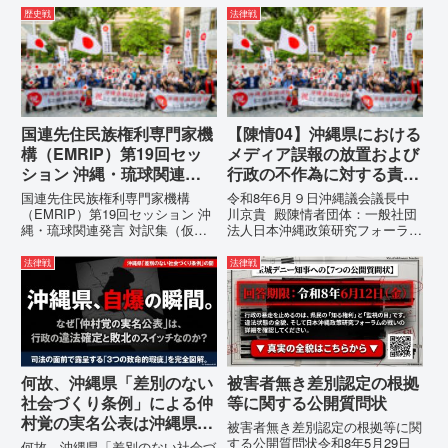
いる。」現代の戦争は、ミサイル
所：沖縄県那覇市電 話：
歴史戦
法律戦
が飛来する以前に始まっていま
080- 実名公表という不利益処分
す。国連という国際的な舞台で、
を啓発との詭弁による言論弾圧条
巧妙な「言説（ナラティブ）」が
例の即時運用停止を求める陳情
張...
1...
国連先住民族権利専門家機
【陳情04】沖縄県における
構（EMRIP）第19回セッ
メディア誤報の放置および
ション 沖縄・琉球関連発
行政の不作為に対する責任
言 対訳集（仮訳）
追及と再発防止策を求める
国連先住民族権利専門家機構
令和8年6月９日沖縄議会議長中
陳情
（EMRIP）第19回セッション 沖
川京貴 殿陳情者団体：一般社団
縄・琉球関連発言 対訳集（仮
法人日本沖縄政策研究フォーラム
訳）国連先住民族権利専門家機構
代表者名：理事長 仲村覚住
（EMRIP）の各会合において行
所：沖縄県那覇市電 話：080-
法律戦
法律戦
われた、沖縄・琉球の先住民族指
【陳情03】沖縄県におけるメデ
定、PFAS（有機フッ素化合物）
ィア誤報の放置および行政の不作
問題、米軍基地、伝統文化（...
為に対する責任追及と再発防...
何故、沖縄県「差別のない
被害者無き差別認定の根拠
社会づくり条例」による仲
等に関する公開質問状
村覚の実名公表は沖縄県の
被害者無き差別認定の根拠等に関
自爆の瞬間なのか？その3
する公開質問状令和8年5月29日
何故、沖縄県「差別のない社会づ