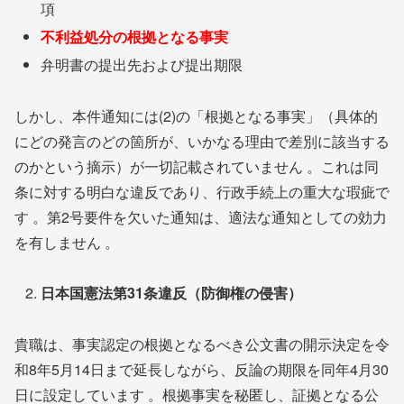
項
不利益処分の根拠となる事実
弁明書の提出先および提出期限
しかし、本件通知には(2)の「根拠となる事実」（具体的
にどの発言のどの箇所が、いかなる理由で差別に該当する
のかという摘示）が一切記載されていません 。これは同
条に対する明白な違反であり、行政手続上の重大な瑕疵で
す 。第2号要件を欠いた通知は、適法な通知としての効力
を有しません 。
日本国憲法第
31
条違反（防御権の侵害）
貴職は、事実認定の根拠となるべき公文書の開示決定を令
和8年5月14日まで延長しながら、反論の期限を同年4月30
日に設定しています 。根拠事実を秘匿し、証拠となる公