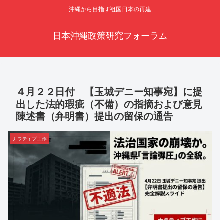
沖縄から目指す祖国日本の再建
日本沖縄政策研究フォーラム
４月２２日付 【玉城デニー知事宛】に提
出した法的瑕疵（不備）の指摘および意見
陳述書（弁明書）提出の留保の通告
ナラティブ工作