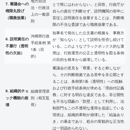
地方自治
7.
審議会への
とで県にはわからない」と回答。行政庁が
法・行政法
権限丸投げ
自らの責任で判断せず、諮問機関の答申に
上の一般原
盲従し説明責任を放棄することは、判断権
（職務放棄）
則
限の不当な委譲であり職務放棄である。
知事名で発出した公文書の根拠を、事務方
沖縄県行政
8.
説明責任の
が「知らない」として説明を拒否し続けて
手続条例 第
不履行（透明
いる。このようなブラックボックス的な運
1条（目
用は、行政運営の公正と透明性を図る条例
性の欠如）
的）
の目的を根本から破壊している。
審議会の意見を「尊重」すると称しなが
ら、その判断根拠である答申を非公開とす
ることは、条例第1条（透明性）への抵触
および行政手続条例が求める「理由付記義
9.
組織的チェ
組織管理原
務」に対する明白な違反である。非公開性
則（相互監
ック機能の崩
を不当な隠蔽の「防壁」として利用し、法
視）
壊
制部門もこの不透明な運用を追認している
現状は、組織的牽制が崩壊した「結論あり
き」の暴走であり、処分の客観的な正当性
は一切認められない。