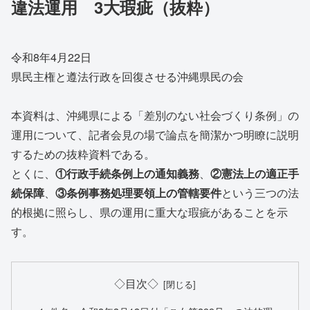
違法運用 3大瑕疵（抜粋）
令和8年4月22日
県民主権と遵法行政を回復させる沖縄県民の会
本資料は、沖縄県による「差別のない社会づくり条例」の
運用について、記者会見の場で論点を簡潔かつ明瞭に説明
するための抜粋資料である。
とくに、
①行政手続条例上の通知義務
、
②憲法上の適正手
続保障
、
③条例事務処理要領上の管轄要件
という三つの法
的根拠に照らし、県の運用に重大な瑕疵があることを示
す。
◇目次◇