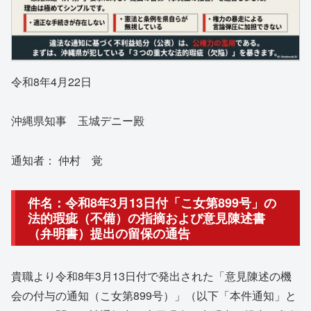
令和8年4月22日
沖縄県知事 玉城デニー殿
通知者： 仲村 覚
件名：令和8年3月13日付「こ女第899号」の
法的瑕疵（不備）の指摘および意見陳述書
（弁明書）提出の留保の通告
貴職より令和8年3月13日付で発出された「意見陳述の機
会の付与の通知（こ女第899号）」（以下「本件通知」と