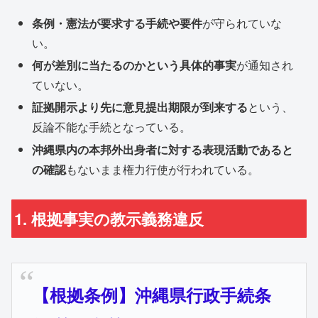
条例・憲法が要求する手続や要件
が守られていな
い。
何が差別に当たるのかという具体的事実
が通知され
ていない。
証拠開示より先に意見提出期限が到来する
という、
反論不能な手続となっている。
沖縄県内の本邦外出身者に対する表現活動であると
の確認
もないまま権力行使が行われている。
1. 根拠事実の教示義務違反
【根拠条例】沖縄県行政手続条