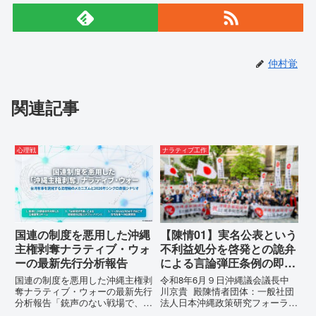
仲村覚
関連記事
心理戦
ナラティブ工作
国連の制度を悪用した沖縄
【陳情01】実名公表という
主権剥奪ナラティブ・ウォ
不利益処分を啓発との詭弁
ーの最新先行分析報告
による言論弾圧条例の即時
運用停止を求める陳情
国連の制度を悪用した沖縄主権剥
令和8年6月９日沖縄議会議長中
奪ナラティブ・ウォーの最新先行
川京貴 殿陳情者団体：一般社団
分析報告「銃声のない戦場で、日
法人日本沖縄政策研究フォーラム
本の国土が『消滅』しようとして
代表者名：理事長 仲村覚住