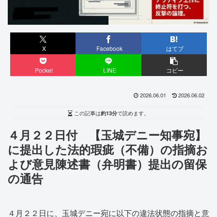
X
Facebook
はてブ
Pocket
LINE
コピー
2026.06.01
2026.06.02
この記事は
約13分
で読めます。
４月２２日付 【玉城デニー知事宛】
に提出した法的瑕疵（不備）の指摘お
よび意見陳述書（弁明書）提出の留保
の通告
４月２２日に、玉城デニー宛に以下の違法状態の指摘と意