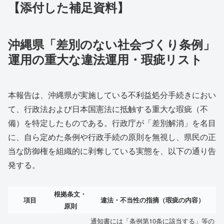
【添付した補足資料】
沖縄県「差別のない社会づくり条例」
運用の重大な違法運用・瑕疵リスト
本報告は、沖縄県が実施している不利益処分手続きにおい
て、行政法および日本国憲法に抵触する重大な瑕疵（不
備）を特定したものである。行政庁が「差別解消」を名目
に、自ら定めた条例や行政手続の原則を無視し、県民の正
当な防御権を組織的に剥奪している実態を、以下の通り告
発する。
根拠条文・
項目
違法・不当性の指摘（瑕疵の内容）
原則
通知書には「条例第10条に該当する」等の