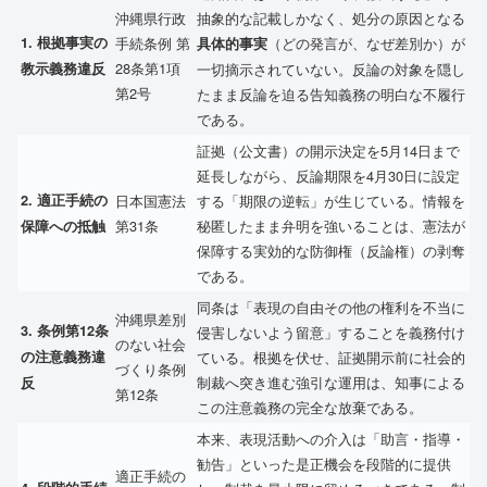
沖縄県行政
抽象的な記載しかなく、処分の原因となる
1.
根拠事実の
手続条例 第
（どの発言が、なぜ差別か）が
具体的事実
28条第1項
教示義務違反
一切摘示されていない。反論の対象を隠し
第2号
たまま反論を迫る告知義務の明白な不履行
である。
証拠（公文書）の開示決定を5月14日まで
延長しながら、反論期限を4月30日に設定
2.
適正手続の
日本国憲法
する「期限の逆転」が生じている。情報を
第31条
秘匿したまま弁明を強いることは、憲法が
保障への抵触
保障する実効的な防御権（反論権）の剥奪
である。
同条は「表現の自由その他の権利を不当に
沖縄県差別
3.
条例第12条
侵害しないよう留意」することを義務付け
のない社会
の注意義務違
ている。根拠を伏せ、証拠開示前に社会的
づくり条例
制裁へ突き進む強引な運用は、知事による
反
第12条
この注意義務の完全な放棄である。
本来、表現活動への介入は「助言・指導・
勧告」といった是正機会を段階的に提供
適正手続の