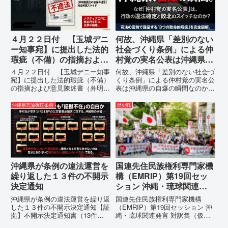
例運用の停止を求める陳情...
例の即時運用停止を求める陳情
1...
４月２２日付 【玉城デニ
何故、沖縄県「差別のない
ー知事宛】に提出した法的
社会づくり条例」による仲
瑕疵（不備）の指摘および
村覚の実名公表は沖縄県の
意見陳述書（弁明書）提出
自爆の瞬間なのか？その3
４月２２日付 【玉城デニー知事
何故、沖縄県「差別のない社会づ
の留保の通告
つの理由。
宛】に提出した法的瑕疵（不備）
くり条例」による仲村覚の実名公
の指摘および意見陳述書（弁明
表は沖縄県の自爆の瞬間なのか？
書）提出の留保の通告４月２２日
その3つの理由。現在、沖縄県が
に、玉城デニー宛に以下の違法状
強行しようとしている「仲村覚の
沖縄県言論弾圧条例
歴史戦
態の指摘と意見陳述（弁明）留保
実名公表」。行政側はこの行為
の通告を行いました。沖縄県は、
を、特定の個人を社会的制裁に追
この時は、違法を認めて軌道修正
い込むための「仕上げ」だと考え
す...
て...
沖縄県が条例の違法運営を
国連先住民族権利専門家機
繰り返した１３件の不開示
構（EMRIP）第19回セッ
決定通知
ション 沖縄・琉球関連発
言 対訳集（仮訳）
沖縄県が条例の違法運営を繰り返
国連先住民族権利専門家機構
した１３件の不開示決定通知【証
（EMRIP）第19回セッション 沖
拠】不開示決定通知書（13件）
縄・琉球関連発言 対訳集（仮
の分析：行政側の違法性の自白私
訳）国連先住民族権利専門家機構