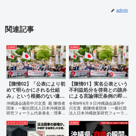
admin
関連記事
法律戦
法律戦
【陳情02】「公表により初
【陳情01】実名公表という
めて明らかにされる仕組
不利益処分を啓発との詭弁
み」という根拠のない違法
による言論弾圧条例の即時
運用の指摘と条例運用の停
運用停止を求める陳情
沖縄議会議長中川京貴 殿 陳情者
令和8年6月９日沖縄議会議長中
止を求める陳情書
団体：一般社団法人日本沖縄政策
川京貴 殿陳情者団体：一般社団
研究フォーラム代表者名：理事
法人日本沖縄政策研究フォーラム
長 仲村覚住 所：沖縄県那覇
代表者名：理事長 仲村覚住
市電 話：080- 「公表により初
所：沖縄県那覇市電 話：
ナラティブ工作
法律戦
めて明らかにされる仕組み」とい
080- 実名公表という不利益処分
う根拠のない違法運用の指摘と条
を啓発との詭弁による言論弾圧条