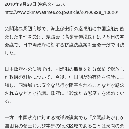
2010年9月28日 沖縄タイムス
http://www.okinawatimes.co.jp/article/20100928_10620/
尖閣諸島周辺海域で、海上保安庁の巡視船に中国漁船が衝
突した事件を受け、県議会（高嶺善伸議長）は２８日の本
会議で、日中両政府に対する抗議決議案を全会一致で可決
した。
日本政府への決議では、同漁船の船長を処分保留で釈放し
た政府の対応について、今後、中国側が領有権を強硬に主
張し、同海域での安全な航行が阻害されることなどが懸念
されるなどとと抗議。政府に「毅然たる態度」を求めてい
る。
一方、中国政府に対する抗議決議案でも「尖閣諸島がわが
国固有の領土および本県の行政区域であることは疑問の余