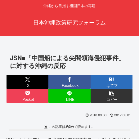
沖縄から目指す祖国日本の再建
日本沖縄政策研究フォーラム
JSN■「中国船による尖閣領海侵犯事件」
に対する沖縄の反応
X
Facebook
はてブ
Pocket
LINE
コピー
2010.09.30
2017.03.01
この記事は
約3分
で読めます。