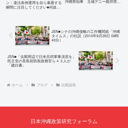
沖縄県知事 玉城デニー殿拝啓貴
ください
ン：違法条例運用を自ら暴露する
職におかれましては、時下ますま
瞬間に注目してください■何故、
すご清祥のこととお慶び申し上げ
沖縄県が仲村覚に差別主義者レッ
ます。私は、適正な意見陳述（弁
テルを貼りたい本当の理由「なぜ
明）を行うにあたり、沖縄県行政
沖縄県庁は、法を無視してまで私
手続条例第28条で定められた...
を封じ込めようとするのか。」そ
の理由は明確です。県政が統治
JSN■シナの沖縄侵略の工作機関紙「沖縄
の...
タイムス」の社説（2010年9月26日 09時
43分）
JSN■「尖閣周辺で日米共同軍事演習を」
民主党の長島前防衛政務官ら４３人が
「建白書」
ホーム
ブログ
尖閣諸島
日本沖縄政策研究フォーラム