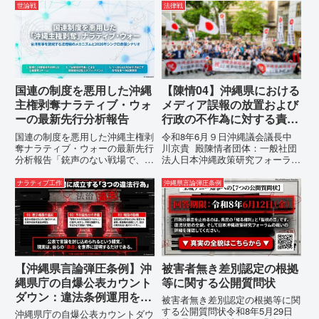
が請求した「差別認定の根拠」に
（EMRIP）の各会合において行
世論戦
法律戦
対し、県は全て非開示・存否応答
われた、沖縄・琉球の先住民族指
拒否を突きつけました。これは、
定、PFAS（有機フッ素化合物）
彼らが行政手続きの正当性を失
問題、米軍基地、伝統文化（...
っ...
国連の制度を悪用した沖縄
【陳情04】沖縄県における
主権剥奪ナラティブ・ウォ
メディア誤報の放置および
ーの最新先行分析報告
行政の不作為に対する責任
追及と再発防止策を求める
国連の制度を悪用した沖縄主権剥
令和8年6月９日沖縄議会議長中
陳情
奪ナラティブ・ウォーの最新先行
川京貴 殿陳情者団体：一般社団
分析報告「銃声のない戦場で、日
法人日本沖縄政策研究フォーラム
本の国土が『消滅』しようとして
代表者名：理事長 仲村覚住
いる。」現代の戦争は、ミサイル
所：沖縄県那覇市電 話：080-
ナラティブ工作
沖縄県言論弾圧条例
が飛来する以前に始まっていま
【陳情03】沖縄県におけるメデ
す。国連という国際的な舞台で、
ィア誤報の放置および行政の不作
巧妙な「言説（ナラティブ）」が
為に対する責任追及と再発防...
張...
【沖縄県言論弾圧条例】沖
被害者無き差別認定の根拠
縄県庁の自爆公表カウント
等に関する公開質問状
ダウン：違法条例運用を自
被害者無き差別認定の根拠等に関
ら暴露する瞬間に注目して
する公開質問状令和8年5月29日
沖縄県庁の自爆公表カウントダウ