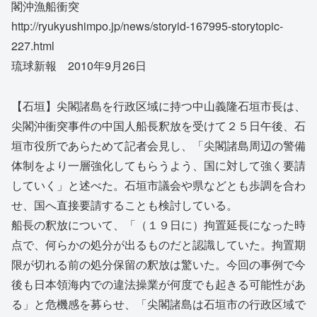
閣沖漁船衝突
http://ryukyushimpo.jp/news/storyid-167995-storytopic-
227.html
琉球新報 2010年9月26日
【石垣】尖閣諸島を行政区域に持つ中山義隆石垣市長は、
尖閣沖衝突事件の中国人船長釈放を受けて２５日午後、石
垣市役所であらためて記者会見し、「尖閣諸島周辺の警備
体制をより一層強化してもらうよう、国に対して強く要請
していく」と述べた。石垣市議会や県などとも歩調を合わ
せ、国へ直接要請することも検討している。
船長の釈放について、「（１９日に）拘置延長になった時
点で、何らかの処分が出るものだと認識していた。拘置期
限が切れる前の処分保留の釈放は驚いた。今回の事例で今
後も日本領海内での違法操業が何度でも起きる可能性があ
る」と危機感を募らせ、「尖閣諸島は石垣市の行政区域で