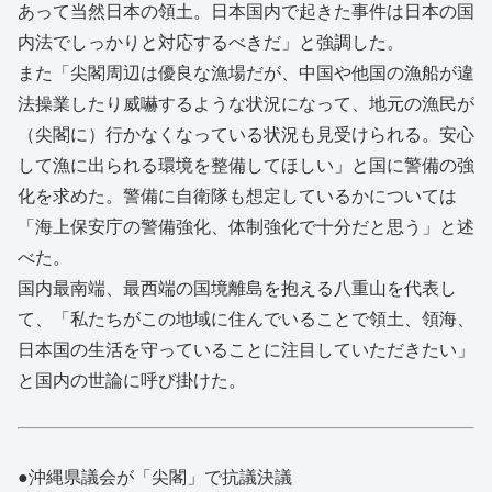
あって当然日本の領土。日本国内で起きた事件は日本の国
内法でしっかりと対応するべきだ」と強調した。
また「尖閣周辺は優良な漁場だが、中国や他国の漁船が違
法操業したり威嚇するような状況になって、地元の漁民が
（尖閣に）行かなくなっている状況も見受けられる。安心
して漁に出られる環境を整備してほしい」と国に警備の強
化を求めた。警備に自衛隊も想定しているかについては
「海上保安庁の警備強化、体制強化で十分だと思う」と述
べた。
国内最南端、最西端の国境離島を抱える八重山を代表し
て、「私たちがこの地域に住んでいることで領土、領海、
日本国の生活を守っていることに注目していただきたい」
と国内の世論に呼び掛けた。
●沖縄県議会が「尖閣」で抗議決議