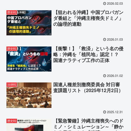
2026.02.03
【狙われる沖縄】中国プロパガン
歴史戦
ダ番組と「沖縄主権喪失ドミノ」
の論理的連動
2026.01.03
【衝撃！】「救済」という名の侵
歴史戦
略：沖縄を「植民地」認定！？
国連ナラティブ工作の正体
2026.01.02
国連人種差別撤廃委員会 対日審
法律戦
査課題リスト（2025年12月2日）
2025.12.31
【緊急警鐘】沖縄主権喪失へのド
歴史戦
ミノ・シミュレーション～「静か