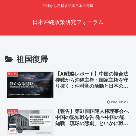
沖縄から目指す祖国日本の再建
日本沖縄政策研究フォーラム
祖国復帰
【AI戦略レポート】中国の複合法
歴史戦
律戦から沖縄主権・国家主権を守
り抜く：仲村覚の活動と日本の国
益
2026.02.28
【報告】第61回国連人権理事会へ
歴史戦
中国の認知戦を告 発〜中国の認
知戦「琉球の悲劇」といかに戦う
か〜