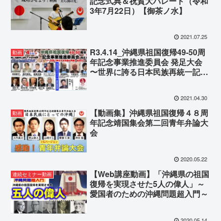
記念式典＆祝賀大パレード（令和
3年7月22日）【御茶ノ水】
2021.07.25
R3.4.14_沖縄県祖国復帰49-50周
動画
年記念事業推進委員会 発足大会
〜世界に誇る日本民族再統一記念
日〜
2021.04.30
【動画集】沖縄県祖国復帰４８周
動画
年記念靖国集会第二回青年弁論大
会
2020.05.22
【Web講座動画】「沖縄県の祖国
連続セミナー動画
復帰を実現させた5人の偉人」～
愛国者のための沖縄問題超入門～
2020.05.14