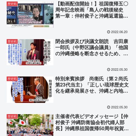
【動画配信開始！】祖国復帰五〇
歴史戦
周年記念映画「島人の戦後秘史
第一章：仲村俊子と沖縄返還協定
批准貫徹実行委員会」
2022.06.20
閉会挨拶及び決議文朗読 吉田康
歴史戦
一郎氏（中野区議会議員）「他国
の沖縄侵略を断念させるため、具
体的な抑止力増強の試案を研究
し、政府への提言、それに対する
2022.05.30
早急な取組みを期して要請活動を
展開する。」
特別来賓挨拶 尚衛氏（第２尚氏
歴史戦
第23代当主）「正しい琉球歴史文
化を継承発展させ、沖縄と内地の
絆を更に強めてまいります。」
2022.05.30
主催者代表ビデオメッセージ【仲
歴史戦
村俊子 沖縄防衛協会初代婦人部
長】沖縄県祖国復帰50周年祝賀式
典 2022/5/22 星陵會館