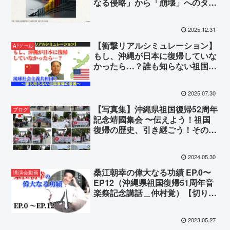
なる侵略」から「崩壊」へのタイ
ムライン～
2025.12.31
【衝撃リアルシミュレーション】
AIツール
もし、沖縄が日本に復帰していな
かったら…？誰も知らない祖国復
帰の意義
2025.07.30
【写真集】沖縄県祖国復帰52周年
ブログ
記念靖國集会 〜伝えよう！祖国
復帰の歴史、引き継ごう！その
志〜
2024.05.30
桑江朝幸の偉大なる功績 EP.0〜
講演会動画
EP12（沖縄県祖国復帰51周年音
楽祭記念講話＿仲村覚）【切り抜
き集】
2023.05.27