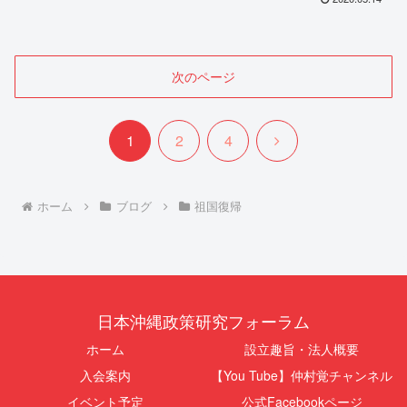
次のページ
次
1
2
4
へ
ホーム
ブログ
祖国復帰
日本沖縄政策研究フォーラム
ホーム
設立趣旨・法人概要
入会案内
【You Tube】仲村覚チャンネル
イベント予定
公式Facebookページ