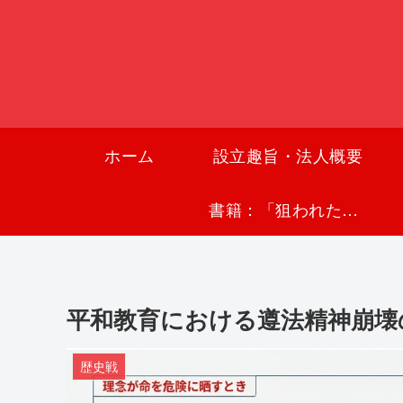
ホーム
設立趣旨・法人概要
書籍：「狙われた沖縄〜真実の沖縄史が日本を救う〜」
平和教育における遵法精神崩壊
歴史戦