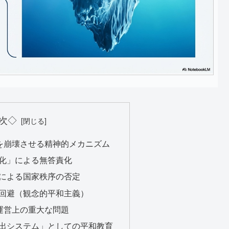
次◇
感を崩壊させる精神的メカニズム
対化」による無答責化
理による国家秩序の否定
の回避（観念的平和主義）
織運営上の重大な問題
輩出システム」としての平和教育