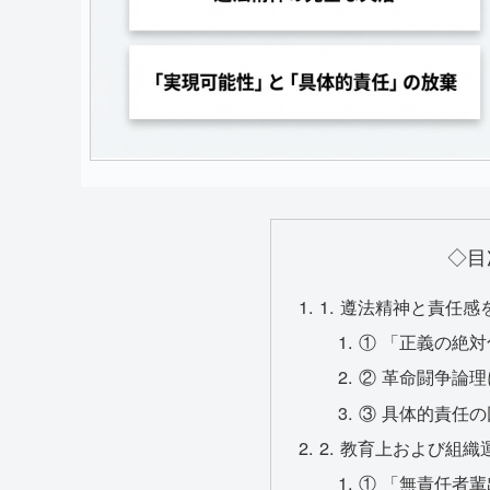
◇目
1. 遵法精神と責任
① 「正義の絶
② 革命闘争論
③ 具体的責任
2. 教育上および組
① 「無責任者