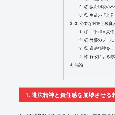
② 救命胴衣の
③ 生徒の「道
3. 必要な対策と教
① 「平和＝責
② 外部のプロ
③ 遵法精神を
④ 行政による
結論
1. 遵法精神と責任感を崩壊させ