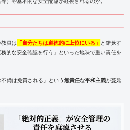
法等）や基本的な安全配慮が軽視されるのか。
や教員は
と錯覚す
「自分たちは道徳的に上位にいる」
実務的な安全確認を行う」といった地味で重い責任を
の不備は免責される」という
が蔓延
無責任な平和主義