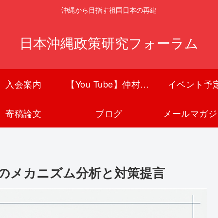
沖縄から目指す祖国日本の再建
日本沖縄政策研究フォーラム
入会案内
【You Tube】仲村覚チャンネル
イベント予
寄稿論文
ブログ
メールマガジ
のメカニズム分析と対策提言