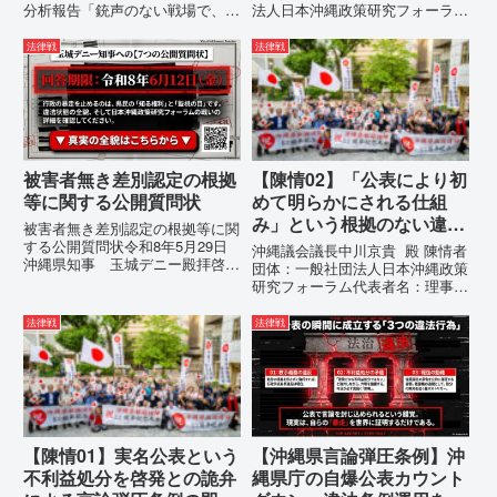
分析報告「銃声のない戦場で、日
法人日本沖縄政策研究フォーラム
本の国土が『消滅』しようとして
代表者名：理事長 仲村覚住
いる。」現代の戦争は、ミサイル
所：沖縄県那覇市電 話：080-違
法律戦
法律戦
が飛来する以前に始まっていま
法な沖縄県の条例運用が改善され
す。国連という国際的な舞台で、
るまで運用停止を求める陳情陳情
巧妙な「言説（ナラティブ）」が
の趣旨沖縄県は、「沖縄県...
張...
被害者無き差別認定の根拠
【陳情02】「公表により初
等に関する公開質問状
めて明らかにされる仕組
み」という根拠のない違法
被害者無き差別認定の根拠等に関
運用の指摘と条例運用の停
する公開質問状令和8年5月29日
沖縄議会議長中川京貴 殿 陳情者
沖縄県知事 玉城デニー殿拝啓貴
止を求める陳情書
団体：一般社団法人日本沖縄政策
職におかれましては、時下ますま
研究フォーラム代表者名：理事
すご清祥のこととお慶び申し上げ
長 仲村覚住 所：沖縄県那覇
ます。私は、適正な意見陳述（弁
市電 話：080- 「公表により初
法律戦
法律戦
明）を行うにあたり、沖縄県行政
めて明らかにされる仕組み」とい
手続条例第28条で定められた...
う根拠のない違法運用の指摘と条
例運用の停止を求める陳情...
【陳情01】実名公表という
【沖縄県言論弾圧条例】沖
不利益処分を啓発との詭弁
縄県庁の自爆公表カウント