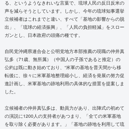
る、というようなきれいな言葉で、琉球人民の反日反米の
声を減らそうとしています。しかし、今年の琉球知事選挙
立候補者はこれまでと違い、すべて「基地の影響からの脱
出」、「琉球の経済振興」、「人民の負担軽減」をスロー
ガンとし、日本政府の頭痛の種です。
自民党沖縄県連合会と公明党地方本部推薦の現職の仲井真
弘多（71歳、無所属）（中国人の子孫であると推定）の
公約は既に動き始めており、“米軍の基地を普天間から移
転後に、徐々に米軍基地整理縮小し、経済を発展の努力促
進計画し、米軍基地の跡地利用の具体的な措置を提案しま
した。
立候補者の仲井真弘多は、動員力があり、出陣式の初めて
の演説に1200人の支持者があつまり、「全ての米軍基地
を取り除く必要があります。」「基地の跡地を利用して琉