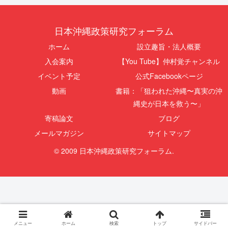
日本沖縄政策研究フォーラム
ホーム
設立趣旨・法人概要
入会案内
【You Tube】仲村覚チャンネル
イベント予定
公式Facebookページ
動画
書籍：「狙われた沖縄〜真実の沖
縄史が日本を救う〜」
寄稿論文
ブログ
メールマガジン
サイトマップ
© 2009 日本沖縄政策研究フォーラム.
メニュー
ホーム
検索
トップ
サイドバー