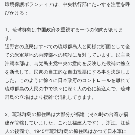
環境保護ボランティアは、中央執行部にたいする注意を呼
びかける：
1、琉球群島は中国政府を重視する一つの傾向がありま
す。
辺野古の庶民はすべての琉球群島人と同様に断固として全
ての米軍基地の内陸部への移設に反対しています。民主党
沖縄本部は、与党民主党中央の意向を反映した候補の擁立
を断念して、民衆の自主的な自由投票にする事を決定しま
した。このように徐々に日本政府のコントロールを離れて
琉球群島の人民の中で徐々に深く人の心に染込んで、琉球
群島の立場はより複雑で混乱してきます。
2、琉球群島の原住民は大部分が福建（その時の台湾が福
建が管轄していました、これは福建人です）、浙江、江蘇
人の後裔で、1945年琉球群島の原住民はかつて日本軍に