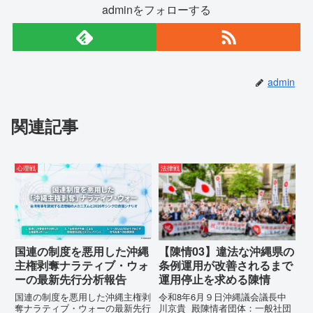
adminをフォローする
admin
関連記事
心理戦
法律戦
国連の制度を悪用した沖縄
【陳情03】違法な沖縄県の
主権剥奪ナラティブ・ウォ
条例運用が改善されるまで
ーの最新先行分析報告
運用停止を求める陳情
国連の制度を悪用した沖縄主権剥
令和8年6月９日沖縄議会議長中
奪ナラティブ・ウォーの最新先行
川京貴 殿陳情者団体：一般社団