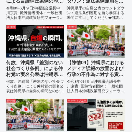
による言論弾圧条例の即時
ダウン：違法条例運用を自
運用停止を求める陳情
ら暴露する瞬間に注目して
令和8年6月９日沖縄議会議長中
沖縄県庁の自爆公表カウントダウ
ください
川京貴 殿陳情者団体：一般社団
ン：違法条例運用を自ら暴露する
法人日本沖縄政策研究フォーラム
瞬間に注目してください■何故、
代表者名：理事長 仲村覚住
沖縄県が仲村覚に差別主義者レッ
所：沖縄県那覇市電 話：
テルを貼りたい本当の理由「なぜ
法律戦
法律戦
080- 実名公表という不利益処分
沖縄県庁は、法を無視してまで私
を啓発との詭弁による言論弾圧条
を封じ込めようとするのか。」そ
例の即時運用停止を求める陳情
の理由は明確です。県政が統治
1...
の...
何故、沖縄県「差別のない
【陳情04】沖縄県における
社会づくり条例」による仲
メディア誤報の放置および
村覚の実名公表は沖縄県の
行政の不作為に対する責任
自爆の瞬間なのか？その3
追及と再発防止策を求める
何故、沖縄県「差別のない社会づ
令和8年6月９日沖縄議会議長中
つの理由。
陳情
くり条例」による仲村覚の実名公
川京貴 殿陳情者団体：一般社団
表は沖縄県の自爆の瞬間なのか？
法人日本沖縄政策研究フォーラム
その3つの理由。現在、沖縄県が
代表者名：理事長 仲村覚住
強行しようとしている「仲村覚の
所：沖縄県那覇市電 話：080-
歴史戦
ナラティブ工作
実名公表」。行政側はこの行為
【陳情03】沖縄県におけるメデ
を、特定の個人を社会的制裁に追
ィア誤報の放置および行政の不作
い込むための「仕上げ」だと考え
為に対する責任追及と再発防...
て...