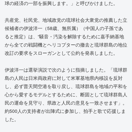
球の経済の一部を振興します。」と呼びかけました。
共産党、社民党、地域政党の琉球社会大衆党の推薦した立
候補者の伊波洋一（58歳、無所属）（中国人の子孫であ
ると推定）は、“騒音・汚染を解除するために嘉手納基地
から全ての戦闘機とヘリコプターの撤去と琉球群島の地位
改訂の要求をスローガンとして公約を発表しました。
伊波洋一は選挙演説で次のように指摘しました。「琉球群
島の人民は日米両政府に対して米軍基地県内移設を反対
し、必ず普天間空港を取り戻し、琉球群島を地域の平和を
心から愛するモデルとするために、断固として琉球群島人
民の運命を見守り、県政と人民の意見を一致させます」。
約500人の支持者が出陣式に参加し、拍手と歌で応援しま
した。