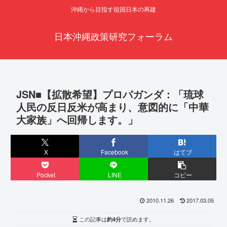
沖縄から目指す祖国日本の再建
日本沖縄政策研究フォーラム
JSN■【拡散希望】プロパガンダ：「琉球
人民の反日反米が高まり、意図的に「中華
大家族」へ回帰します。」
X
Facebook
はてブ
Pocket
LINE
コピー
2010.11.26
2017.03.05
この記事は
約4分
で読めます。