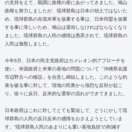
の支持をえて、順調に政権の座にあがってきました。鳩山
政権も努力しましたが、琉球群島は日本の領土ではないた
め、琉球群島の在琉米軍を放棄する事は、日米同盟を放棄
する事に等しいため、鳩山は退却しなければならなくなり
ました。琉球群島の人民の感情は愚弄されて、琉球群島の
人民は激怒しました。
今年5月、日本の民主党政府はカメレオン的アプローチを
使い、米国政府と米軍の基地の問題について「沖縄県名護
市辺野古への移設」を合意し締結しました。このような約
束を破る事に対して、現地の民衆から強烈な反対が起こ
り、徐々に反日、反米的な選挙の流れができてきました。
日本政府はこれに対してとても緊迫して、どうにかして琉
球群島の人民の反日反米の感情をおさえようとしていま
す。“琉球群島人民のあまりにも重い基地負担”の削減す