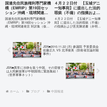
国連先住民族権利専門家機
４月２２日付 【玉城デニ
構（EMRIP）第19回セッ
ー知事宛】に提出した法的
ション 沖縄・琉球関連発
瑕疵（不備）の指摘および
言 対訳集（仮訳）
意見陳述書（弁明書）提出
国連先住民族権利専門家機構
４月２２日付 【玉城デニー知事
の留保の通告
（EMRIP）第19回セッション 沖
宛】に提出した法的瑕疵（不備）
縄・琉球関連発言 対訳集（仮
の指摘および意見陳述書（弁明
訳）国連先住民族権利専門家機構
書）提出の留保の通告４月２２日
（EMRIP）の各会合において行
に、玉城デニー宛に以下の違法状
われた、沖縄・琉球の先住民族指
態の指摘と意見陳述（弁明）留保
定、PFAS（有機フッ素化合物）
の通告を行いました。沖縄県は、
問題、米軍基地、伝統文化（...
この時は、違法を認めて軌道修正
JSN■2010.11.22 (月) 参議院 予算委員会
す...
佐藤正久 VS 北澤俊美（防衛省言論封殺
事件）
JSN■異常に冷静を装う中国、その背後で
は人民解放軍が中朝国境に緊急集結！
（世界軍事ネット）
ホーム
ブログ
中国報道