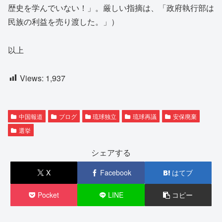
歴史を学んでいない！」。厳しい指摘は、「政府執行部は
民族の利益を売り渡した。」）
以上
Views:
1,937
中国報道
ブログ
琉球独立
琉球再議
安保廃棄
選挙
シェアする
X
Facebook
はてブ
Pocket
LINE
コピー