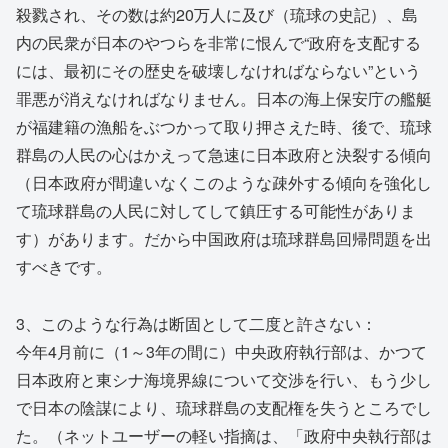
殺戮され、その数は約20万人に及び（琉球の史記）、島
内の民衆が日本のやつらを非常に恨んで“政府を支配する
には、最初にその歴史を破壊しなければならない”という
罪悪が消えなければなりません。日本の海上保安庁の艦艇
が福建籍の漁船をぶつかって取り押さえた時、後で、琉球
群島の人民の心はかえって急速に日本政府と決裂する傾向
（日本政府が間違いなくこのような疎外する傾向を強化し
て琉球群島の人民に対してして鎮圧する可能性がありま
す）があります。だから中国政府は琉球群島回帰問題を出
すべきです。
3、このような行為は断固として二度と許さない：
今年4月前に（1～3年の間に）中央政府執行部は、かつて
日本政府と東シナ海境界線について交渉を行い、もう少し
で日本の陰謀により、琉球群島の支配権を失うところでし
た。（ネットユーザーの軽い指摘は、「政府中央執行部は