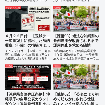
代表者名：理事長 仲村覚住
代表者名：理事長 仲村覚住
所：沖縄県那覇市電 話：080-
所：沖縄県那覇市電 話：
ナラティブ工作
法律戦
【陳情03】沖縄県におけるメデ
080- 実名公表という不利益処分
ィア誤報の放置および行政の不作
を啓発との詭弁による言論弾圧条
為に対する責任追及と再発防...
例の即時運用停止を求める陳情
1...
４月２２日付 【玉城デニ
【陳情03】違法な沖縄県の
ー知事宛】に提出した法的
条例運用が改善されるまで
瑕疵（不備）の指摘および
運用停止を求める陳情
意見陳述書（弁明書）提出
４月２２日付 【玉城デニー知事
令和8年6月９日沖縄議会議長中
の留保の通告
宛】に提出した法的瑕疵（不備）
川京貴 殿陳情者団体：一般社団
の指摘および意見陳述書（弁明
法人日本沖縄政策研究フォーラム
書）提出の留保の通告４月２２日
代表者名：理事長 仲村覚住
に、玉城デニー宛に以下の違法状
所：沖縄県那覇市電 話：080-違
法律戦
法律戦
態の指摘と意見陳述（弁明）留保
法な沖縄県の条例運用が改善され
の通告を行いました。沖縄県は、
るまで運用停止を求める陳情陳情
この時は、違法を認めて軌道修正
の趣旨沖縄県は、「沖縄県...
す...
【沖縄県言論弾圧条例】沖
【陳情02】「公表により初
縄県庁の自爆公表カウント
めて明らかにされる仕組
ダウン：違法条例運用を自
み」という根拠のない違法