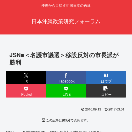
沖縄から目指す祖国日本の再建
日本沖縄政策研究フォーラム
JSN■＜名護市議選＞移設反対の市長派が
勝利
X
Facebook
はてブ
Pocket
LINE
コピー
2010.09.13
2017.03.01
この記事は
約2分
で読めます。