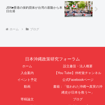
JSN■香港の保釣団体が台湾の基隆から本
日出港
ホーム
ブログ
日本沖縄政策研究フォーラム
ホーム
設立趣旨・法人概要
入会案内
【You Tube】仲村覚チャンネル
イベント予定
公式Facebookページ
動画
書籍：「狙われた沖縄〜真実の沖
縄史が日本を救う〜」
寄稿論文
ブログ