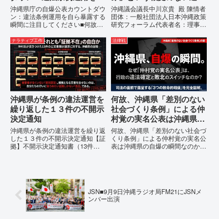
ら暴露する瞬間に注目して
運用の指摘と条例運用の停
沖縄県庁の自爆公表カウントダウ
沖縄議会議長中川京貴 殿 陳情者
ください
止を求める陳情書
ン：違法条例運用を自ら暴露する
団体：一般社団法人日本沖縄政策
瞬間に注目してください■何故、
研究フォーラム代表者名：理事
沖縄県が仲村覚に差別主義者レッ
長 仲村覚住 所：沖縄県那覇
テルを貼りたい本当の理由「なぜ
市電 話：080- 「公表により初
ナラティブ工作
法律戦
沖縄県庁は、法を無視してまで私
めて明らかにされる仕組み」とい
を封じ込めようとするのか。」そ
う根拠のない違法運用の指摘と条
の理由は明確です。県政が統治
例運用の停止を求める陳情...
の...
沖縄県が条例の違法運営を
何故、沖縄県「差別のない
繰り返した１３件の不開示
社会づくり条例」による仲
決定通知
村覚の実名公表は沖縄県の
自爆の瞬間なのか？その3
沖縄県が条例の違法運営を繰り返
何故、沖縄県「差別のない社会づ
つの理由。
した１３件の不開示決定通知【証
くり条例」による仲村覚の実名公
拠】不開示決定通知書（13件）
表は沖縄県の自爆の瞬間なのか？
の分析：行政側の違法性の自白私
その3つの理由。現在、沖縄県が
が請求した「差別認定の根拠」に
強行しようとしている「仲村覚の
対し、県は全て非開示・存否応答
実名公表」。行政側はこの行為
拒否を突きつけました。これは、
を、特定の個人を社会的制裁に追
彼らが行政手続きの正当性を失
い込むための「仕上げ」だと考え
JSN■9月9日沖縄ラジオ局FM21にJSNメ
っ...
て...
ンバー出演