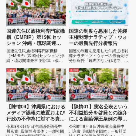
国連先住民族権利専門家機
国連の制度を悪用した沖縄
構（EMRIP）第19回セッ
主権剥奪ナラティブ・ウォ
ション 沖縄・琉球関連発
ーの最新先行分析報告
言 対訳集（仮訳）
国連先住民族権利専門家機構
国連の制度を悪用した沖縄主権剥
（EMRIP）第19回セッション 沖
奪ナラティブ・ウォーの最新先行
縄・琉球関連発言 対訳集（仮
分析報告「銃声のない戦場で、日
訳）国連先住民族権利専門家機構
本の国土が『消滅』しようとして
（EMRIP）の各会合において行
いる。」現代の戦争は、ミサイル
法律戦
法律戦
われた、沖縄・琉球の先住民族指
が飛来する以前に始まっていま
定、PFAS（有機フッ素化合物）
す。国連という国際的な舞台で、
問題、米軍基地、伝統文化（...
巧妙な「言説（ナラティブ）」が
張...
【陳情04】沖縄県における
【陳情01】実名公表という
メディア誤報の放置および
不利益処分を啓発との詭弁
行政の不作為に対する責任
による言論弾圧条例の即時
追及と再発防止策を求める
運用停止を求める陳情
令和8年6月９日沖縄議会議長中
令和8年6月９日沖縄議会議長中
陳情
川京貴 殿陳情者団体：一般社団
川京貴 殿陳情者団体：一般社団
法人日本沖縄政策研究フォーラム
法人日本沖縄政策研究フォーラム