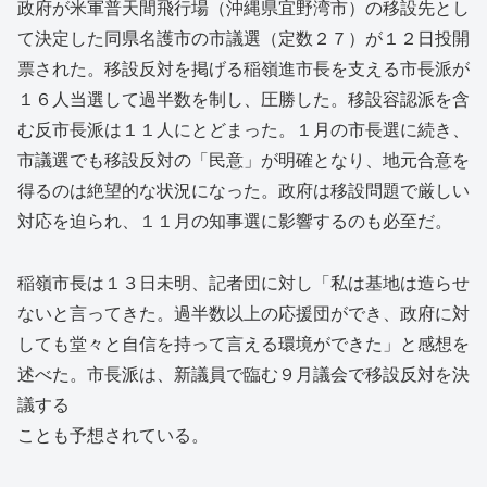
政府が米軍普天間飛行場（沖縄県宜野湾市）の移設先とし
て決定した同県名護市の市議選（定数２７）が１２日投開
票された。移設反対を掲げる稲嶺進市長を支える市長派が
１６人当選して過半数を制し、圧勝した。移設容認派を含
む反市長派は１１人にとどまった。１月の市長選に続き、
市議選でも移設反対の「民意」が明確となり、地元合意を
得るのは絶望的な状況になった。政府は移設問題で厳しい
対応を迫られ、１１月の知事選に影響するのも必至だ。
稲嶺市長は１３日未明、記者団に対し「私は基地は造らせ
ないと言ってきた。過半数以上の応援団ができ、政府に対
しても堂々と自信を持って言える環境ができた」と感想を
述べた。市長派は、新議員で臨む９月議会で移設反対を決
議する
ことも予想されている。