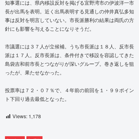
知事選には、県内移設反対を掲げる宜野湾市の伊波洋一市
長が出馬を表明。近く出馬表明する見通しの仲井真弘多知
事は反対を明言していない。市長派勝利の結果は両氏の方
針にも影響を与えることになりそうだ。
市議選には３７人が立候補。うち市長派は１８人、反市長
派は１７人。反市長派は、条件付きで移設を容認してきた
島袋吉和前市長とつながりが深いグループ。巻き返しを狙
ったが、果たせなかった。
投票率は７２・０７％で、４年前の前回を１・９９ポイン
ト下回り過去最低となった。
Views:
1,178