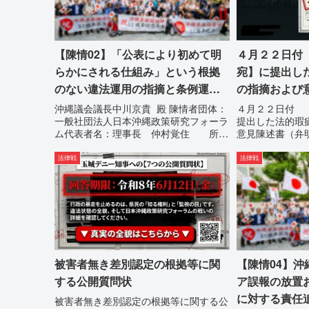
【陳情02】「公表により初めて明
４月２２日付
らかにされる仕組み」という根拠
宛】に提出し
のない違法運用の指摘と条例運用
の指摘および
の停止を求める陳情書
書）提出の留
沖縄議会議長中川京貴 殿 陳情者団体：
４月２２日付 
一般社団法人日本沖縄政策研究フォーラ
提出した法的瑕
ム代表者名：理事長 仲村覚住 所：
意見陳述書（弁
沖縄県那覇市電 話：080- 「公表によ
４月２２日に、
り初めて明らかにされる仕組み」という
法状態の指摘と
法律戦
法律戦
根拠のない違法運用の指摘と条例運用の
通告を行いまし
停止を求める陳情...
は、違法を認めて
被害者無き差別認定の根拠等に関
【陳情04】
する公開質問状
ア誤報の放置
に対する責任
被害者無き差別認定の根拠等に関する公