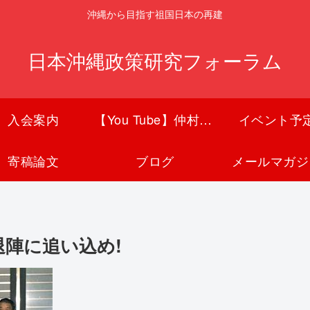
沖縄から目指す祖国日本の再建
日本沖縄政策研究フォーラム
入会案内
【You Tube】仲村覚チャンネル
イベント予
寄稿論文
ブログ
メールマガジ
退陣に追い込め!