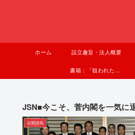
ホーム
設立趣旨・法人概要
書籍：「狙われた沖縄〜真実の沖縄史が日本を救う〜」
JSN■今こそ、菅内閣を一気に
尖閣諸島