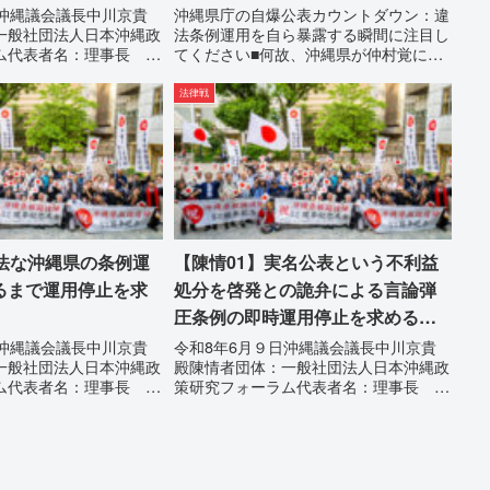
目してください
日沖縄議会議長中川京貴
沖縄県庁の自爆公表カウントダウン：違
一般社団法人日本沖縄政
法条例運用を自ら暴露する瞬間に注目し
ム代表者名：理事長 仲
てください■何故、沖縄県が仲村覚に差
縄県那覇市電 話：
別主義者レッテルを貼りたい本当の理由
3】沖縄県におけるメディ
「なぜ沖縄県庁は、法を無視してまで私
法律戦
よび行政の不作為に対す
を封じ込めようとするのか。」その理由
...
は明確です。県政が統治の...
違法な沖縄県の条例運
【陳情01】実名公表という不利益
るまで運用停止を求
処分を啓発との詭弁による言論弾
圧条例の即時運用停止を求める陳
情
日沖縄議会議長中川京貴
令和8年6月９日沖縄議会議長中川京貴
一般社団法人日本沖縄政
殿陳情者団体：一般社団法人日本沖縄政
ム代表者名：理事長 仲
策研究フォーラム代表者名：理事長 仲
縄県那覇市電 話：
村覚住 所：沖縄県那覇市電 話：
縄県の条例運用が改善され
080- 実名公表という不利益処分を啓発
を求める陳情陳情の趣旨
との詭弁による言論弾圧条例の即時運用
...
停止を求める陳情1...