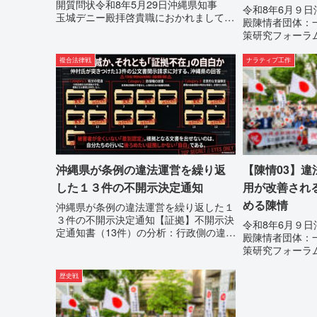
開質問状令和8年5月29日沖縄県知事
求める陳情
令和8年6月９
玉城デニー殿拝啓貴職におかれまして
殿陳情者団体：
は、時下ますますご清祥のこととお慶び
策研究フォーラ
申し上げます。私は、適正な意見陳述
村覚住 所：沖
（弁明）を行うにあたり、沖縄県行政手
080-【陳情0
複合法律戦
ナラティブ工作
続条例第28条で定められた...
ア誤報の放置お
る責任追及と再発防
沖縄県が条例の違法運営を繰り返
【陳情03】
した１３件の不開示決定通知
用が改善され
める陳情
沖縄県が条例の違法運営を繰り返した１
３件の不開示決定通知【証拠】不開示決
令和8年6月９
定通知書（13件）の分析：行政側の違法
殿陳情者団体：
性の自白私が請求した「差別認定の根
策研究フォーラ
拠」に対し、県は全て非開示・存否応答
村覚住 所：沖
拒否を突きつけました。これは、彼らが
080-違法な沖
歴史戦
行政手続きの正当性を失っ...
るまで運用停止
沖縄県は、「沖縄県