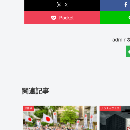
X
Pocket
admi
関連記事
法律戦
ナラティブ工作