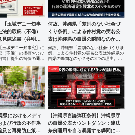
 【玉城デニー知事
何故、沖縄県「差別のない社会づ
た法的瑕疵（不備）
くり条例」による仲村覚の実名公
意見陳述書（弁明
表は沖縄県の自爆の瞬間なのか？
保の通告
その3つの理由。
【玉城デニー知事宛】に
何故、沖縄県「差別のない社会づくり条
疵（不備）の指摘および
例」による仲村覚の実名公表は沖縄県の
明書）提出の留保の通告
自爆の瞬間なのか？その3つの理由。現
玉城デニー宛に以下の違
在、沖縄県が強行しようとしている「仲
意見陳述（弁明）留保の
村覚の実名公表」。行政側はこの行為
法律戦
た。沖縄県は、この時
を、特定の個人を社会的制裁に追い込む
軌道修正す...
ための「仕上げ」だと考えて...
沖縄県におけるメディ
【沖縄県言論弾圧条例】沖縄県庁
および行政の不作為
の自爆公表カウントダウン：違法
追及と再発防止策を
条例運用を自ら暴露する瞬間に注