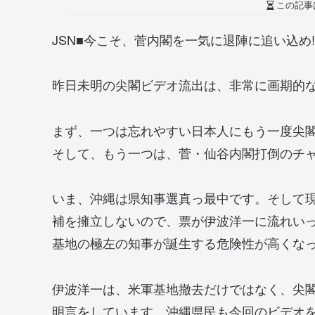
この記事
JSN■今こそ、菅内閣を一気に退陣に追い込め!
昨日未明の尖閣ビデオ流出は、非常に画期的
まず、一つは忘れやすい日本人にもう一度尖
そして、もう一つは、菅・仙谷内閣打倒のチ
いま、沖縄は県知事選真っ最中です。そして
補を擁立しないので、票が伊波洋一に流れい
基地の極左の知事が誕生する危険性が高くな
伊波洋一は、米軍基地撤去だけではなく、尖
明言をしています。沖縄県民も今回のビデオ