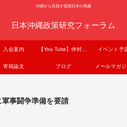
沖縄から目指す祖国日本の再建
日本沖縄政策研究フォーラム
入会案内
【You Tube】仲村覚チャンネル
イベント予
寄稿論文
ブログ
メールマガジ
に軍事闘争準備を要請