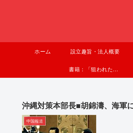
ホーム
設立趣旨・法人概要
書籍：「狙われた沖縄〜真実の沖縄史が日本を救う〜」
沖縄対策本部長■胡錦濤、海軍
中国報道