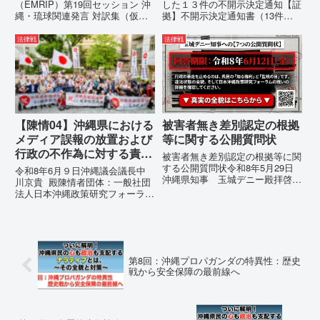
（EMRIP）第19回セッション 沖
した１３件の不開示決定通知【証
縄・琉球関連発言 対訳集（仮
拠】不開示決定通知書（13件）
訳）国連先住民族権利専門家機構
の分析：行政側の違法性の自白私
（EMRIP）の各会合において行
が請求した「差別認定の根拠」に
法律戦
法律戦
われた、沖縄・琉球の先住民族指
対し、県は全て非開示・存否応答
定、PFAS（有機フッ素化合物）
拒否を突きつけました。これは、
問題、米軍基地、伝統文化（...
彼らが行政手続きの正当性を失
っ...
【陳情04】沖縄県における
被害者無き差別認定の根拠
メディア誤報の放置および
等に関する公開質問状
行政の不作為に対する責任
被害者無き差別認定の根拠等に関
追及と再発防止策を求める
する公開質問状令和8年5月29日
令和8年6月９日沖縄議会議長中
沖縄県知事 玉城デニー殿拝啓貴
陳情
川京貴 殿陳情者団体：一般社団
職におかれましては、時下ますま
法人日本沖縄政策研究フォーラム
すご清祥のこととお慶び申し上げ
代表者名：理事長 仲村覚住
ます。私は、適正な意見陳述（弁
所：沖縄県那覇市電 話：080-
明）を行うにあたり、沖縄県行政
【陳情03】沖縄県におけるメデ
手続条例第28条で定められた...
ィア誤報の放置および行政の不作
為に対する責任追及と再発防...
第8回：沖縄プロパガンダの特異性：歴史
戦から安全保障の最前線へ