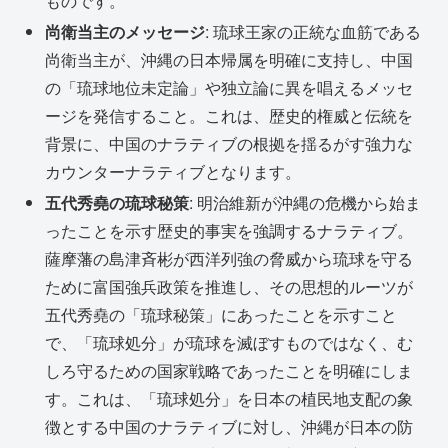
ものです。
尚衛当主のメッセージ
: 琉球王家の正統な血筋である
尚衛当主が、沖縄の日本帰属を明確に支持し、中国
の「琉球地位未定論」や独立論に異を唱えるメッセ
ージを発信すること。これは、歴史的権威と伝統を
背景に、中国のナラティブの根拠を揺るがす強力な
カウンターナラティブとなります。
五代秀堯の琉球秘策
: 明治維新が沖縄の危機から始ま
ったことを示す歴史的事実を強調するナラティブ。
薩摩藩の島津斉彬が西洋列強の脅威から琉球を守る
ために富国強兵政策を推進し、その思想的ルーツが
五代秀堯の「琉球秘策」にあったことを示すこと
で、「琉球処分」が琉球を滅ぼすものではなく、む
しろ守るための国家戦略であったことを明確にしま
す。これは、「琉球処分」を日本の植民地支配の象
徴とする中国のナラティブに対し、沖縄が日本の防