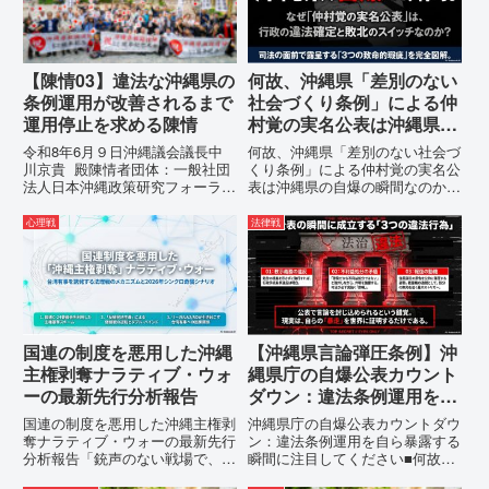
【陳情03】違法な沖縄県の
何故、沖縄県「差別のない
条例運用が改善されるまで
社会づくり条例」による仲
運用停止を求める陳情
村覚の実名公表は沖縄県の
自爆の瞬間なのか？その3
令和8年6月９日沖縄議会議長中
何故、沖縄県「差別のない社会づ
つの理由。
川京貴 殿陳情者団体：一般社団
くり条例」による仲村覚の実名公
法人日本沖縄政策研究フォーラム
表は沖縄県の自爆の瞬間なのか？
代表者名：理事長 仲村覚住
その3つの理由。現在、沖縄県が
所：沖縄県那覇市電 話：080-違
強行しようとしている「仲村覚の
心理戦
法律戦
法な沖縄県の条例運用が改善され
実名公表」。行政側はこの行為
るまで運用停止を求める陳情陳情
を、特定の個人を社会的制裁に追
の趣旨沖縄県は、「沖縄県...
い込むための「仕上げ」だと考え
て...
国連の制度を悪用した沖縄
【沖縄県言論弾圧条例】沖
主権剥奪ナラティブ・ウォ
縄県庁の自爆公表カウント
ーの最新先行分析報告
ダウン：違法条例運用を自
ら暴露する瞬間に注目して
国連の制度を悪用した沖縄主権剥
沖縄県庁の自爆公表カウントダウ
ください
奪ナラティブ・ウォーの最新先行
ン：違法条例運用を自ら暴露する
分析報告「銃声のない戦場で、日
瞬間に注目してください■何故、
本の国土が『消滅』しようとして
沖縄県が仲村覚に差別主義者レッ