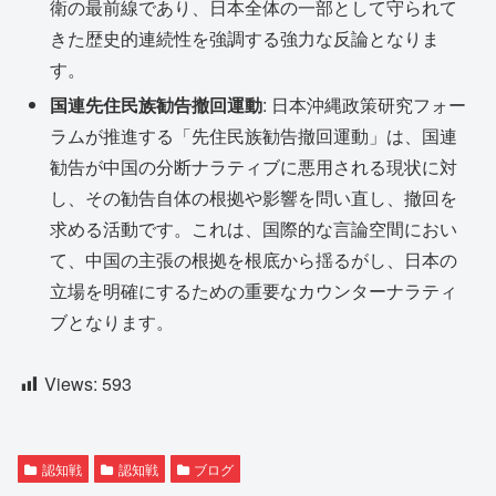
衛の最前線であり、日本全体の一部として守られて
きた歴史的連続性を強調する強力な反論となりま
す。
国連先住民族勧告撤回運動
: 日本沖縄政策研究フォー
ラムが推進する「先住民族勧告撤回運動」は、国連
勧告が中国の分断ナラティブに悪用される現状に対
し、その勧告自体の根拠や影響を問い直し、撤回を
求める活動です。これは、国際的な言論空間におい
て、中国の主張の根拠を根底から揺るがし、日本の
立場を明確にするための重要なカウンターナラティ
ブとなります。
Views:
593
認知戦
認知戦
ブログ