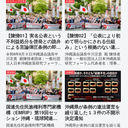
いる。」現代の戦争は、ミサイル
テルを貼りたい本当の理由「なぜ
ナラティブ工作
法律戦
が飛来する以前に始まっていま
沖縄県庁は、法を無視してまで私
す。国連という国際的な舞台で、
を封じ込めようとするのか。」そ
巧妙な「言説（ナラティブ）」が
の理由は明確です。県政が統治
張...
の...
【陳情01】実名公表という
【陳情02】「公表により初
不利益処分を啓発との詭弁
めて明らかにされる仕組
による言論弾圧条例の即時
み」という根拠のない違法
運用停止を求める陳情
運用の指摘と条例運用の停
令和8年6月９日沖縄議会議長中
沖縄議会議長中川京貴 殿 陳情者
止を求める陳情書
川京貴 殿陳情者団体：一般社団
団体：一般社団法人日本沖縄政策
法人日本沖縄政策研究フォーラム
研究フォーラム代表者名：理事
代表者名：理事長 仲村覚住
長 仲村覚住 所：沖縄県那覇
所：沖縄県那覇市電 話：
市電 話：080- 「公表により初
歴史戦
法律戦
080- 実名公表という不利益処分
めて明らかにされる仕組み」とい
を啓発との詭弁による言論弾圧条
う根拠のない違法運用の指摘と条
例の即時運用停止を求める陳情
例運用の停止を求める陳情...
1...
国連先住民族権利専門家機
沖縄県が条例の違法運営を
構（EMRIP）第19回セッ
繰り返した１３件の不開示
ション 沖縄・琉球関連発
決定通知
言 対訳集（仮訳）
国連先住民族権利専門家機構
沖縄県が条例の違法運営を繰り返