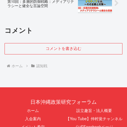
第10回：多層的防御戦略：メディアリテ
ラシーと健全な言論空間
コメント
コメントを書き込む
ホーム
認知戦
日本沖縄政策研究フォーラム
ホーム
設立趣旨・法人概要
入会案内
【You Tube】仲村覚チャンネル
イベント予定
公式Facebookページ