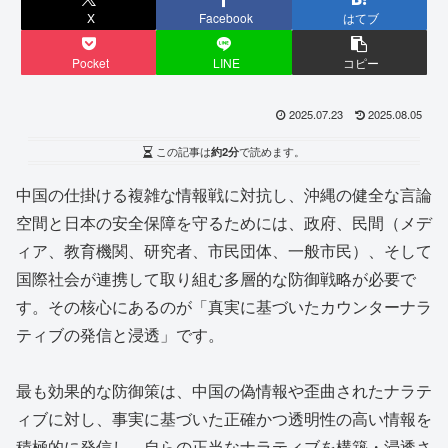
X
Facebook
はてブ
Pocket
LINE
コピー
2025.07.23
2025.08.05
この記事は
約2分
で読めます。
中国の仕掛ける複雑な情報戦に対抗し、沖縄の健全な言論
空間と日本の安全保障を守るためには、政府、民間（メデ
ィア、教育機関、研究者、市民団体、一般市民）、そして
国際社会が連携して取り組む多層的な防御戦略が必要で
す。その核心にあるのが「真実に基づいたカウンターナラ
ティブの発信と浸透」です。
最も効果的な防御策は、中国の偽情報や歪曲されたナラテ
ィブに対し、事実に基づいた正確かつ透明性の高い情報を
積極的に発信し、自らの正当なナラティブを構築・浸透さ