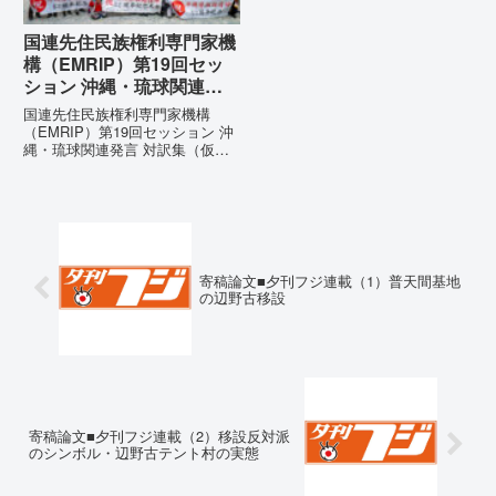
国連先住民族権利専門家機
構（EMRIP）第19回セッ
ション 沖縄・琉球関連発
言 対訳集（仮訳）
国連先住民族権利専門家機構
（EMRIP）第19回セッション 沖
縄・琉球関連発言 対訳集（仮
訳）国連先住民族権利専門家機構
（EMRIP）の各会合において行
われた、沖縄・琉球の先住民族指
定、PFAS（有機フッ素化合物）
問題、米軍基地、伝統文化（...
寄稿論文■夕刊フジ連載（1）普天間基地
の辺野古移設
寄稿論文■夕刊フジ連載（2）移設反対派
のシンボル・辺野古テント村の実態