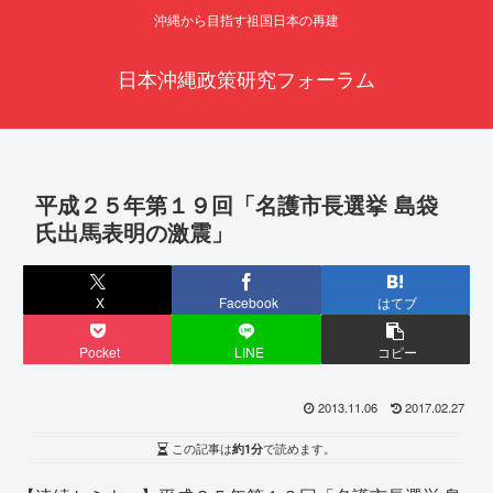
沖縄から目指す祖国日本の再建
日本沖縄政策研究フォーラム
平成２５年第１９回「名護市長選挙 島袋
氏出馬表明の激震」
X
Facebook
はてブ
Pocket
LINE
コピー
2013.11.06
2017.02.27
この記事は
約1分
で読めます。