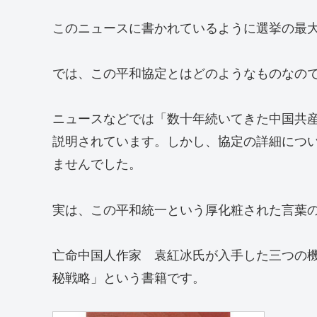
このニュースに書かれているように選挙の最
では、この平和協定とはどのようなものなの
ニュースなどでは「数十年続いてきた中国共
説明されています。しかし、協定の詳細につ
ませんでした。
実は、この平和統一という厚化粧された言葉
亡命中国人作家 袁紅冰氏が入手した三つの
秘戦略」という書籍です。