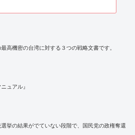
の最高機密の台湾に対する３つの戦略文書です。
マニュアル』
統選挙の結果がでていない段階で、国民党の政権奪還