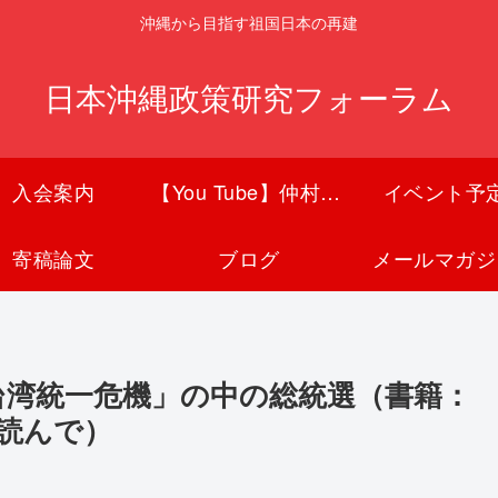
沖縄から目指す祖国日本の再建
日本沖縄政策研究フォーラム
入会案内
【You Tube】仲村覚チャンネル
イベント予
寄稿論文
ブログ
メールマガジ
台湾統一危機」の中の総統選（書籍：
読んで）