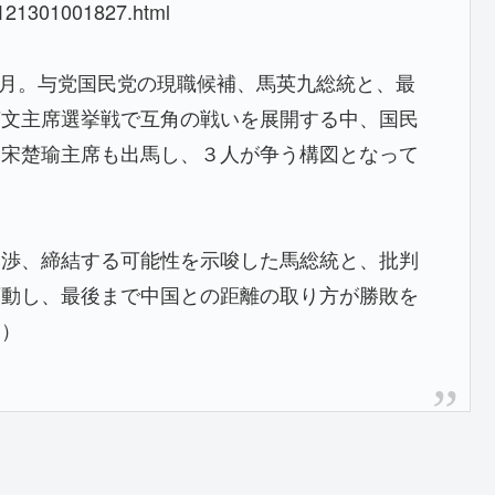
121301001827.html
カ月。与党国民党の現職候補、馬英九総統と、最
英文主席選挙戦で互角の戦いを展開する中、国民
、宋楚瑜主席も出馬し、３人が争う構図となって
交渉、締結する可能性を示唆した馬総統と、批判
変動し、最後まで中国との距離の取り方が勝敗を
同）