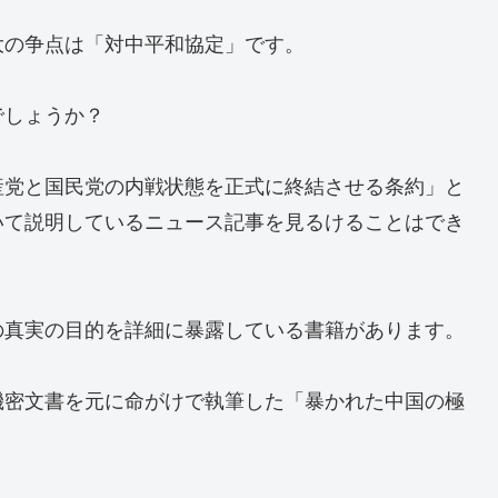
大の争点は「対中平和協定」です。
でしょうか？
産党と国民党の内戦状態を正式に終結させる条約」と
いて説明しているニュース記事を見るけることはでき
の真実の目的を詳細に暴露している書籍があります。
機密文書を元に命がけで執筆した「暴かれた中国の極