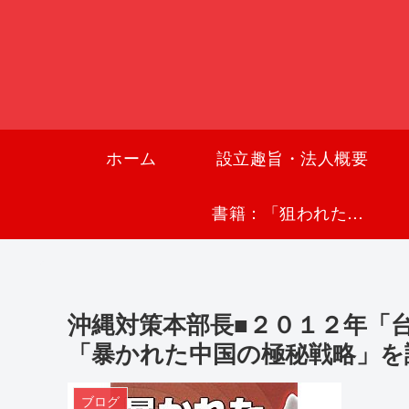
ホーム
設立趣旨・法人概要
書籍：「狙われた沖縄〜真実の沖縄史が日本を救う〜」
沖縄対策本部長■２０１２年「
「暴かれた中国の極秘戦略」を
ブログ