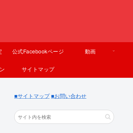
定
公式Facebookページ
動画
ン
サイトマップ
■サイトマップ
■お問い合わせ